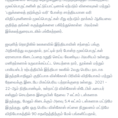
மூலப்பொருட்களின் தட்டுப்பாட்டினால் ஏற்படும் விளைவுகள் மற்றும்
‘பதுக்கலைத் தடுக்கும் வரி’ போன்ற சாத்தியமான வரி
விதிப்புகளினால் மூலப்பொருட்கள் மீது ஏற்படும் தாக்கம் ஆகியவை
குறித்த தங்கள் கருத்துக்களை பகிர்ந்துகொள்ள அவர்கள்
இக்கலந்துரையாடலில் பங்கேற்றனர்.
ஜவுளித் தொழிலில் உலகளவில் இந்தியாவின் சந்தைப் பங்கு
அதிகரித்து வருவதால், நாட்டில் நார் போன்ற மூலப்பொருட்கள்
ஏராளமாக கிடைப்பதை உறுதி செய்ய வேண்டிய அவசியம் உள்ளது.
மனிதர்களால் உருவாக்கப்பட்ட செயற்கை நார், நூல்கள் மற்றும்
பாலியஸ்டர் உற்பத்தியில் இந்தியா உலகில் 2வது பெரிய நாடாக
இருந்தபோதிலும் குறிப்பாக விஸ்கோஸ் பிரிவில் விநியோகம் மற்றும்
தேவைக்கு இடையே மிகப்பெரிய பற்றாக்குறை உள்ளது. 2021 -
22-ஆம் நிதியாண்டில், உள்நாட்டு விஸ்கோஸ் ஸ்டேபிள் ஃபைபர்
என்னும் செயற்கை இழையின் தேவை 7 லட்சம் டன்களாக
இருந்தது, மேலும் கிடைக்கும் அளவு 5.4 லட்சம் டன்களாக மட்டுமே
இருந்தது. ஒரே ஒரு பெரிய விஸ்கோஸ் சப்ளை நிறுவனம் மட்டுமே
விநியோகத்தில் 90 சதவீதத்திற்கும் மேல் பங்களிப்பதால்,