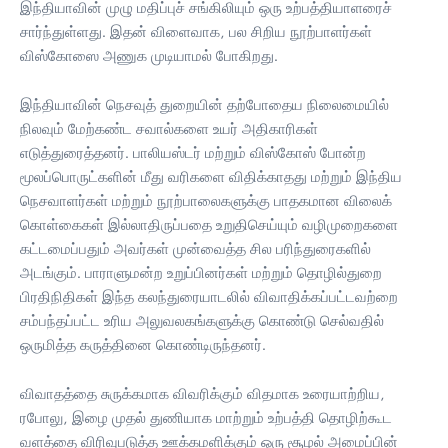
இந்தியாவின் முழு மதிப்புச் சங்கிலியும் ஒரு உற்பத்தியாளரைச்
சார்ந்துள்ளது. இதன் விளைவாக, பல சிறிய நூற்பாளர்கள்
விஸ்கோஸை அணுக முடியாமல் போகிறது.
இந்தியாவின் நெசவுத் துறையின் தற்போதைய நிலைமையில்
நிலவும் மேற்கண்ட சவால்களை உயர் அதிகாரிகள்
எடுத்துரைத்தனர். பாலியஸ்டர் மற்றும் விஸ்கோஸ் போன்ற
மூலப்பொருட்களின் மீது வரிகளை விதிக்காதது மற்றும் இந்திய
நெசவாளர்கள் மற்றும் நூற்பாலைகளுக்கு பாதகமான விலைக்
கொள்கைகள் இல்லாதிருப்பதை உறுதிசெய்யும் வழிமுறைகளை
கட்டமைப்பதும் அவர்கள் முன்வைத்த சில பரிந்துரைகளில்
அடங்கும். பாராளுமன்ற உறுப்பினர்கள் மற்றும் தொழில்துறை
பிரதிநிதிகள் இந்த கலந்துரையாடலில் விவாதிக்கப்பட்டவற்றை
சம்பந்தப்பட்ட உரிய அலுவலகங்களுக்கு கொண்டு செல்வதில்
ஒருமித்த கருத்தினை கொண்டிருந்தனர்.
விவாதத்தை சுருக்கமாக விவரிக்கும் விதமாக உரையாற்றிய,
ரபோலு, இழை முதல் துணியாக மாற்றும் உற்பத்தி தொழிற்கூட
வளத்தை விரிவுபடுத்த ஊக்கமளிக்கும் ஒரு சூழல் அமைப்பின்