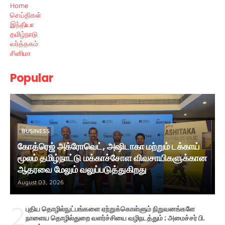
Home
செய்திகள்
இந்தியா
தமிழ்நாடு
வர்த்தகம்
சினிமா
Popular
BUSINESS
கோத்ரெஜ் அக்ரோவெட், அஷிடாகா மற்றும் டக்காய்
மூலம் தமிழ்நாட்டு மக்காச்சோள விவசாயிகளுக்கான
ஆதரவை மேலும் வலுப்படுத்துகிறது
August 03, 2026
2
புதிய தொழில்நுட்பங்களை ஏற்றுக்கொள்ளும் நிறுவனங்களே
நாளைய தொழில்துறை வளர்ச்சியை வழிநடத்தும் ; அமைச்சர் பி.