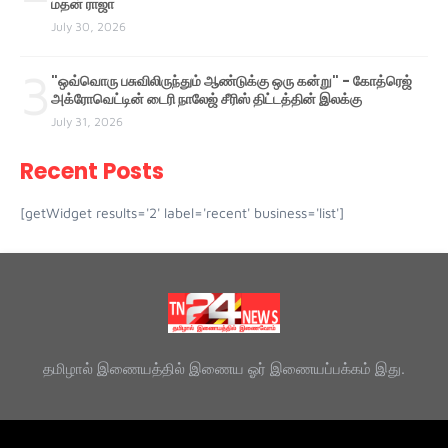
மதன் ராஜா
July 30, 2026
3
"ஒவ்வொரு பசுவிலிருந்தும் ஆண்டுக்கு ஒரு கன்று" - கோத்ரெஜ்
அக்ரோவெட்டின் டைரி நாலேஜ் சீரிஸ் திட்டத்தின் இலக்கு
July 31, 2026
Recent Posts
[getWidget results='2' label='recent' business='list']
தமிழால் இணையத்தில் இணைய ஓர் இணையப்பக்கம் இது.