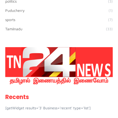
politics
(3)
Puducherry
(1)
sports
(7)
Tamilnadu
(33)
Recents
[getWidget results='3' Business='recent' type='list']