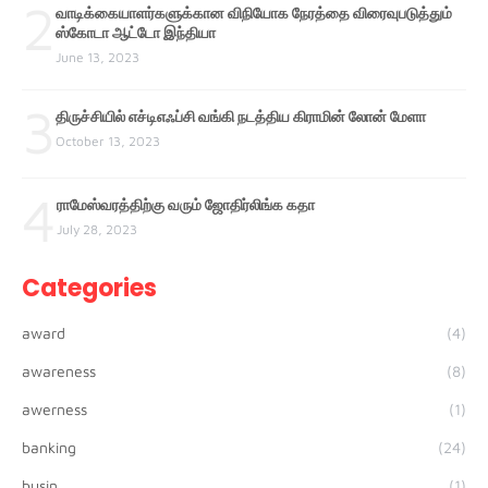
2
வாடிக்கையாளர்களுக்கான விநியோக நேரத்தை விரைவுபடுத்தும்
ஸ்கோடா ஆட்டோ இந்தியா
June 13, 2023
3
திருச்சியில் எச்டிஎஃப்சி வங்கி நடத்திய கிராமின் லோன் மேளா
October 13, 2023
4
ராமேஸ்வரத்திற்கு வரும் ஜோதிர்லிங்க கதா
July 28, 2023
Categories
award
(4)
awareness
(8)
awerness
(1)
banking
(24)
busin
(1)