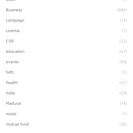
Business
(684)
campaign
(12)
cinema
(7)
CSR
(23)
education
(67)
events
(59)
hdfc
(2)
health
(52)
India
(29)
Madurai
(14)
music
(1)
mutual fund
(26)