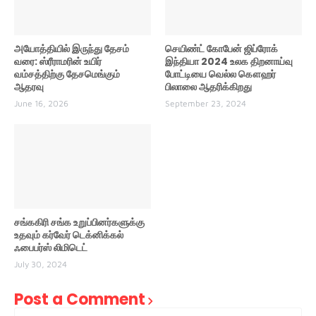
அயோத்தியில் இருந்து தேசம்
செயிண்ட் கோபேன் ஜிப்ரோக்
வரை: ஸ்ரீராமரின் உயிர்
இந்தியா 2024 உலக திறனாய்வு
வம்சத்திற்கு தேசமெங்கும்
போட்டியை வெல்ல கௌஹர்
ஆதரவு
பிலாலை ஆதரிக்கிறது
June 16, 2026
September 23, 2024
சங்ககிரி சங்க உறுப்பினர்களுக்கு
உதவும் கர்வேர் டெக்னிக்கல்
ஃபைபர்ஸ் லிமிடெட்
July 30, 2024
Post a Comment