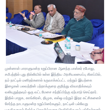
முன்னாள் பாராளுமன்ற உறுப்பிரான ஆனந்த பாஸ்கர் ரபோலு,
சமீபத்தில் புது தில்லியில் உள்ள இந்திய அரசியலமைப்பு கிளப்பில்,
நம் நாட்டில் மனிதர்களால் உருவாக்கப்பட்ட மற்றும் இயற்கை
இழைகள் பலவற்றின் பற்றாக்குறை குறித்து விவாதிக்கவும்
வலியுறுத்தவும் ஒரு வட்டமேசை சந்திப்பிற்கு ஏற்பாடு செய்தார்.
இதில் பாஜக, காங்கிரஸ், திமுக, எஸ்ஒ மற்றும் இதர கட்சிகளைச்
சேர்ந்த நாடாளுமன்ற உறுப்பினர்களும், நாட்டின் பல்வேறு
பகுதிகளைச் சேர்ந்த தொழில்துறை பிரதிநிதிகளும் பங்கேற்றனர்.