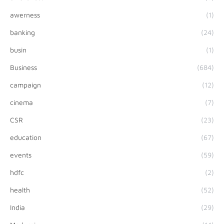
awerness
(1)
banking
(24)
busin
(1)
Business
(684)
campaign
(12)
cinema
(7)
CSR
(23)
education
(67)
events
(59)
hdfc
(2)
health
(52)
India
(29)