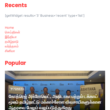
Recents
[getWidget results='3' Business='recent' type='list']
Home
செய்திகள்
இந்தியா
தமிழ்நாடு
வர்த்தகம்
சினிமா
Popular
BUSINESS
கோத்ரெஜ் அக்ரோவெட், அஷிடாகா மற்றும் டக்காய்
மூலம் தமிழ்நாட்டு மக்காச்சோள விவசாயிகளுக்கான
ஆதரவை மேலும் வலுப்படுத்துகிறது