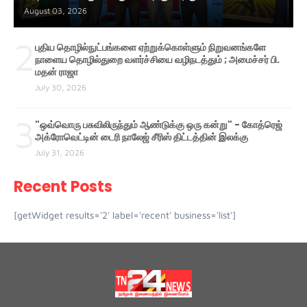
August 03, 2026
2
புதிய தொழில்நுட்பங்களை ஏற்றுக்கொள்ளும் நிறுவனங்களே
நாளைய தொழில்துறை வளர்ச்சியை வழிநடத்தும் ; அமைச்சர் பி.
மதன் ராஜா
July 30, 2026
3
"ஒவ்வொரு பசுவிலிருந்தும் ஆண்டுக்கு ஒரு கன்று" - கோத்ரெஜ்
அக்ரோவெட்டின் டைரி நாலேஜ் சீரிஸ் திட்டத்தின் இலக்கு
July 31, 2026
Recent Posts
[getWidget results='2' label='recent' business='list']