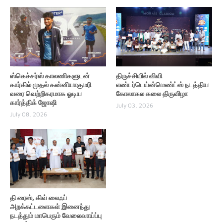
ஸ்கெச்சர்ஸ் காலணிகளுடன்
திருச்சியில் விவி
கார்கில் முதல் கன்னியாகுமரி
எண்டர்டெய்ன்மெண்ட்ஸ் நடத்திய
வரை வெற்றிகரமாக ஓடிய
கோலாகல கலை திருவிழா
கார்த்திக் ஜோஷி
July 03, 2026
July 08, 2026
தி ரைஸ், கிவ் லைஃப்
அறக்கட்டளைகள் இனைந்து
நடத்தும் மாபெரும் வேலைவாய்ப்பு