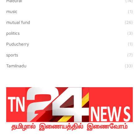
Madurai
(14)
music
(1)
mutual fund
(26)
politics
(3)
Puducherry
(1)
sports
(7)
Tamilnadu
(33)