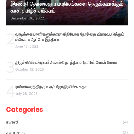
இரண்டு தொலைதூர மாநிலங்களை நெருக்கமாக்கும்
காசி தமிழ்ச் சங்கமம்
December 06, 2022
2
வாடிக்கையாளர்களுக்கான விநியோக நேரத்தை விரைவுபடுத்தும்
ஸ்கோடா ஆட்டோ இந்தியா
June 13, 2023
3
திருச்சியில் எச்டிஎஃப்சி வங்கி நடத்திய கிராமின் லோன் மேளா
October 13, 2023
4
ராமேஸ்வரத்திற்கு வரும் ஜோதிர்லிங்க கதா
July 28, 2023
Categories
award
(4)
awareness
(8)