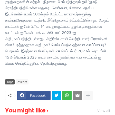
குழந்தைகளின் கற்றல் திறனை மேம்படுத்தவும் தமிழ்நாடு
பிராந்தியத்தில் உள்ள மதுரை, சென்னை, கோவை ஆகிய
இடங்களில் சுமார் 500க்கும் மேற்பட்ட மாணவர்களுக்கு
கண்பரிசோதனை நடத்திட இந்நிறுவனம் திட்டமிட்டுள்ளது. மேலும்
டைட்டன் ஐ கேர் பிரிவு 14 வயதுக்குட்பட்ட குழந்தைகளுக்கான
டைட்டன் ஐ பிளஸ் டாஷ் கான்டெஸ்ட் 2023-ஐ
அறிமுகப்படுத்தியுள்ளது. அதிர்ஷ்டசாலி வெற்றியாளர் பிராண்டின்
விளம்பரத்தூதராக அறிமுகம் செய்யப்படுவதற்கான வாய்ப்பையும்
பெறலாம். இதற்கான போட்டிகள் 24 செப்டம்பர் 2023ல் தொடங்கி
15 அக்டோபர் 2023 வரை நடைபெறுகின்றன என டைட்டன் ஐ
பிளஸ் செய்திக்குறிப்பு தெரிவித்துள்ளது.
Tags
events
Facebook
You might like
View all