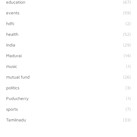
education
(67)
events
(59)
hdfc
(2)
health
(52)
India
(29)
Madurai
(14)
music
(1)
mutual fund
(26)
politics
(3)
Puducherry
(1)
sports
(7)
Tamilnadu
(33)