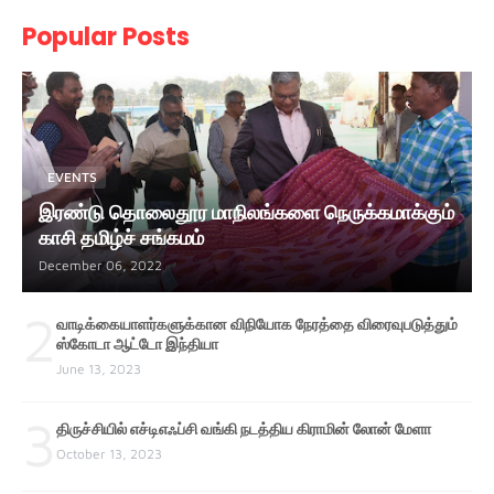
Popular Posts
EVENTS
இரண்டு தொலைதூர மாநிலங்களை நெருக்கமாக்கும்
காசி தமிழ்ச் சங்கமம்
December 06, 2022
2
வாடிக்கையாளர்களுக்கான விநியோக நேரத்தை விரைவுபடுத்தும்
ஸ்கோடா ஆட்டோ இந்தியா
June 13, 2023
3
திருச்சியில் எச்டிஎஃப்சி வங்கி நடத்திய கிராமின் லோன் மேளா
October 13, 2023