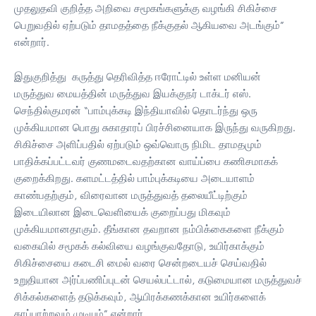
முதலுதவி குறித்த அறிவை சமூகங்களுக்கு வழங்கி சிகிச்சை
பெறுவதில் ஏற்படும் தாமதத்தை நீக்குதல் ஆகியவை அடங்கும்”
என்றார்.
இதுகுறித்து கருத்து தெரிவித்த ஈரோட்டில் உள்ள மனியன்
மருத்துவ மையத்தின் மருத்துவ இயக்குநர் டாக்டர் எஸ்.
செந்தில்குமரன் “பாம்புக்கடி இந்தியாவில் தொடர்ந்து ஒரு
முக்கியமான பொது சுகாதாரப் பிரச்சினையாக இருந்து வருகிறது.
சிகிச்சை அளிப்பதில் ஏற்படும் ஒவ்வொரு நிமிட தாமதமும்
பாதிக்கப்பட்டவர் குணமடைவதற்கான வாய்ப்பை கணிசமாகக்
குறைக்கிறது. களமட்டத்தில் பாம்புக்கடியை அடையாளம்
காண்பதற்கும், விரைவான மருத்துவத் தலையீட்டிற்கும்
இடையிலான இடைவெளியைக் குறைப்பது மிகவும்
முக்கியமானதாகும். தீங்கான தவறான நம்பிக்கைகளை நீக்கும்
வகையில் சமூகக் கல்வியை வழங்குவதோடு, உயிர்காக்கும்
சிகிச்சையை கடைசி மைல் வரை சென்றடையச் செய்வதில்
உறுதியான அர்ப்பணிப்புடன் செயல்பட்டால், கடுமையான மருத்துவச்
சிக்கல்களைத் தடுக்கவும், ஆயிரக்கணக்கான உயிர்களைக்
காப்பாற்றவும் முடியும்” என்றார்.