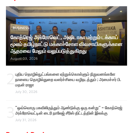
BUSINESS
கோத்ரெஜ் அக்ரோவெட், அஷிடாகா மற்றும் டக்காய்
மூலம் தமிழ்நாட்டு மக்காச்சோள விவசாயிகளுக்கான
ஆதரவை மேலும் வலுப்படுத்துகிறது
August 03, 2026
2
புதிய தொழில்நுட்பங்களை ஏற்றுக்கொள்ளும் நிறுவனங்களே
நாளைய தொழில்துறை வளர்ச்சியை வழிநடத்தும் ; அமைச்சர் பி.
மதன் ராஜா
July 30, 2026
3
"ஒவ்வொரு பசுவிலிருந்தும் ஆண்டுக்கு ஒரு கன்று" - கோத்ரெஜ்
அக்ரோவெட்டின் டைரி நாலேஜ் சீரிஸ் திட்டத்தின் இலக்கு
July 31, 2026