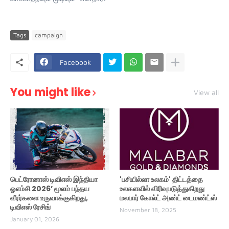
Tags
campaign
Facebook
You might like
View all
பெட்ரோனாஸ் டிவிஎஸ் இந்தியா
'பசியில்லா உலகம்' திட்டத்தை
ஓஎம்சி 2026’ மூலம் பந்தய
உலகளவில் விரிவுபடுத்துகிறது
வீரர்களை உருவாக்குகிறது,
மலபார் கோல்ட் அண்ட் டைமண்ட்ஸ்
டிவிஎஸ் ரேசிங்
November 18, 2025
January 01, 2026