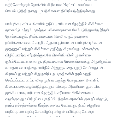
எதிர்கொள்ளும் நோக்கில் விரிவான ‘4ஏ’ கட்டமைப்பை
செயல்படுத்தி தனது முயற்சிகளை தீவிரப்படுத்தியுள்ளது.
பாம்புக்கடி சம்பவங்களில் தடுப்பு, சரியான நேரத்தில் சிகிச்சை
தலையீடு மற்றும் மருத்துவ விளைவுகளை மேம்படுத்துவதே இதன்
நோக்கமாகும். நீண்டகாலமாக நிலவி வரும் தவறான
நம்பிக்கைகளை அகற்றி, ஆதாரப்பூர்வமான பாம்புக்கடிக்கான
முதலுதவி மற்றும் சிகிச்சை குறித்து கிராமப்புற மக்களுக்கு
விழிப்புணர்வு ஏற்படுத்துவதே பிஎஸ்வி-யின் முதன்மை
குறிக்கோளாக உள்ளது. திறமையான மேலாண்மைக்கு அருகிலுள்ள
சுகாதார மையத்தை எளிதில் அணுகுவதை உறுதி செய்வதுடன்,
கிராமப்புற மற்றும் சிறு நகர்ப்புற பகுதிகளில் தரம் உறுதி
செய்யப்பட்ட பாம்பு விஷ முறிவு மருந்து போதுமான அளவில்
கிடைப்பதை வலுப்படுத்துவதும் மிகவும் அவசியமாகும். மிக
முக்கியமாக, சரியான நேரத்தில் சரியான சிகிச்சையை
வழங்குவது உயிரிழப்பை குறிப்பிடத்தக்க அளவில் குறைப்பதோடு,
நரம்பு நச்சுத்தன்மை இரத்த உறைவு கோளாறு, திடீர் சிறுநீரக
பாதிப்பு, பல உறுப்பு செயலிழப்பு மற்றும் உயிரிழப்பு போன்ற