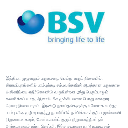
இந்தியா முழுவதும் பருவமழை பெய்து வரும் நிலையில்,
கிராமப்புறங்களில் பாம்புக்கடி சம்பவங்களின் ஆபத்தான பருவகால
அதிகரிப்பை எதிர்கொண்டு வருகின்றன-இது பெரும்பாலும்
கவனிக்கப்படாத, ஆனால் மிக முக்கியமான பொது சுகாதார
அவசரநிலையாகும். இரண்டு தசாப்தங்களுக்கும் மேலாக உயர்தர
பாம்பு விஷ முறிவு மருந்து தயாரிப்பில் நம்பிக்கைக்குரிய முன்னணி
நிறுவனமாகவும், மேன்கைண்ட் குரூப் நிறுவனத்தின் ஓர்
அங்கமாகவும் உள்ள பிஎஸ்வி, இந்த சவாலை நாடு முழுவதும்