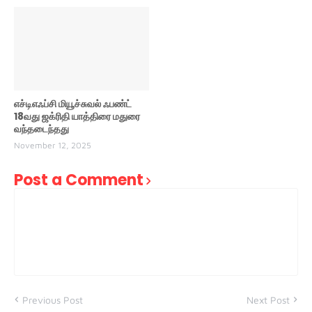
எச்டிஎஃப்சி மியூச்சுவல் ஃபண்ட்
18வது ஜக்ரிதி யாத்திரை மதுரை
வந்தடைந்தது
November 12, 2025
Post a Comment
Previous Post
Next Post