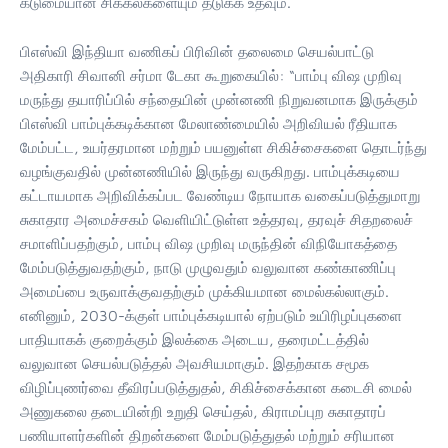
கடுமையான சிக்கல்களையும் தடுக்க உதவும்.
பிஎஸ்வி இந்தியா வணிகப் பிரிவின் தலைமை செயல்பாட்டு
அதிகாரி சிவானி சர்மா டேகா கூறுகையில்: “பாம்பு விஷ முறிவு
மருந்து தயாரிப்பில் சந்தையின் முன்னணி நிறுவனமாக இருக்கும்
பிஎஸ்வி பாம்புக்கடிக்கான மேலாண்மையில் அறிவியல் ரீதியாக
மேம்பட்ட, உயர்தரமான மற்றும் பயனுள்ள சிகிச்சைகளை தொடர்ந்து
வழங்குவதில் முன்னணியில் இருந்து வருகிறது. பாம்புக்கடியை
கட்டாயமாக அறிவிக்கப்பட வேண்டிய நோயாக வகைப்படுத்துமாறு
சுகாதார அமைச்சகம் வெளியிட்டுள்ள உத்தரவு, தரவுச் சிதறலைச்
சமாளிப்பதற்கும், பாம்பு விஷ முறிவு மருந்தின் விநியோகத்தை
மேம்படுத்துவதற்கும், நாடு முழுவதும் வலுவான கண்காணிப்பு
அமைப்பை உருவாக்குவதற்கும் முக்கியமான மைல்கல்லாகும்.
எனினும், 2030-க்குள் பாம்புக்கடியால் ஏற்படும் உயிரிழப்புகளை
பாதியாகக் குறைக்கும் இலக்கை அடைய, தரைமட்டத்தில்
வலுவான செயல்படுத்தல் அவசியமாகும். இதற்காக சமூக
விழிப்புணர்வை தீவிரப்படுத்துதல், சிகிச்சைக்கான கடைசி மைல்
அணுகலை தடையின்றி உறுதி செய்தல், கிராமப்புற சுகாதாரப்
பணியாளர்களின் திறன்களை மேம்படுத்துதல் மற்றும் சரியான