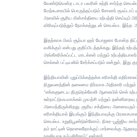
வேண்டுமென்ற டாடா பவரின் உத்தி சார்ந்த செயல்ப
மேற்கூரையில் பொருத்தப்படும் சோலார் ரூஃப்டாப் 
அளவில் சூரிய மின்சக்தியை உற்பத்தி செய்யும் ப
விரிவுப்படுத்தும் நோக்கத்துடன் செயல்பட இந்த
இதற்காக பிஎம் சூர்யா ஹர் யோஜனா போன்ற திட்டங
வகிக்கும் என்பது குறிப்பிடத்தக்கது. இந்தத் உற்
அங்கீகரிக்கப்பட்ட மாடல்கள் மற்றும் உற்பத்தியாள
செல்கள் பட்டியலில் சேர்க்கப்படும் என்றும், இது க
இந்தியாவின் புதுப்பிக்கத்தக்க எரிசக்தி எதிர்க
நிறுவனத்தின் தலைமை நிர்வாக அதிகாரி மற்றும் நி
“எங்களுடைய திருநெல்வேலி ஆலையில் செல் உற்பத்த
உள்நாட்டுமயமாக்கல் முயற்சி மற்றும் தன்னிறை
அமைந்திருக்கிறது. சூரிய சக்தியை அனைவரும் எளி
எரிசக்தியால் இயங்கும் இந்தியாவுக்கு பிரகாசம
செயல்பட உறுதிபூண்டுள்ளோம். நிகர-பூஜ்ஜிய க
நம் நாட்டின் தொலைநோக்குப் பார்வைக்கு ஆதரவுக்
உறுதியாக நம்புகிறோம்" என்றார்.