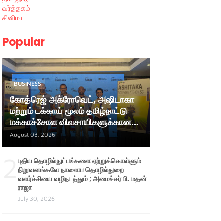
வர்த்தகம்
சினிமா
Popular
BUSINESS
கோத்ரெஜ் அக்ரோவெட், அஷிடாகா
மற்றும் டக்காய் மூலம் தமிழ்நாட்டு
மக்காச்சோள விவசாயிகளுக்கான
ஆதரவை மேலும் வலுப்படுத்துகிறது
August 03, 2026
2
புதிய தொழில்நுட்பங்களை ஏற்றுக்கொள்ளும்
நிறுவனங்களே நாளைய தொழில்துறை
வளர்ச்சியை வழிநடத்தும் ; அமைச்சர் பி. மதன்
ராஜா
July 30, 2026