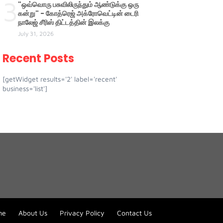
3
"ஒவ்வொரு பசுவிலிருந்தும் ஆண்டுக்கு ஒரு
கன்று" - கோத்ரெஜ் அக்ரோவெட்டின் டைரி
நாலேஜ் சீரிஸ் திட்டத்தின் இலக்கு
July 31, 2026
Recent Posts
[getWidget results='2' label='recent'
business='list']
me
About Us
Privacy Policy
Contact Us