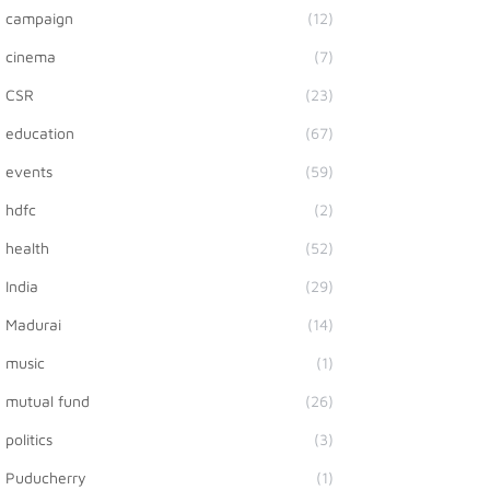
campaign
(12)
cinema
(7)
CSR
(23)
education
(67)
events
(59)
hdfc
(2)
health
(52)
India
(29)
Madurai
(14)
music
(1)
mutual fund
(26)
politics
(3)
Puducherry
(1)