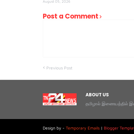
August 05, 2026
Post a Comment
Previous Post
ABOUT US
தமிழால் இணையத்தில் இ
Design by -
Temporary Emails
|
Blogger Templa