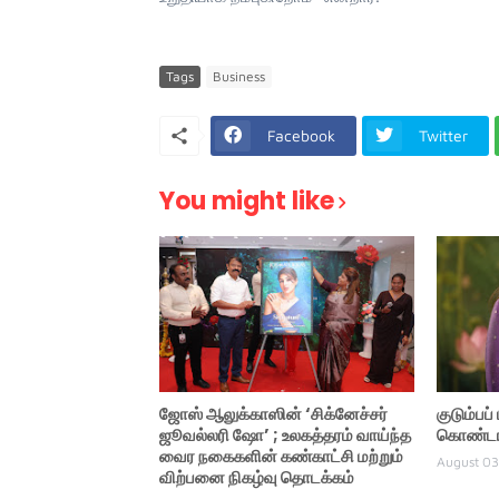
Tags
Business
Facebook
Twitter
You might like
ஜோஸ் ஆலுக்காஸின் ‘சிக்னேச்சர்
குடும்பப
ஜூவல்லரி ஷோ’ ; உலகத்தரம் வாய்ந்த
கொண்டாட
வைர நகைகளின் கண்காட்சி மற்றும்
August 03
விற்பனை நிகழ்வு தொடக்கம்