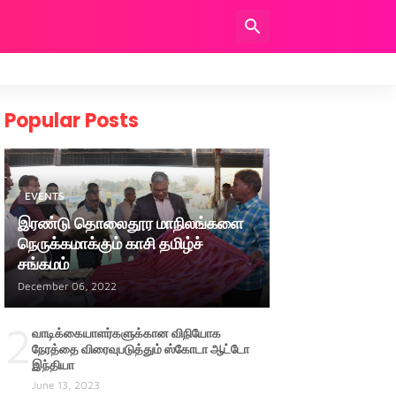
Popular Posts
EVENTS
இரண்டு தொலைதூர மாநிலங்களை
நெருக்கமாக்கும் காசி தமிழ்ச்
சங்கமம்
December 06, 2022
2
வாடிக்கையாளர்களுக்கான விநியோக
நேரத்தை விரைவுபடுத்தும் ஸ்கோடா ஆட்டோ
இந்தியா
June 13, 2023