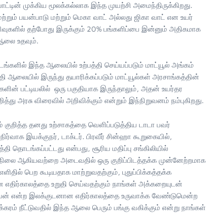
ாட்டின் முக்கிய மூலக்கல்லாக இந்த முயற்சி அமைந்திருக்கிறது.
மற்றும் பயன்பாடு மற்றும் மெகா வாட் அல்லது ஜிகா வாட் என உயர்
ிரிவுகளில் தற்போது இருக்கும் 20% பங்களிப்பை இன்னும் அதிகமாக
 ஆலை உதவும்.
்களில் இந்த ஆலையில் உற்பத்தி செய்யப்படும் மாட்யூல் அங்கம்
பத்தி ஆலையில் இருந்து தயாரிக்கப்படும் மாட்யூல்கள் அரசாங்கத்தின்
ர்களின் பட்டியலில் ஒரு பகுதியாக இருந்தாலும், அதன் உயர்தர
ுறித்து அரசு விரைவில் அறிவிக்கும் என்றும் இந்நிறுவனம் நம்புகிறது.
ாலம் குறித்த தனது உற்சாகத்தை வெளிப்படுத்திய டாடா பவர்
ர்வாக இயக்குநர், டாக்டர். பிரவீர் சின்ஹா கூறுகையில்,
ி தொடங்கப்பட்டது என்பது, சூரிய மதிப்பு சங்கிலியில்
வு நிலை ஆகியவற்றை அடைவதில் ஒரு குறிப்பிடத்தக்க முன்னேற்றமாக
தில் பெற கூடியதாக மாற்றுவதற்கும், புதுப்பிக்கத்தக்க
ான எதிர்காலத்தை உறுதி செய்வதற்கும் நாங்கள் அக்கறையுடன்
ார்பன் என்ற இலக்குடனான எதிர்காலத்தை உருவாக்க வேண்டுமென்ற
கரம் நீட்டுவதில் இந்த ஆலை பெரும் பங்கு வகிக்கும் என்று நாங்கள்