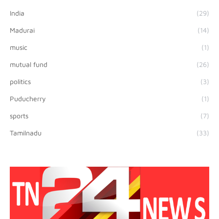
India
(29)
Madurai
(14)
music
(1)
mutual fund
(26)
politics
(3)
Puducherry
(1)
sports
(7)
Tamilnadu
(33)