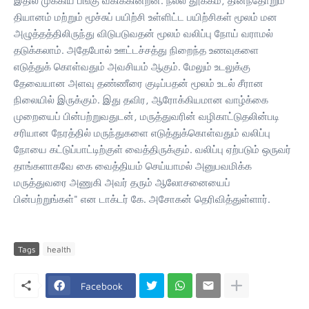
இதில் முக்கிய பங்கு வகிக்கின்றன. நல்ல தூக்கம், தினந்தோறும்
தியானம் மற்றும் மூச்சுப் பயிற்சி உள்ளிட்ட பயிற்சிகள் மூலம் மன
அழுத்தத்திலிருந்து விடுபடுவதன் மூலம் வலிப்பு நோய் வராமல்
தடுக்கலாம். அதேபோல் ஊட்டச்சத்து நிறைந்த உணவுகளை
எடுத்துக் கொள்வதும் அவசியம் ஆகும். மேலும் உடலுக்கு
தேவையான அளவு தண்ணீரை குடிப்பதன் மூலம் உடல் சீரான
நிலையில் இருக்கும். இது தவிர, ஆரோக்கியமான வாழ்க்கை
முறையைப் பின்பற்றுவதுடன், மருத்துவரின் வழிகாட்டுதலின்படி
சரியான நேரத்தில் மருந்துகளை எடுத்துக்கொள்வதும் வலிப்பு
நோயை கட்டுப்பாட்டிற்குள் வைத்திருக்கும். வலிப்பு ஏற்படும் ஒருவர்
தாங்களாகவே கை வைத்தியம் செய்யாமல் அனுபவமிக்க
மருத்துவரை அணுகி அவர் தரும் ஆலோசனையைப்
பின்பற்றுங்கள்" என டாக்டர் கே. அசோகன் தெரிவித்துள்ளார்.
Tags
health
Facebook