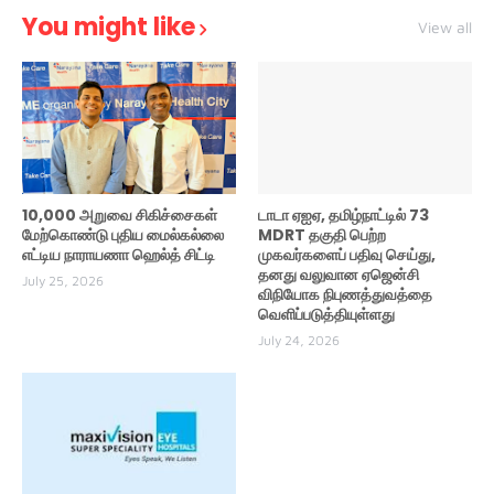
You might like
View all
10,000 அறுவை சிகிச்சைகள்
டாடா ஏஐஏ, தமிழ்நாட்டில் 73
மேற்கொண்டு புதிய மைல்கல்லை
MDRT தகுதி பெற்ற
எட்டிய நாராயணா ஹெல்த் சிட்டி
முகவர்களைப் பதிவு செய்து,
தனது வலுவான ஏஜென்சி
July 25, 2026
விநியோக நிபுணத்துவத்தை
வெளிப்படுத்தியுள்ளது
July 24, 2026