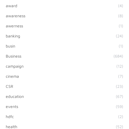
award
(4)
awareness
(8)
awerness
(1)
banking
(24)
busin
(1)
Business
(684)
campaign
(12)
cinema
(7)
CSR
(23)
education
(67)
events
(59)
hdfc
(2)
health
(52)