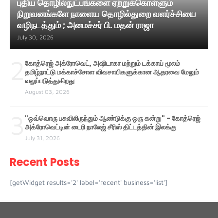
புதிய தொழில்நுட்பங்களை ஏற்றுக்கொள்ளும்
நிறுவனங்களே நாளைய தொழில்துறை வளர்ச்சியை
வழிநடத்தும் ; அமைச்சர் பி. மதன் ராஜா
July 30, 2026
2
கோத்ரெஜ் அக்ரோவெட், அஷிடாகா மற்றும் டக்காய் மூலம்
தமிழ்நாட்டு மக்காச்சோள விவசாயிகளுக்கான ஆதரவை மேலும்
வலுப்படுத்துகிறது
August 03, 2026
3
"ஒவ்வொரு பசுவிலிருந்தும் ஆண்டுக்கு ஒரு கன்று" - கோத்ரெஜ்
அக்ரோவெட்டின் டைரி நாலேஜ் சீரிஸ் திட்டத்தின் இலக்கு
July 31, 2026
Recent Posts
[getWidget results='2' label='recent' business='list']