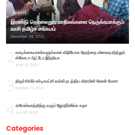
EVENTS
இரண்டு தொலைதூர மாநிலங்களை நெருக்கமாக்கும்
காசி தமிழ்ச் சங்கமம்
December 06, 2022
2
வாடிக்கையாளர்களுக்கான விநியோக நேரத்தை விரைவுபடுத்தும்
ஸ்கோடா ஆட்டோ இந்தியா
June 13, 2023
3
திருச்சியில் எச்டிஎஃப்சி வங்கி நடத்திய கிராமின் லோன் மேளா
October 13, 2023
4
ராமேஸ்வரத்திற்கு வரும் ஜோதிர்லிங்க கதா
July 28, 2023
Categories