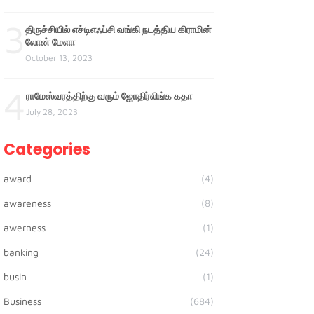
3
திருச்சியில் எச்டிஎஃப்சி வங்கி நடத்திய கிராமின்
லோன் மேளா
October 13, 2023
4
ராமேஸ்வரத்திற்கு வரும் ஜோதிர்லிங்க கதா
July 28, 2023
Categories
award
(4)
awareness
(8)
awerness
(1)
banking
(24)
busin
(1)
Business
(684)