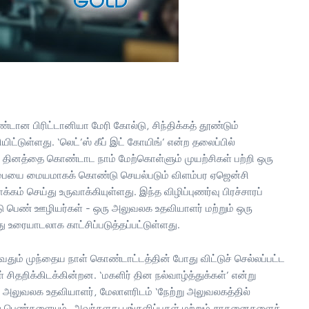
ண்டான பிரிட்டானியா மேரி கோல்டு, சிந்திக்கத் தூண்டும்
்டுள்ளது. ‘லெட்’ஸ் கீப் இட் கோயிங்’ என்ற தலைப்பில்
ிர் தினத்தை கொண்டாட நாம் மேற்கொள்ளும் முயற்சிகள் பற்றி ஒரு
ும்பையை மையமாகக் கொண்டு செயல்படும் விளம்பர ஏஜென்சி
்கம் செய்து உருவாக்கியுள்ளது. இந்த விழிப்புணர்வு பிரச்சாரப்
டு பெண் ஊழியர்கள் - ஒரு அலுவலக உதவியாளர் மற்றும் ஒரு
உரையாடலாக காட்சிப்படுத்தப்பட்டுள்ளது.
வதும் முந்தைய நாள் கொண்டாட்டத்தின் போது விட்டுச் செல்லப்பட்ட
 சிதறிக்கிடக்கின்றன. ‘மகளிர் தின நல்வாழ்த்துக்கள்’ என்று
து அலுவலக உதவியாளர், மேலாளரிடம் ‘நேற்று அலுவலகத்தில்
து பெண்களையும், அவர்களது பங்களிப்புகள் மற்றும் சாதனைகளைக்