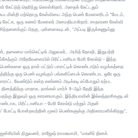
 கேட்டுத் தெரிந்து கொள்கிறார். அதைக் கேட்டதும்
 கபடமின்றி மற்றொரு கேள்வியை அந்த பெண் மேலாளரிடம் “மேடம்,
்று கேட்க, ஒரு கணம் மேலாளர் அமைதியாகிறார். சாதாரண கேள்வி
்தனைக்குப் பிறகு, புன்னகையுடன், “அப்படி இருக்கணும்னு
தின், தலைமை மார்கெட்டிங் அலுவலர், அமித் தோஷி, இதுபற்றி
ங்கேற்கும் அதேவேளையில் பிரிட்டானியா மேரி கோல்டு - இந்த
ெண்களை ஒரு நாள் மட்டும் பாராட்டிக் கொண்டாடும் வழக்கத்தை
மூகத்திற்கு ஒரு பெண் வழங்கும் பங்களிப்பைக் கொண்டாட ஒரே ஒரு
ாராட்ட வேண்டும் என்ற எண்ணம் அடிக்கடி எப்போதும் ஏற்பட
 தினத்திற்கு மாறாக, நாங்கள் மார்ச் 9-ஆம் தேதி இந்த
டுவதற்கு இதுவும் ஒரு காரணமாகும். இந்தியாவின் இல்லத்தரசிகளுடன்
ராண்டாக, பிரிட்டானியா - மேரி கோல்டு மற்றும் அதன்
்’ போட்டி போன்றவற்றின் மூலம் பெண்களுக்கு அதிகாரமளிக்கிறது”,
 ஏஜென்சியின் நிறுவனர், ராஜேஷ் ராமசுவாமி, “மகளிர் தினக்