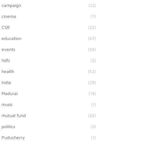
campaign
(12)
cinema
(7)
CSR
(23)
education
(67)
events
(59)
hdfc
(2)
health
(52)
India
(29)
Madurai
(14)
music
(1)
mutual fund
(26)
politics
(3)
Puducherry
(1)