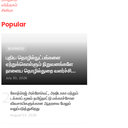
வர்த்தகம்
சினிமா
Popular
BUSINESS
புதிய தொழில்நுட்பங்களை
ஏற்றுக்கொள்ளும் நிறுவனங்களே
நாளைய தொழில்துறை வளர்ச்சியை
வழிநடத்தும் ; அமைச்சர் பி. மதன்
July 30, 2026
ராஜா
2
கோத்ரெஜ் அக்ரோவெட், அஷிடாகா மற்றும்
டக்காய் மூலம் தமிழ்நாட்டு மக்காச்சோள
விவசாயிகளுக்கான ஆதரவை மேலும்
வலுப்படுத்துகிறது
August 03, 2026