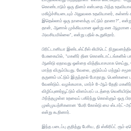
கொண்டாடும் ஒரு தினம் என்பதை அந்த உதவியாளர்
மகிழ்ச்சியடையும் அலுவலக உதவியாளர், கள்ளங்
இதெல்லாம் ஒரு நாளைக்கு மட்டும் தானா?”, என
தான், ஆனால் முக்கியமான ஒன்று என ஆழமான சிந
அவசியமில்லை”, என்று பதில் கூறுகிறார்.
பிரிட்டானியா இண்டஸ்ட்ரீஸ் லிமிடெட் நிறுவனத்
பேசுகையில், “மகளிர் தின கொண்டாட்டங்களில் ப
ஆண்டு ஏதாவது ஒன்றை வித்தியாசமாக செய்து, ப
மாற்ற விரும்பியது. வேலை, குடும்பம் மற்றும் ச
தருணம் மட்டும் இருந்தால் போதாது. பெண்களை ப
வேண்டும். வழக்கமாக, மார்ச் 8-ஆம் தேதி மகளிர்
விழிப்புணர்வூட்டும் விளம்பரப் படத்தை வெளியி
அர்த்தமுள்ள உறவைப் பகிர்ந்து கொள்ளும் ஒரு பி
முன்முயற்சிகளான ‘மேரி கோல்டு மை ஸ்டார்ட்-அப
என்று கூறினார்.
இந்த படைப்பு குறித்து பேசிய, தி ஸ்கிரிப்ட் ரூம்