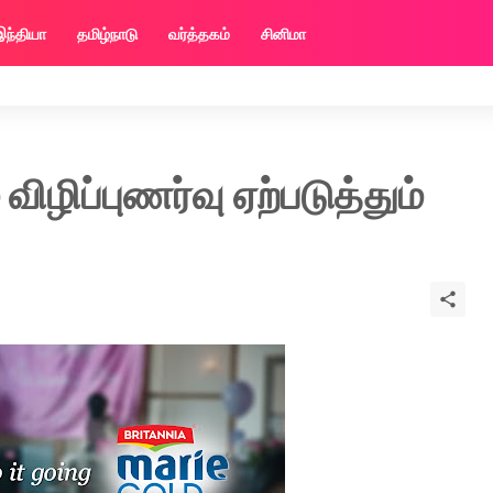
இந்தியா
தமிழ்நாடு
வர்த்தகம்
சினிமா
 விழிப்புணர்வு ஏற்படுத்தும்