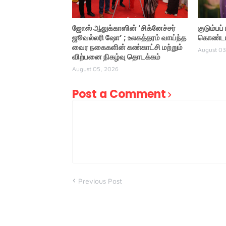
ஜோஸ் ஆலுக்காஸின் ‘சிக்னேச்சர்
குடும்பப
ஜூவல்லரி ஷோ’ ; உலகத்தரம் வாய்ந்த
கொண்டாட
வைர நகைகளின் கண்காட்சி மற்றும்
August 03
விற்பனை நிகழ்வு தொடக்கம்
August 05, 2026
Post a Comment
Previous Post