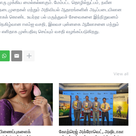
ரு முக்கிய மைல்கல்லாகும். மேம்பட்ட தொழில்நுட்பம், நவீன
பு நடைமுறைகள் மற்றும் அறிவியல் ஆதாரங்களின் அடிப்படையிலான
கக் கொண்ட உயர்தர பல் மருத்துவச் சேவைகளை இந்நிறுவனம்
ில் நெகிழ்வான ஈஎம்ஐ வசதி, இலவச புன்னகை ஆலோசனை மற்றும்
ிதாக முன்பதிவு செய்யும் வசதி வழங்கப்படுகிறது.
View all
் பிணைப்புகளைக்
கோத்ரெஜ் அக்ரோவெட், அஷிடாகா