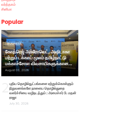
வர்த்தகம்
சினிமா
Popular
BUSINESS
கோத்ரெஜ் அக்ரோவெட், அஷிடாகா
மற்றும் டக்காய் மூலம் தமிழ்நாட்டு
மக்காச்சோள விவசாயிகளுக்கான
ஆதரவை மேலும் வலுப்படுத்துகிறது
August 03, 2026
2
புதிய தொழில்நுட்பங்களை ஏற்றுக்கொள்ளும்
நிறுவனங்களே நாளைய தொழில்துறை
வளர்ச்சியை வழிநடத்தும் ; அமைச்சர் பி. மதன்
ராஜா
July 30, 2026