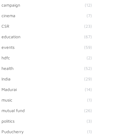
campaign
(12)
cinema
(7)
CSR
(23)
education
(67)
events
(59)
hdfc
(2)
health
(52)
India
(29)
Madurai
(14)
music
(1)
mutual fund
(26)
politics
(3)
Puducherry
(1)