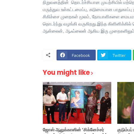
நிறுவனத்தின் தொடர்ச்சியான முயற்சியில் மற்றொ
மருத்துவ உள்கட்டமைப்பு, கடுமையான பாதுகாப்
சிகிச்சை முறைகள் மூலம், நோயாளிகளை மையமா
தொடர்ந்து வழங்கி வருகிறது.இந்த கிளினிக்க
ஆன்லைன், ஆஃப்லைன் ஆகிய இரு முறைகளிலும் எள
Facebook
Twitter
You might like
ஜோஸ் ஆலுக்காஸின் ‘சிக்னேச்சர்
குடும்பப