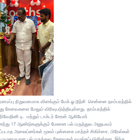
ரமைப்பு நிறுவனமாக விளங்கும் மேக் ஓ டூத்சி சென்னை தாம்பரத்தில்
ு சேவைகளை மேலும் விரிவுபடுத்தியுள்ளது. தாம்பரத்தில்
 நிவேதினி டி. மற்றும் டாக்டர் சேரன் ஆகியோர்
்து 17 ஆண்டுகளுக்கும் மேலான பல் மருத்துவ அனுபவம்
ுலப்படாத அலைய்னர்கள் மூலம் புன்னகை மாற்றச் சிகிச்சை, பிரேஸ்கள்
ிட்ட முழுமையான பல் மருத்துவ சேவைகள் வழங்கப்படுகின்றன. இந்த