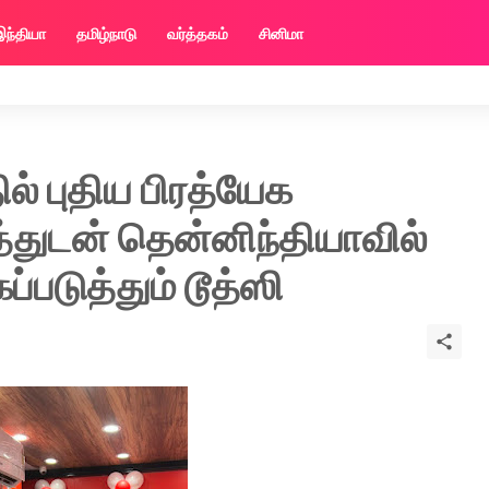
இந்தியா
தமிழ்நாடு
வர்த்தகம்
சினிமா
் புதிய பிரத்யேக
்துடன் தென்னிந்தியாவில்
்படுத்தும் டூத்ஸி