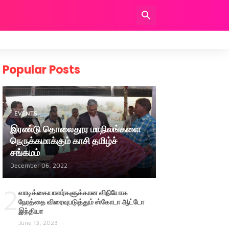
Popular Posts
EVENTS
இரண்டு தொலைதூர மாநிலங்களை
நெருக்கமாக்கும் காசி தமிழ்ச்
சங்கமம்
December 06, 2022
2
வாடிக்கையாளர்களுக்கான விநியோக
நேரத்தை விரைவுபடுத்தும் ஸ்கோடா ஆட்டோ
இந்தியா
June 13, 2023