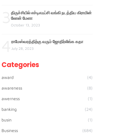
3
திருச்சியில் எச்டிஎஃப்சி வங்கி நடத்திய கிராமின்
லோன் மேளா
October 13, 2023
4
ராமேஸ்வரத்திற்கு வரும் ஜோதிர்லிங்க கதா
July 28, 2023
Categories
award
(4)
awareness
(8)
awerness
(1)
banking
(24)
busin
(1)
Business
(684)