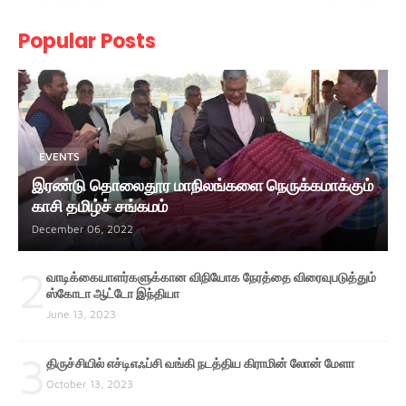
Popular Posts
EVENTS
இரண்டு தொலைதூர மாநிலங்களை நெருக்கமாக்கும்
காசி தமிழ்ச் சங்கமம்
December 06, 2022
2
வாடிக்கையாளர்களுக்கான விநியோக நேரத்தை விரைவுபடுத்தும்
ஸ்கோடா ஆட்டோ இந்தியா
June 13, 2023
3
திருச்சியில் எச்டிஎஃப்சி வங்கி நடத்திய கிராமின் லோன் மேளா
October 13, 2023