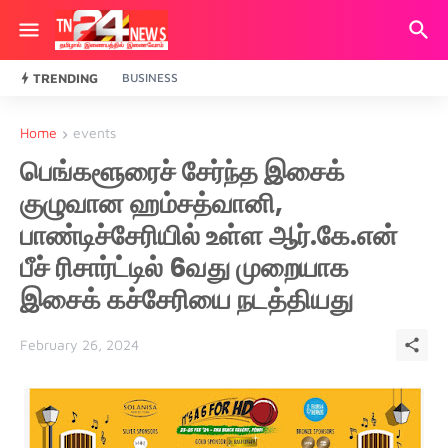
TRENDING
BUSINESS
Home
events
பெங்களூரைச் சேர்ந்த இசைக்
குழுவான ஹம்சத்வானி,
பாண்டிச்சேரியில் உள்ள ஆர்.கே.என்
பீச் ரிசார்ட்டில் 6வது முறையாக
இசைக் கச்சேரியை நடத்தியது
February 26, 2024