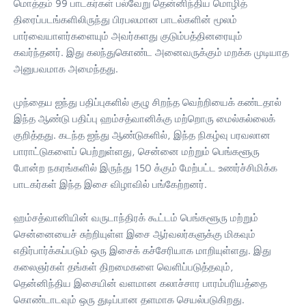
மொத்தம் 99 பாடகர்கள் பல்வேறு தென்னிந்திய மொழித்
திரைப்படங்களிலிருந்து பிரபலமான பாடல்களின் மூலம்
பார்வையாளர்களையும் அவர்களது குடும்பத்தினரையும்
கவர்ந்தனர். இது கலந்துகொண்ட அனைவருக்கும் மறக்க முடியாத
அனுபவமாக அமைந்தது.
முந்தைய ஐந்து பதிப்புகளில் குழு சிறந்த வெற்றியைக் கண்டதால்
இந்த ஆண்டு பதிப்பு ஹம்சத்வானிக்கு மற்றொரு மைல்கல்லைக்
குறித்தது. கடந்த ஐந்து ஆண்டுகளில், இந்த நிகழ்வு பரவலான
பாராட்டுகளைப் பெற்றுள்ளது, சென்னை மற்றும் பெங்களூரு
போன்ற நகரங்களில் இருந்து 150 க்கும் மேற்பட்ட உணர்ச்சிமிக்க
பாடகர்கள் இந்த இசை விழாவில் பங்கேற்றனர்.
ஹம்சத்வானியின் வருடாந்திரக் கூட்டம் பெங்களூரு மற்றும்
சென்னையைச் சுற்றியுள்ள இசை ஆர்வலர்களுக்கு மிகவும்
எதிர்பார்க்கப்படும் ஒரு இசைக் கச்சேரியாக மாறியுள்ளது. இது
கலைஞர்கள் தங்கள் திறமைகளை வெளிப்படுத்தவும்,
தென்னிந்திய இசையின் வளமான கலாச்சார பாரம்பரியத்தை
கொண்டாடவும் ஒரு துடிப்பான தளமாக செயல்படுகிறது.