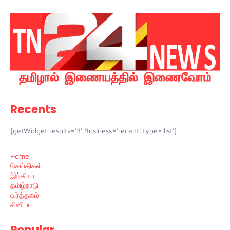
Recents
[getWidget results='3' Business='recent' type='list']
Home
செய்திகள்
இந்தியா
தமிழ்நாடு
வர்த்தகம்
சினிமா