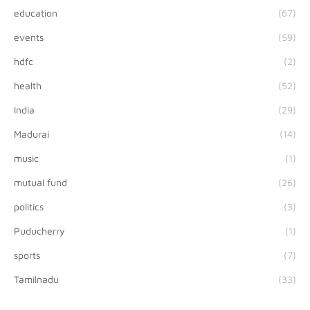
education
(67)
events
(59)
hdfc
(2)
health
(52)
India
(29)
Madurai
(14)
music
(1)
mutual fund
(26)
politics
(3)
Puducherry
(1)
sports
(7)
Tamilnadu
(33)