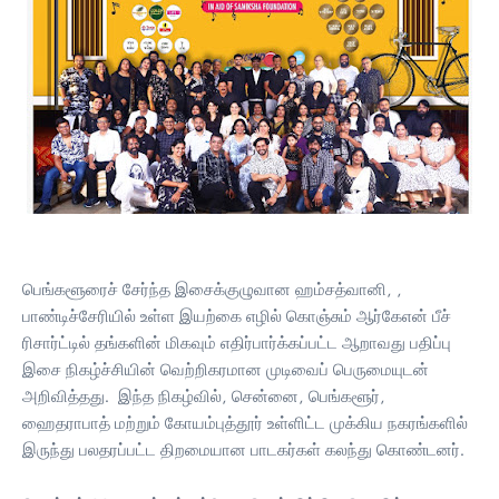
பெங்களூரைச் சேர்ந்த இசைக்குழுவான ஹம்சத்வானி, ,
பாண்டிச்சேரியில் உள்ள இயற்கை எழில் கொஞ்சும் ஆர்கேஎன் பீச்
ரிசார்ட்டில் தங்களின் மிகவும் எதிர்பார்க்கப்பட்ட ஆறாவது பதிப்பு
இசை நிகழ்ச்சியின் வெற்றிகரமான முடிவைப் பெருமையுடன்
அறிவித்தது. இந்த நிகழ்வில், சென்னை, பெங்களூர்,
ஹைதராபாத் மற்றும் கோயம்புத்தூர் உள்ளிட்ட முக்கிய நகரங்களில்
இருந்து பலதரப்பட்ட திறமையான பாடகர்கள் கலந்து கொண்டனர்.