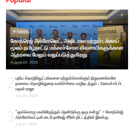
Popular
BUSINESS
கோத்ரெஜ் அக்ரோவெட், அஷிடாகா மற்றும் டக்காய்
மூலம் தமிழ்நாட்டு மக்காச்சோள விவசாயிகளுக்கான
ஆதரவை மேலும் வலுப்படுத்துகிறது
August 03, 2026
2
புதிய தொழில்நுட்பங்களை ஏற்றுக்கொள்ளும் நிறுவனங்களே
நாளைய தொழில்துறை வளர்ச்சியை வழிநடத்தும் ; அமைச்சர் பி.
மதன் ராஜா
July 30, 2026
3
"ஒவ்வொரு பசுவிலிருந்தும் ஆண்டுக்கு ஒரு கன்று" - கோத்ரெஜ்
அக்ரோவெட்டின் டைரி நாலேஜ் சீரிஸ் திட்டத்தின் இலக்கு
July 31, 2026