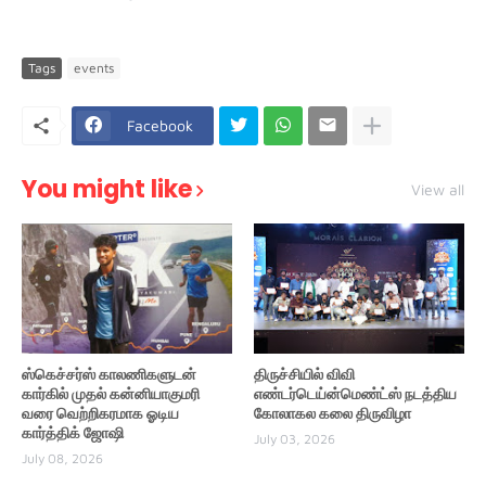
Tags
events
Facebook
You might like
View all
ஸ்கெச்சர்ஸ் காலணிகளுடன்
திருச்சியில் விவி
கார்கில் முதல் கன்னியாகுமரி
எண்டர்டெய்ன்மெண்ட்ஸ் நடத்திய
வரை வெற்றிகரமாக ஓடிய
கோலாகல கலை திருவிழா
கார்த்திக் ஜோஷி
July 03, 2026
July 08, 2026