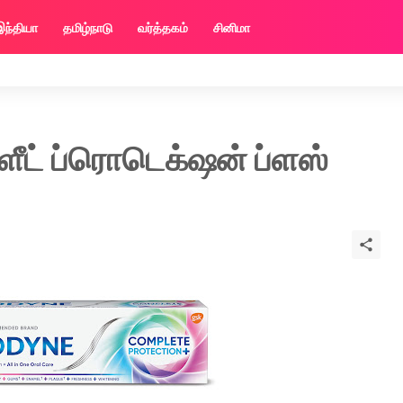
இந்தியா
தமிழ்நாடு
வர்த்தகம்
சினிமா
ீட் ப்ரொடெக்‌ஷன் ப்ளஸ்