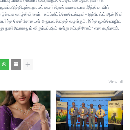
ிப்பு பிராண்டுகளில் ஒன்றாகும், மேலும் பல ஆண்டுகளாக
ிமுகப்படுத்தியுள்ளது. பல் உணர்திறன் காரணமாக இந்தியாவில்
்க்கை வாழ்கின்றனர். கம்ப்ளீட் ப்ரொடெக்‌ஷன்+ டூத்பேஸ்ட் ஆல் இன்
 உயர்ந்த சென்சோடைன் அனுபவத்தைத் வழங்கும். இந்த முன்மொழிவு
ு நுகர்வோராலும் விரும்பப்படும் என்று நம்புகிறோம்” என கூறினார்.
View all