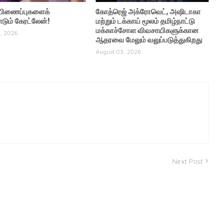
் பிணைப்புகளைக்
கோத்ரெஜ் அக்ரோவெட், அஷிடாகா
ும் கேரட்லேன்!
மற்றும் டக்காய் மூலம் தமிழ்நாட்டு
மக்காச்சோள விவசாயிகளுக்கான
, 2026
ஆதரவை மேலும் வலுப்படுத்துகிறது
August 03, 2026
Next Post