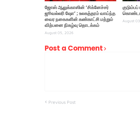
ஜோஸ் ஆலுக்காஸின் ‘சிக்னேச்சர்
குடும்பப
ஜூவல்லரி ஷோ’ ; உலகத்தரம் வாய்ந்த
கொண்டாட
வைர நகைகளின் கண்காட்சி மற்றும்
August 03
விற்பனை நிகழ்வு தொடக்கம்
August 05, 2026
Post a Comment
Previous Post