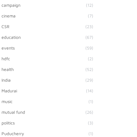
campaign
(12)
cinema
(7)
CSR
(23)
education
(67)
events
(59)
hdfc
(2)
health
(52)
India
(29)
Madurai
(14)
music
(1)
mutual fund
(26)
politics
(3)
Puducherry
(1)