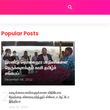
Popular Posts
EVENTS
இரண்டு தொலைதூர மாநிலங்களை
நெருக்கமாக்கும் காசி தமிழ்ச்
சங்கமம்
December 06, 2022
2
வாடிக்கையாளர்களுக்கான விநியோக
நேரத்தை விரைவுபடுத்தும் ஸ்கோடா ஆட்டோ
இந்தியா
June 13, 2023