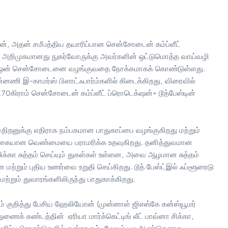
 அதன் சமீபத்திய தயாரிப்பான சென்சோடைன் கம்ப்ளீட்
த அறிமுகமானது நுகர்வோருக்கு அவர்களின் ஒட்டுமொத்த வாய்வழி
 இன் ஒன் சென்சோடைனை வழங்குவதை நோக்கமாகக் கொண்டுள்ளது.
னணி இ-காமர்ஸ் பிளாட்ஃபார்ம்களில் கிடைக்கிறது, விரைவில்
70கிராம் சென்சோடைன் கம்ப்ளீட் ப்ரொடெக்‌ஷன்+ டூத்பேஸ்டின்
திறனுக்கு எதிராக நம்பகமான பாதுகாப்பை வழங்குகிறது மற்றும்
இயற்கையான வெண்மையை பராமரிக்க உதவுகிறது. தனித்துவமான
்கா சுத்தம் செய்யும் துகள்கள் உள்ளன, அவை ஆழமான சுத்தம்
மான மற்றும் புதிய உணர்வை உறுதி செய்கிறது. டூத் பேஸ்ட்இல் ஃப்ளூரைடு
்றும் துவாரங்களிலிருந்து பாதுகாக்கிறது.
் குறித்து பேசிய ஹேலியோன் (முன்னாள் ஜிஎஸ்கே கன்ஸ்யூமர்
 துணைக் கண்டத்தின் ஏரியா மார்க்கெட்டிங் லீட் பாவ்னா சிக்கா,