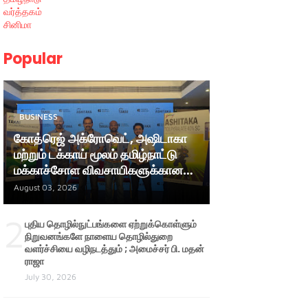
வர்த்தகம்
சினிமா
Popular
BUSINESS
கோத்ரெஜ் அக்ரோவெட், அஷிடாகா
மற்றும் டக்காய் மூலம் தமிழ்நாட்டு
மக்காச்சோள விவசாயிகளுக்கான
ஆதரவை மேலும் வலுப்படுத்துகிறது
August 03, 2026
2
புதிய தொழில்நுட்பங்களை ஏற்றுக்கொள்ளும்
நிறுவனங்களே நாளைய தொழில்துறை
வளர்ச்சியை வழிநடத்தும் ; அமைச்சர் பி. மதன்
ராஜா
July 30, 2026