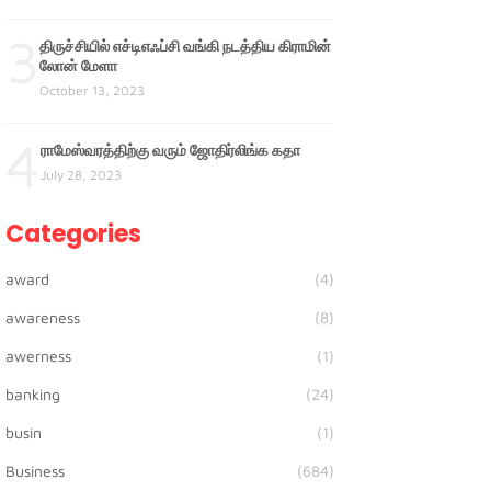
3
திருச்சியில் எச்டிஎஃப்சி வங்கி நடத்திய கிராமின்
லோன் மேளா
October 13, 2023
4
ராமேஸ்வரத்திற்கு வரும் ஜோதிர்லிங்க கதா
July 28, 2023
Categories
award
(4)
awareness
(8)
awerness
(1)
banking
(24)
busin
(1)
Business
(684)