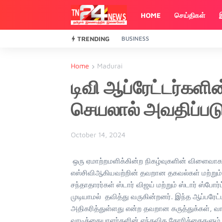
HOME
செய்திகள்
TRENDING
BUSINESS
Home
Madurai
டிவி ஆப்ரேட்டர்கள
செயலால் அவதிப்படு
October 14, 2024
ஒரு ஏமாற்றமளிக்கின்ற நிகழ்வுகளின் விளைவாக, மு
எஸ்சிவிஆகியவற்றின் தவறான தகவல்கள் மற்றும் 
சந்தாதாரர்கள் ஸ்டார் விஜய் மற்றும் ஸ்டார் ஸ்போர
முடியாமல் தவித்து வருகின்றனர். இந்த ஆப்பரேட்
அதிகரித்துள்ளது என்ற தவறான கருத்துக்கள், வ
வாடிக்கையாளர்களின் எந்தவித கோரிக்கைகளும