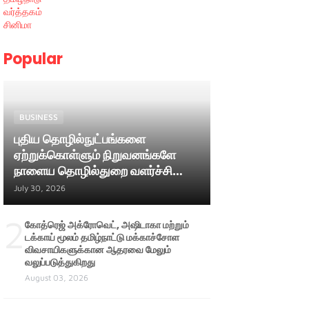
வர்த்தகம்
சினிமா
Popular
BUSINESS
புதிய தொழில்நுட்பங்களை
ஏற்றுக்கொள்ளும் நிறுவனங்களே
நாளைய தொழில்துறை வளர்ச்சியை
வழிநடத்தும் ; அமைச்சர் பி. மதன்
July 30, 2026
ராஜா
2
கோத்ரெஜ் அக்ரோவெட், அஷிடாகா மற்றும்
டக்காய் மூலம் தமிழ்நாட்டு மக்காச்சோள
விவசாயிகளுக்கான ஆதரவை மேலும்
வலுப்படுத்துகிறது
August 03, 2026