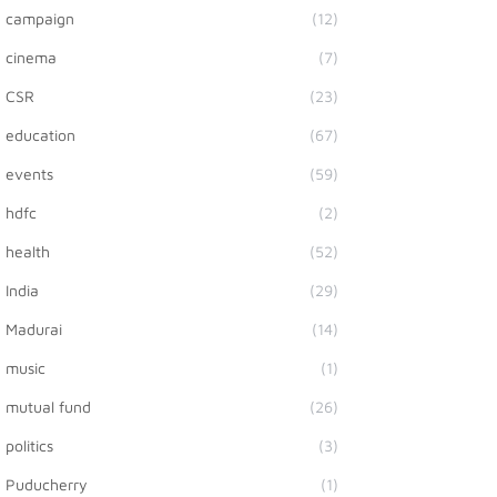
campaign
(12)
cinema
(7)
CSR
(23)
education
(67)
events
(59)
hdfc
(2)
health
(52)
India
(29)
Madurai
(14)
music
(1)
mutual fund
(26)
politics
(3)
Puducherry
(1)