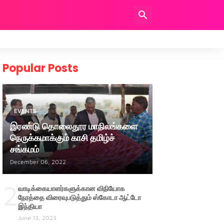
Popular Posts
EVENTS
இரண்டு தொலைதூர மாநிலங்களை
நெருக்கமாக்கும் காசி தமிழ்ச்
சங்கமம்
December 06, 2022
2
வாடிக்கையாளர்களுக்கான விநியோக
நேரத்தை விரைவுபடுத்தும் ஸ்கோடா ஆட்டோ
இந்தியா
June 13, 2023