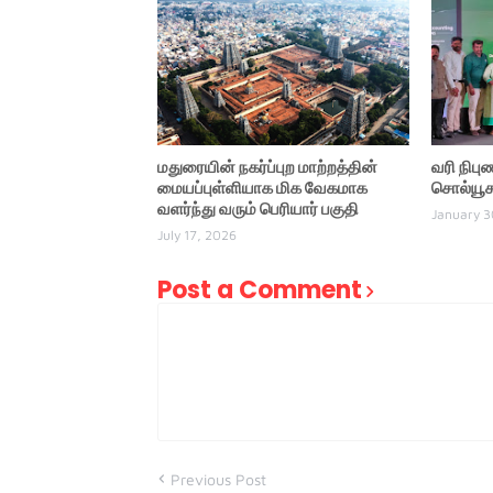
மதுரையின் நகர்ப்புற மாற்றத்தின்
வரி நிபு
மையப்புள்ளியாக மிக வேகமாக
சொல்யூசன
வளர்ந்து வரும் பெரியார் பகுதி
January 3
July 17, 2026
Post a Comment
Previous Post