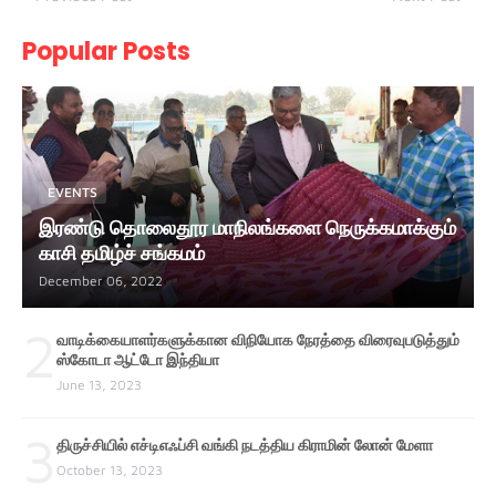
Popular Posts
EVENTS
இரண்டு தொலைதூர மாநிலங்களை நெருக்கமாக்கும்
காசி தமிழ்ச் சங்கமம்
December 06, 2022
2
வாடிக்கையாளர்களுக்கான விநியோக நேரத்தை விரைவுபடுத்தும்
ஸ்கோடா ஆட்டோ இந்தியா
June 13, 2023
3
திருச்சியில் எச்டிஎஃப்சி வங்கி நடத்திய கிராமின் லோன் மேளா
October 13, 2023