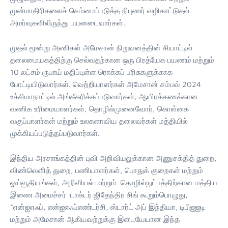
முன்மாதிரிகளைச் செம்மைப்படுத்த நிபுணர் வழிகாட்டுதல்
அமர்வுகளிலிருந்து பயனடைவார்கள்.
முதல் மூன்று அணிகள் அமேசான் நிறுவனத்தின் சியாட்டில்
தலைமையகத்திற்கு செல்வதற்கான ஒரு பிரத்யேக பயணம் மற்றும்
10 லட்சம் ரூபாய் மதிப்புள்ள ரொக்கப் பரிசுகளுக்காக
போட்டியிடுவார்கள். வெற்றியாளர்கள் அமேசான் சம்பவ் 2024
உச்சிமாநாட்டில் அங்கீகரிக்கப்படுவார்கள், ஆயிரக்கணக்கான
வணிக உரிமையாளர்கள், தொழில்முனைவோர், கொள்கை
வகுப்பாளர்கள் மற்றும் உலகளாவிய தலைவர்கள் மத்தியில்
முக்கியப்படுத்தப்படுவார்கள்.
இந்திய அரசாங்கத்தின் புவி அறிவியலுக்கான அணுசக்தித் துறை,
விண்வெளித் துறை, பணியாளர்கள், பொதுக் குறைகள் மற்றும்
ஓய்வூதியங்கள், அறிவியல் மற்றும் தொழில்நுட்பத்திற்கான மத்திய
இணை அமைச்சர் டாக்டர் ஜிதேந்திர சிங் கூறும்பொழுது,
“என்ஐஎஃப், என்ஐஎஃப்எண்டர்சி, ஸ்டார்ட் அப் இந்தியா, டிபிஐஐடி
மற்றும் அமேசான் ஆகியவற்றுக்கு இடையேயான இந்த