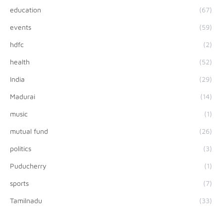
education
(67)
events
(59)
hdfc
(2)
health
(52)
India
(29)
Madurai
(14)
music
(1)
mutual fund
(26)
politics
(3)
Puducherry
(1)
sports
(7)
Tamilnadu
(33)