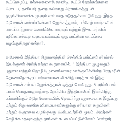
கூட்டுழைப்பு, எல்லைகளைத் தாண்டி, கூட்டு நோக்கங்களை
அடைய, தனியார் துறை எவ்வாறு அரசாங்கத்துடன்
ஒருங்கிணைக்க முடியும் என்பதை எடுத்துக்காட்டுகிறது. இந்த
அமேசான் எஸ்எம்பிஎச்எவி ஹேக்கத்தான், பங்கேற்பாளர்களின்
படைப்பாற்றலை வெளிக்கொணரவும் மற்றும் இ-காமர்ஸின்
எதிர்காலத்தை வடிவமைக்கவும் ஒரு புரட்சிகர வாய்ப்பை
வழங்குகிறது"என்றார்.
அமேசான் இந்தியா நிறுவனத்தின் செல்லிங் பார்ட்னர் சர்வீசஸ்
இயக்குனர் அமித் நந்தா கூறுகையில், “ இந்தியா முழுவதும்
புதுமை மற்றும் தொழில்முனைவோரை ஊக்குவிக்கின்ற பிரதமரின்
தொலைநோக்குப் பார்வையான விக்சித் பாரத் உடன் இந்த
அமேசான் சம்பவ் ஹேக்கத்தான் ஒத்துப்போகிறது. 5 டிரில்லியன்
டாலர் பொருளாதாரத்தை நோக்கிய இந்தியாவின் இலக்கிற்கு
பங்களிக்கும் அதே வேளையில், தொடர்ந்து புதுமையாக இருப்பது
மற்றும் சிறு வணிக உரிமையாளர்களுக்கு சரியான கருவிகள்
மற்றும் ஆதரவை வழங்குவது ஆகியவற்றின் மூலம், அவர்கள்
செழிக்க உதவுவதற்கு நாங்கள் கடமைப்பட்டுள்ளோம்."என்றார்.