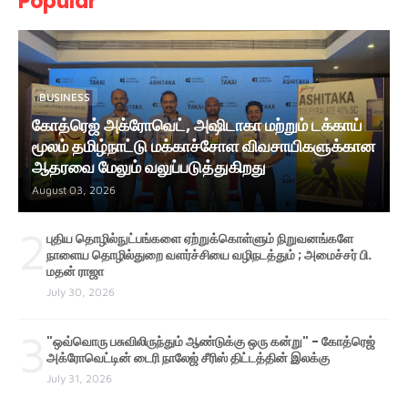
Popular
BUSINESS
கோத்ரெஜ் அக்ரோவெட், அஷிடாகா மற்றும் டக்காய்
மூலம் தமிழ்நாட்டு மக்காச்சோள விவசாயிகளுக்கான
ஆதரவை மேலும் வலுப்படுத்துகிறது
August 03, 2026
2
புதிய தொழில்நுட்பங்களை ஏற்றுக்கொள்ளும் நிறுவனங்களே
நாளைய தொழில்துறை வளர்ச்சியை வழிநடத்தும் ; அமைச்சர் பி.
மதன் ராஜா
July 30, 2026
3
"ஒவ்வொரு பசுவிலிருந்தும் ஆண்டுக்கு ஒரு கன்று" - கோத்ரெஜ்
அக்ரோவெட்டின் டைரி நாலேஜ் சீரிஸ் திட்டத்தின் இலக்கு
July 31, 2026