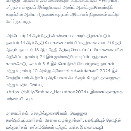
டிபிஐஐடி, நேஷனல் இன்னோவேஷன் ஃபவுண்டேஷன் - இந்தியா,
மற்றும் என்ஐஎஃப் இன்குபேஷன் அண்ட் ஆண்ட்ருபிரெனர்ஷிப்
கவுன்சில் ஆகிய நிறுவனங்களுடன் அமேசான் நிறுவனம் கூட்டு
சேர்ந்துள்ளது.
அக்டோபர் 14 ஆம் தேதி விண்ணப்ப சாளரம் திறக்கப்படும்.
நவம்பர் 14 ஆம் தேதி யோசனை சமர்ப்பிப்பதற்கான கடைசி தேதி
ஆகும். நவம்பர் 18 ஆம் தேதி தேர்வு செய்யப்பட்ட யோசனைகளின்
அறிவிப்பு, நவம்பர் 24 இல் முன்மாதிரி சமர்ப்பிப்பதற்கான
காலக்கெடு, டிசம்பர் 5-6 இல் மெய்நிகர் செயல்முறை நாட்கள்
மற்றும் டிசம்பர் 10 அன்று அமேசான் எஸ்எம்பிஎச்எவி 2024 இல்
வெற்றியாளர் அறிவிப்பு ஆகியவை அடங்கும். மேலும் தகவலுக்கு
மற்றும் பதிவு செய்ய,
<https://bit.ly/Smbhav_Hackathon2024> இணையதளத்தை
பார்வையிடவும்
மாணவர்கள், தொழில்முனைவோர், வெகுஜன
கண்டுபிடிப்பாளர்கள், சேவை வழங்குநர்கள், பணிபுரியும் தொழில்
வல்லுநர்கள், எஸ்எம்பிக்கள் மற்றும் பரந்த இணையவழி