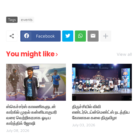
Tags
events
Facebook
You might like
View all
ஸ்கெச்சர்ஸ் காலணிகளுடன்
திருச்சியில் விவி
கார்கில் முதல் கன்னியாகுமரி
எண்டர்டெய்ன்மெண்ட்ஸ் நடத்திய
வரை வெற்றிகரமாக ஓடிய
கோலாகல கலை திருவிழா
கார்த்திக் ஜோஷி
July 03, 2026
July 08, 2026