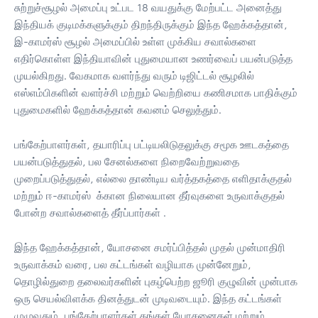
சுற்றுச்சூழல் அமைப்பு உட்பட 18 வயதுக்கு மேற்பட்ட அனைத்து
இந்தியக் குடிமக்களுக்கும் திறந்திருக்கும் இந்த ஹேக்கத்தான்,
இ-காமர்ஸ் சூழல் அமைப்பில் உள்ள முக்கிய சவால்களை
எதிர்கொள்ள இந்தியாவின் புதுமையான உணர்வைப் பயன்படுத்த
முயல்கிறது. வேகமாக வளர்ந்து வரும் டிஜிட்டல் சூழலில்
எஸ்எம்பிகளின் வளர்ச்சி மற்றும் வெற்றியை கணிசமாக பாதிக்கும்
புதுமைகளில் ஹேக்கத்தான் கவனம் செலுத்தும்.
பங்கேற்பாளர்கள், தயாரிப்பு பட்டியலிடுதலுக்கு சமூக ஊடகத்தை
பயன்படுத்துதல், பல சேனல்களை நிறைவேற்றுவதை
முறைப்படுத்துதல், எல்லை தாண்டிய வர்த்தகத்தை எளிதாக்குதல்
மற்றும் ஈ-காமர்ஸ் க்கான நிலையான தீர்வுகளை உருவாக்குதல்
போன்ற சவால்களைத் தீர்ப்பார்கள் .
இந்த ஹேக்கத்தான், யோசனை சமர்ப்பித்தல் முதல் முன்மாதிரி
உருவாக்கம் வரை, பல கட்டங்கள் வழியாக முன்னேறும்,
தொழில்துறை தலைவர்களின் புகழ்பெற்ற ஜூரி குழுவின் முன்பாக
ஒரு செயல்விளக்க தினத்துடன் முடிவடையும். இந்த கட்டங்கள்
முழுவதும், பங்கேற்பாளர்கள் தங்கள் யோசனைகள் மற்றும்