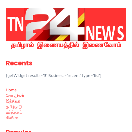
Recents
[getWidget results='3' Business='recent' type='list']
Home
செய்திகள்
இந்தியா
தமிழ்நாடு
வர்த்தகம்
சினிமா