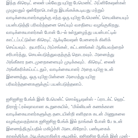
இந்த கிரெடிட் லைன் பல்வேறு யுபிஐ பேமெண்ட் அப்ளிகேஷன்கள்
முழுவதும் ஒன்றோடொன்று இயங்கக்கூடியது மற்றும்
வாடிக்கையாளர்களுக்கு எந்த ஒரு யுபிஐ பேமெண்ட் செயலியையும்
பயன்படுத்தி பரிவர்த்தனை செய்யும் வசதியை வழங்குகிறது.
வாடிக்கையாளர்கள் போன் பே-ல் உள்நுழைந்து பயன்பாட்டில்
காட்டப்பட்டுள்ள கிரெடிட் ஆக்டிவேஷன் பேனரைக் கிளிக்
செய்யவும். தயாரிப்பு அம்சங்கள், கட்டணங்கள் ஆகியவற்றைச்
சரிபார்த்து, செயல்படுத்துவதற்குத் தொடரவும். அனைத்து
அங்கீகார நடைமுறைகளையும் முடிக்கவும். கிரெடிட் லைன்
அங்கீகரிக்கப்பட்டதும், வாடிக்கையாளர் அதை யுபிஐ உடன்
இணைத்து, ஒரு யுபிஐ பின்னை அமைத்து யுபிஐ
பரிவர்த்தனைகளுக்குப் பயன்படுத்தலாம்.
ஐசிஐசிஐ பேங்க் இன் பேமென்ட் சொல்யூஷன்ஸ் - ப்ராடக்ட் ஹெட்
நிராஜ் ட்ரல்ஷாவாலா கூறுகையில், “மில்லியன் கணக்கான
வாடிக்கையாளர்களுக்கு தடையின்றி எளிதாக கடன் அணுகலை
வழங்குவதற்காக ஐசிஐசிஐ பேங்க் இல் நாங்கள் போன் பே உடன்
இணைந்திருப்பதில் மகிழ்ச்சி அடைகிறோம். பண்டிகைக்
காலத்திற்கு ஆயத்தமாகின்ற சூழலில், ஐசிஐசிஐ பேங்க் இன் முன்-