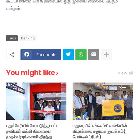
கூட்டாண்மை அந்த திசையில் ஒரு முக்கிய மைல்கல் ஆகும்”
என்றார்.
Tags
banking
Facebook
You might like
View all
புதுச்சேரியில் மேம்படுத்தப்பட்ட
மதுரையில் எச்டிஎப்சி வங்கியின்
தனியார் வங்கி கிளையை
விழாக்கால சலுகை துவக்கம்(
முதல்வர் ரங்கசாமி திறந்து
பெஸ்டிவ் ட்ரீட்ஸ்)