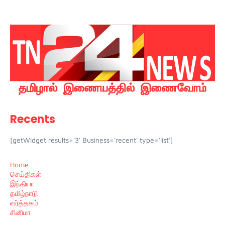
Recents
[getWidget results='3' Business='recent' type='list']
Home
செய்திகள்
இந்தியா
தமிழ்நாடு
வர்த்தகம்
சினிமா