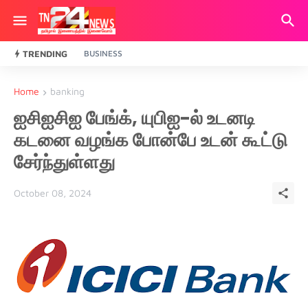
TRENDING
BUSINESS
Home
banking
ஐசிஐசிஐ பேங்க், யுபிஐ-ல் உடனடி
கடனை வழங்க போன்பே உடன் கூட்டு
சேர்ந்துள்ளது
October 08, 2024