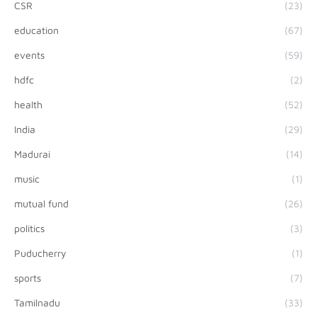
CSR
(23)
education
(67)
events
(59)
hdfc
(2)
health
(52)
India
(29)
Madurai
(14)
music
(1)
mutual fund
(26)
politics
(3)
Puducherry
(1)
sports
(7)
Tamilnadu
(33)