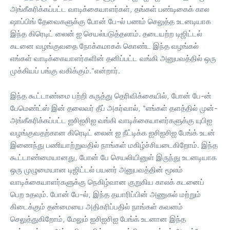
அங்கீகரிக்கப்பட்ட வாடிக்கையாளர்கள், தங்கள் பண்டிகைக் கால
ஷாப்பிங் தேவைகளுக்கு போன் பே-ல் பணம் செலுத்த உடனடியாக
இந்த கிரெடிட் லைன் ஐ செயல்படுத்தலாம். தடையற்ற டிஜிட்டல்
கடனை வழங்குவதை நோக்கமாகக் கொண்ட இந்த வழங்கல்
எங்கள் வாடிக்கையாளர்களின் தனிப்பட்ட வங்கி அனுபவத்தில் ஒரு
முக்கியப் பங்கு வகிக்கும்."என்றார்.
இந்த கூட்டாண்மை பற்றி கருத்து தெரிவிக்கையில், போன் பே-ன்
பேமெண்ட்ஸ் இன் தலைவர் தீப் அகர்வால், “எங்கள் தளத்தில் முன்-
அங்கீகரிக்கப்பட்ட ஐசிஐசிஐ வங்கி வாடிக்கையாளர்களுக்கு யுபிஐ
வழங்குவதற்கான கிரெடிட் லைன் ஐ நீட்டிக்க ஐசிஐசிஐ பேங்க் உடன்
இணைந்து பணியாற்றுவதில் நாங்கள் மகிழ்ச்சியடைகிறோம். இந்த
கூட்டாண்மையானது, போன் பே செயலியினுள் இருந்து உடனடியாக
ஒரு முழுமையான டிஜிட்டல் பயனர் அனுபவத்தின் மூலம்
வாடிக்கையாளர்களுக்கு நெகிழ்வான குறுகிய காலக் கடனைப்
பெற உதவும். போன் பே-ல், இந்த தயாரிப்பின் அணுகல் மற்றும்
கிடைக்கும் தன்மையை அதிகரிப்பதில் நாங்கள் கவனம்
செலுத்துகிறோம், மேலும் ஐசிஐசிஐ பேங்க் உடனான இந்த