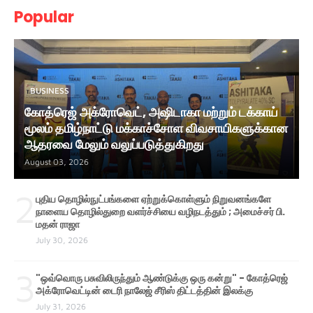
Popular
BUSINESS
கோத்ரெஜ் அக்ரோவெட், அஷிடாகா மற்றும் டக்காய்
மூலம் தமிழ்நாட்டு மக்காச்சோள விவசாயிகளுக்கான
ஆதரவை மேலும் வலுப்படுத்துகிறது
August 03, 2026
2
புதிய தொழில்நுட்பங்களை ஏற்றுக்கொள்ளும் நிறுவனங்களே
நாளைய தொழில்துறை வளர்ச்சியை வழிநடத்தும் ; அமைச்சர் பி.
மதன் ராஜா
July 30, 2026
3
"ஒவ்வொரு பசுவிலிருந்தும் ஆண்டுக்கு ஒரு கன்று" - கோத்ரெஜ்
அக்ரோவெட்டின் டைரி நாலேஜ் சீரிஸ் திட்டத்தின் இலக்கு
July 31, 2026