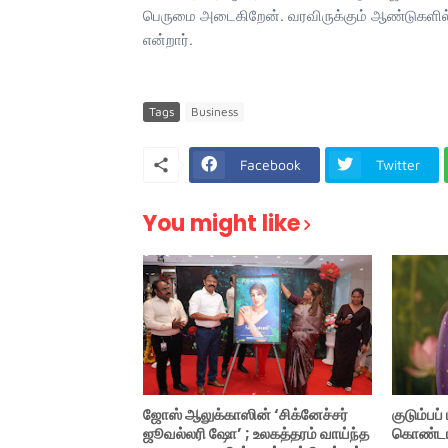
பெருமை அடைகிறேன். வரவிருக்கும் ஆண்டுகளில் 
என்றார்.
Tags
Business
Facebook
Twitter
You might like
ஜோஸ் ஆலுக்காஸின் ‘சிக்னேச்சர்
குடும்பப
ஜூவல்லரி ஷோ’ ; உலகத்தரம் வாய்ந்த
கொண்டாட