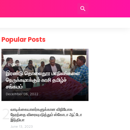
Popular Posts
EVENTS
இரண்டு தொலைதூர மாநிலங்களை
நெருக்கமாக்கும் காசி தமிழ்ச்
சங்கமம்
December 06, 2022
2
வாடிக்கையாளர்களுக்கான விநியோக
நேரத்தை விரைவுபடுத்தும் ஸ்கோடா ஆட்டோ
இந்தியா
June 13, 2023