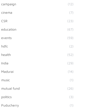
campaign
(12)
cinema
(7)
CSR
(23)
education
(67)
events
(59)
hdfc
(2)
health
(52)
India
(29)
Madurai
(14)
music
(1)
mutual fund
(26)
politics
(3)
Puducherry
(1)