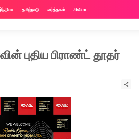
இந்தியா
தமிழ்நாடு
வர்த்தகம்
சினிமா
ின் புதிய பிராண்ட் தூதர்