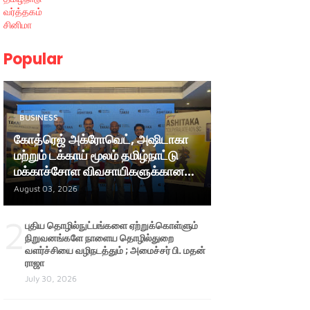
வர்த்தகம்
சினிமா
Popular
BUSINESS
கோத்ரெஜ் அக்ரோவெட், அஷிடாகா
மற்றும் டக்காய் மூலம் தமிழ்நாட்டு
மக்காச்சோள விவசாயிகளுக்கான
ஆதரவை மேலும் வலுப்படுத்துகிறது
August 03, 2026
2
புதிய தொழில்நுட்பங்களை ஏற்றுக்கொள்ளும்
நிறுவனங்களே நாளைய தொழில்துறை
வளர்ச்சியை வழிநடத்தும் ; அமைச்சர் பி. மதன்
ராஜா
July 30, 2026