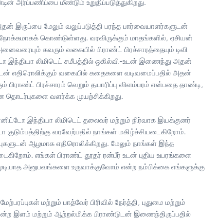
ின் அர்ப்பணிப்பை மீண்டும் உறுதிப்படுத்துகிறது.
அதன் இருப்பை மேலும் வலுப்படுத்தி பரந்த பார்வையாளர்களுடன்
ோக்கமாகக் கொண்டுள்ளது. வரவிருக்கும் மாதங்களில், ஏசியன்
 அனைவரையும் கவரும் வகையில் பிராண்ட் பிரச்சாரத்தையும் டிவி
டோ இந்தியா லிமிடெட் சமீபத்தில் ஒகில்வி-உடன் இணைந்து அதன்
ளுடன் எதிரொலிக்கும் வகையில் கதைகளை வடிவமைப்பதில் அதன்
ம் பிராண்ட் பிரச்சாரம் வெறும் தயாரிப்பு விளம்பரம் என்பதை தாண்டி,
ன தொடர்புகளை வளர்க்க முயற்சிக்கிறது.
ானிட்டோ இந்தியா லிமிடெட் தலைவர் மற்றும் நிர்வாக இயக்குனர்
ோ குடும்பத்திற்கு வரவேற்பதில் நாங்கள் மகிழ்ச்சியடைகிறோம்.
திப்புகளுடன் ஆழமாக எதிரொலிக்கிறது. மேலும் நாங்கள் இந்த
ிறோம். எங்கள் பிராண்ட் தூதர் ரன்பீர் உடன் புதிய உயரங்களை
முடியாத அனுபவங்களை உருவாக்குவோம் என்ற நம்பிக்கை எங்களுக்கு
ற்பரப்புகள் மற்றும் பாத்வேர் பிரிவில் நேர்த்தி, புதுமை மற்றும்
 இளம் மற்றும் ஆற்றல்மிக்க பிராண்டுடன் இணைந்திருப்பதில்