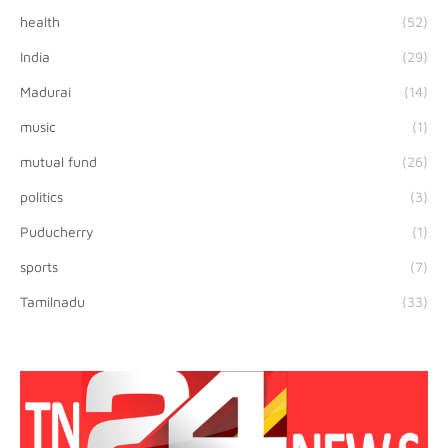
health
(52)
India
(29)
Madurai
(14)
music
(1)
mutual fund
(26)
politics
(3)
Puducherry
(1)
sports
(7)
Tamilnadu
(33)