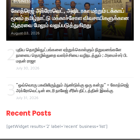
BUSINESS
கோத்ரெஜ் அக்ரோவெட், அஷிடாகா மற்றும் டக்காய்
மூலம் தமிழ்நாட்டு மக்காச்சோள விவசாயிகளுக்கான
ஆதரவை மேலும் வலுப்படுத்துகிறது
August 03, 2026
2
புதிய தொழில்நுட்பங்களை ஏற்றுக்கொள்ளும் நிறுவனங்களே
நாளைய தொழில்துறை வளர்ச்சியை வழிநடத்தும் ; அமைச்சர் பி.
மதன் ராஜா
July 30, 2026
3
"ஒவ்வொரு பசுவிலிருந்தும் ஆண்டுக்கு ஒரு கன்று" - கோத்ரெஜ்
அக்ரோவெட்டின் டைரி நாலேஜ் சீரிஸ் திட்டத்தின் இலக்கு
July 31, 2026
Recent Posts
[getWidget results='2' label='recent' business='list']