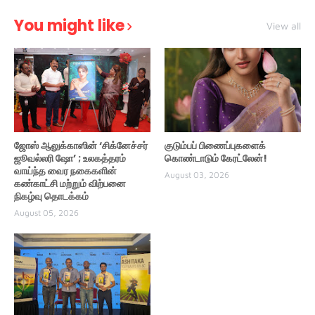
You might like
View all
ஜோஸ் ஆலுக்காஸின் ‘சிக்னேச்சர்
குடும்பப் பிணைப்புகளைக்
ஜூவல்லரி ஷோ’ ; உலகத்தரம்
கொண்டாடும் கேரட்லேன்!
வாய்ந்த வைர நகைகளின்
August 03, 2026
கண்காட்சி மற்றும் விற்பனை
நிகழ்வு தொடக்கம்
August 05, 2026