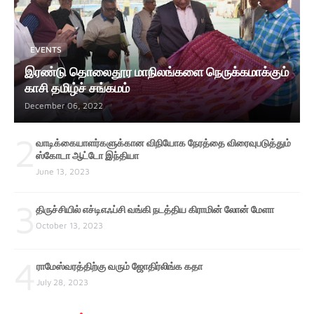
EVENTS
இரண்டு தொலைதூர மாநிலங்களை நெருக்கமாக்கும்
காசி தமிழ்ச் சங்கமம்
December 06, 2022
2
வாடிக்கையாளர்களுக்கான விநியோக நேரத்தை விரைவுபடுத்தும்
ஸ்கோடா ஆட்டோ இந்தியா
June 13, 2023
3
திருச்சியில் எச்டிஎஃப்சி வங்கி நடத்திய கிராமின் லோன் மேளா
October 13, 2023
4
ராமேஸ்வரத்திற்கு வரும் ஜோதிர்லிங்க கதா
July 28, 2023