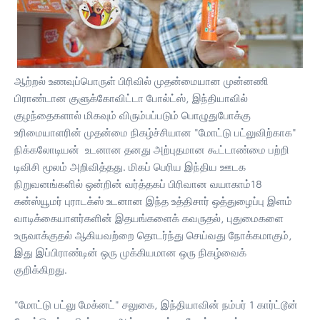
ஆற்றல் உணவுப்பொருள் பிரிவில் முதன்மையான முன்னணி
பிராண்டான குளுக்கோவிட்டா போல்ட்ஸ், இந்தியாவில்
குழந்தைகளால் மிகவும் விரும்பப்படும் பொழுதுபோக்கு
உரிமையாளரின் முதன்மை நிகழ்ச்சியான "மோட்டு பட்லுவிற்காக"
நிக்கலோடியன் உடனான தனது அற்புதமான கூட்டாண்மை பற்றி
டிவிசி மூலம் அறிவித்தது. மிகப் பெரிய இந்திய ஊடக
நிறுவனங்களில் ஒன்றின் வர்த்தகப் பிரிவான வயாகாம்18
கன்ஸ்யூமர் புராடக்ஸ் உடனான இந்த உத்திசார் ஒத்துழைப்பு இளம்
வாடிக்கையாளர்களின் இதயங்களைக் கவருதல், புதுமைகளை
உருவாக்குதல் ஆகியவற்றை தொடர்ந்து செய்வது நோக்கமாகும்,
இது இப்பிராண்டின் ஒரு முக்கியமான ஒரு நிகழ்வைக்
குறிக்கிறது.
"மோட்டு பட்லு மேக்னட்" சலுகை, இந்தியாவின் நம்பர் 1 கார்ட்டூன்