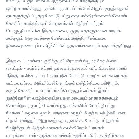
மோட்டு பட்லுவின் உலக ஆற்றலையும் வசீகரத்தையும்
ஒன்றிணைக்கிறது. ஒவ்வொரு போல்ட்ஸ் பேக்கிலும், குழந்தைகள்
தங்களுக்குப் பிடித்த மோட்டு பட்லு கதாபாத்திரங்களைக் கொண்ட
சேகரிப்பு காந்தத்தைப் பெறுவார்கள். ஆற்றல் மற்றும்
பொழுதுபோக்கின் இந்த கலவை, குழந்தைகளுக்கான ஸ்நாக்
உண்ணும் அனுபவத்தை மேன்மைப்படுத்தி, நீண்டகால
நினைவுகளையும் மகிழ்ச்சியின் தருணங்களையும் உருவாக்குகிறது.
இந்த கூட்டாண்மை குறித்து விப்ரோ கன்ஸ்யூமர் கேர் அண்ட்
லைட்டிங் - மார்க்கெட்டிங் துணைத் தலைவர் எஸ். பிரசன்னா ராய்
"இந்தியாவின் நம்பர் 1 கார்ட்டூன் 'மோட்டு பட்லு' உடனான எங்கள்
கூட்டமைப்பை அறிவிப்பதில் நாங்கள் மகிழ்ச்சியடைகிறோம்.
குளுக்கோவிட்டா போல்ட்ஸ் எப்பொழுதும் எங்கள் இளம்
நுகர்வோரின் வாழ்க்கையில் புதுமையையும் உற்சாகத்தையும்
கொண்டுவர முயற்சி செய்கிறது. எங்களின் 'மோட்டு பட்லு
மேக்னட்' சலுகை மூலம், சத்தான மற்றும் மிகுந்த மகிழ்ச்சியான
ஸ்நாக் உண்ணும் அனுபவத்தை உருவாக்க, மோட்டு பட்லுவின்
மேஜிக்குடன் ஆற்றல் உலகைக் கலக்கிறோம்.” எங்கள்
வாடிக்கையாளர்களுக்கான எங்கள் உறுதிப்பாடும், தரத்திற்கான