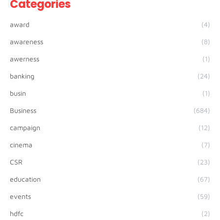
Categories
award
(4)
awareness
(8)
awerness
(1)
banking
(24)
busin
(1)
Business
(684)
campaign
(12)
cinema
(7)
CSR
(23)
education
(67)
events
(59)
hdfc
(2)