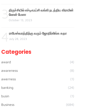
3
திருச்சியில் எச்டிஎஃப்சி வங்கி நடத்திய கிராமின்
லோன் மேளா
October 13, 2023
4
ராமேஸ்வரத்திற்கு வரும் ஜோதிர்லிங்க கதா
July 28, 2023
Categories
award
(4)
awareness
(8)
awerness
(1)
banking
(24)
busin
(1)
Business
(684)