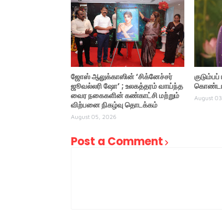
ஜோஸ் ஆலுக்காஸின் ‘சிக்னேச்சர்
குடும்பப
ஜூவல்லரி ஷோ’ ; உலகத்தரம் வாய்ந்த
கொண்டாட
வைர நகைகளின் கண்காட்சி மற்றும்
August 03
விற்பனை நிகழ்வு தொடக்கம்
August 05, 2026
Post a Comment