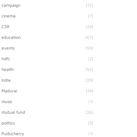
campaign
(12)
cinema
(7)
CSR
(23)
education
(67)
events
(59)
hdfc
(2)
health
(52)
India
(29)
Madurai
(14)
music
(1)
mutual fund
(26)
politics
(3)
Puducherry
(1)