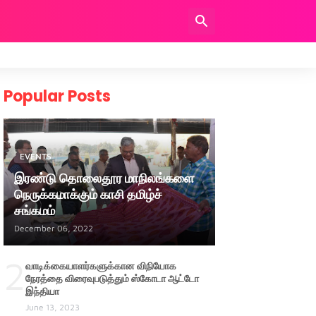
Popular Posts
EVENTS
இரண்டு தொலைதூர மாநிலங்களை
நெருக்கமாக்கும் காசி தமிழ்ச்
சங்கமம்
December 06, 2022
2
வாடிக்கையாளர்களுக்கான விநியோக
நேரத்தை விரைவுபடுத்தும் ஸ்கோடா ஆட்டோ
இந்தியா
June 13, 2023