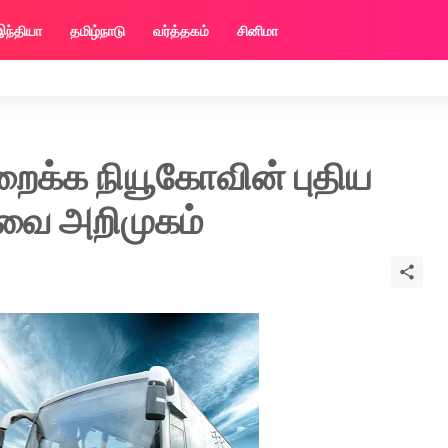
இந்தியா
தமிழ்நாடு
வர்த்தகம்
சினிமா
றைக்க நியூகோவின் புதிய
ேவை அறிமுகம்