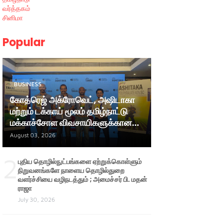
வர்த்தகம்
சினிமா
Popular
BUSINESS
கோத்ரெஜ் அக்ரோவெட், அஷிடாகா
மற்றும் டக்காய் மூலம் தமிழ்நாட்டு
மக்காச்சோள விவசாயிகளுக்கான
ஆதரவை மேலும் வலுப்படுத்துகிறது
August 03, 2026
2
புதிய தொழில்நுட்பங்களை ஏற்றுக்கொள்ளும்
நிறுவனங்களே நாளைய தொழில்துறை
வளர்ச்சியை வழிநடத்தும் ; அமைச்சர் பி. மதன்
ராஜா
July 30, 2026