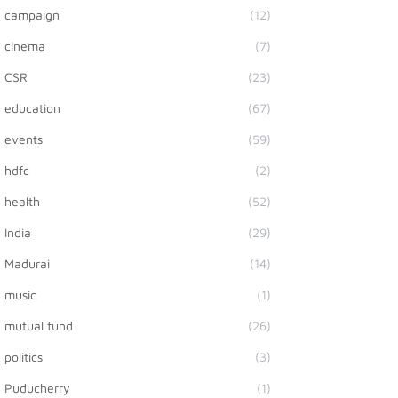
campaign
(12)
cinema
(7)
CSR
(23)
education
(67)
events
(59)
hdfc
(2)
health
(52)
India
(29)
Madurai
(14)
music
(1)
mutual fund
(26)
politics
(3)
Puducherry
(1)