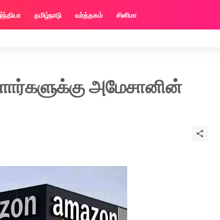
இந்தியா
தமிழ்நாடு
வர்த்தகம்
சினிமா
ளார்களுக்கு அமேசானின்