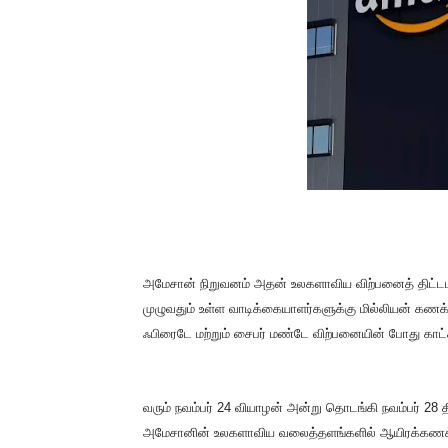
அமேசான் நிறுவனம் அதன் உலகளாவிய விற்பனைத் திட்டமான
முழுவதும் உள்ள வாடிக்கையாளர்களுக்கு மில்லியன் கணக
ஃபிரைடே மற்றும் சைபர் மண்டே விற்பனையின் போது காட்ச
வரும் நவம்பர் 24 வியாழன் அன்று தொடங்கி நவம்பர் 28 த
அமேசானின் உலகளாவிய வலைத்தளங்களில் ஆயிரக்கணக்கான