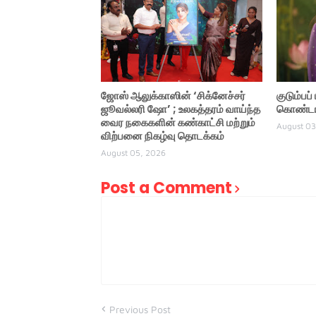
ஜோஸ் ஆலுக்காஸின் ‘சிக்னேச்சர்
குடும்பப
ஜூவல்லரி ஷோ’ ; உலகத்தரம் வாய்ந்த
கொண்டாட
வைர நகைகளின் கண்காட்சி மற்றும்
August 03
விற்பனை நிகழ்வு தொடக்கம்
August 05, 2026
Post a Comment
Previous Post