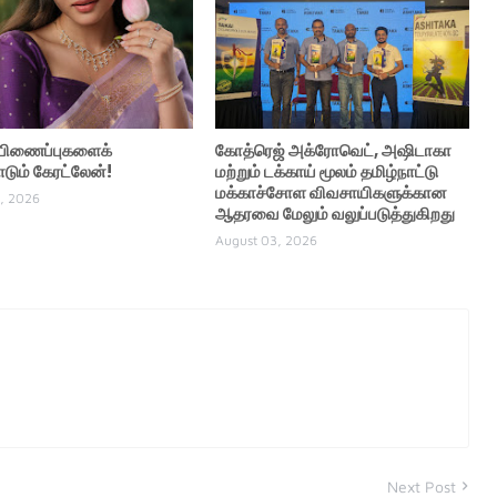
் பிணைப்புகளைக்
கோத்ரெஜ் அக்ரோவெட், அஷிடாகா
ும் கேரட்லேன்!
மற்றும் டக்காய் மூலம் தமிழ்நாட்டு
மக்காச்சோள விவசாயிகளுக்கான
, 2026
ஆதரவை மேலும் வலுப்படுத்துகிறது
August 03, 2026
Next Post