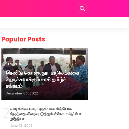
Popular Posts
EVENTS
இரண்டு தொலைதூர மாநிலங்களை
நெருக்கமாக்கும் காசி தமிழ்ச்
சங்கமம்
December 06, 2022
2
வாடிக்கையாளர்களுக்கான விநியோக
நேரத்தை விரைவுபடுத்தும் ஸ்கோடா ஆட்டோ
இந்தியா
June 13, 2023