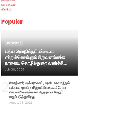
வர்த்தகம்
சினிமா
Popular
BUSINESS
புதிய தொழில்நுட்பங்களை
ஏற்றுக்கொள்ளும் நிறுவனங்களே
நாளைய தொழில்துறை வளர்ச்சியை
வழிநடத்தும் ; அமைச்சர் பி. மதன்
July 30, 2026
ராஜா
2
கோத்ரெஜ் அக்ரோவெட், அஷிடாகா மற்றும்
டக்காய் மூலம் தமிழ்நாட்டு மக்காச்சோள
விவசாயிகளுக்கான ஆதரவை மேலும்
வலுப்படுத்துகிறது
August 03, 2026