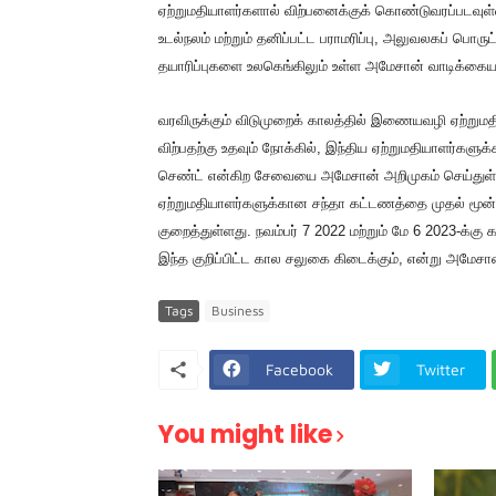
ஏற்றுமதியாளர்களால் விற்பனைக்குக் கொண்டுவரப்படவுள
உடல்நலம் மற்றும் தனிப்பட்ட பராமரிப்பு, அலுவலகப் பொர
தயாரிப்புகளை உலகெங்கிலும் உள்ள அமேசான் வாடிக்கையாளர
வரவிருக்கும் விடுமுறைக் காலத்தில் இணையவழி ஏற்றும
விற்பதற்கு உதவும் நோக்கில், இந்திய ஏற்றுமதியாளர்க
செண்ட் என்கிற சேவையை அமேசான் அறிமுகம் செய்துள்ளத
ஏற்றுமதியாளர்களுக்கான சந்தா கட்டணத்தை முதல் மூன்று
குறைத்துள்ளது. நவம்பர் 7 2022 மற்றும் மே 6 2023-க்கு 
இந்த குறிப்பிட்ட கால சலுகை கிடைக்கும், என்று அமேசான் 
Tags
Business
Facebook
Twitter
You might like