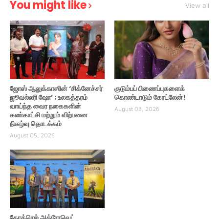
You might like
View all
ஜோஸ் ஆலுக்காஸின் ‘சிக்னேச்சர்
குடும்பப் பிணைப்புகளைக்
ஜூவல்லரி ஷோ’ ; உலகத்தரம்
கொண்டாடும் கேரட்லேன்!
வாய்ந்த வைர நகைகளின்
August 03, 2026
கண்காட்சி மற்றும் விற்பனை
நிகழ்வு தொடக்கம்
August 05, 2026
கோத்ரெஜ் அக்ரோவெட்,