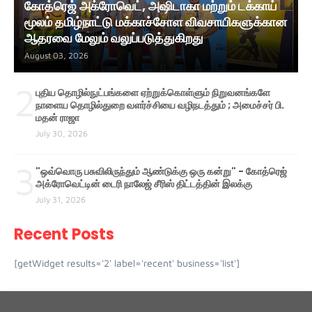
கோத்ரெஜ் அக்ரோவெட், அஷிடாகா மற்றும் டக்காய்
மூலம் தமிழ்நாட்டு மக்காச்சோள விவசாயிகளுக்கான
ஆதரவை மேலும் வலுப்படுத்துகிறது
August 03, 2026
2
புதிய தொழில்நுட்பங்களை ஏற்றுக்கொள்ளும் நிறுவனங்களே
நாளைய தொழில்துறை வளர்ச்சியை வழிநடத்தும் ; அமைச்சர் பி.
மதன் ராஜா
July 30, 2026
3
"ஒவ்வொரு பசுவிலிருந்தும் ஆண்டுக்கு ஒரு கன்று" - கோத்ரெஜ்
அக்ரோவெட்டின் டைரி நாலேஜ் சீரிஸ் திட்டத்தின் இலக்கு
July 31, 2026
Recent Posts
[getWidget results='2' label='recent' business='list']