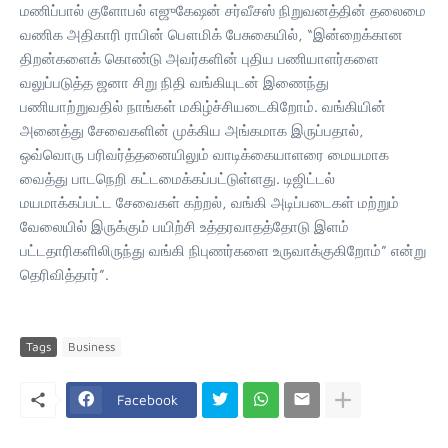
மணிப்பால் குளோபல் எஜுகேஷன் சர்வீசஸ் நிறுவனத்தின் தலைமை
வணிக அதிகாரி ராபின் பௌமிக் பேசுகையில், “இன்றைக்கான
திறன்களைக் கொண்டு அவர்களின் புதிய பணியாளர்களை
வலுப்படுத்த ஜனா சிறு நிதி வங்கியுடன் இணைந்து
பணியாற்றுவதில் நாங்கள் மகிழ்ச்சியடைகிறோம். வங்கியின்
அனைத்து சேவைகளின் முக்கிய அங்கமாக இருப்பதால்,
ஒவ்வொரு பரிவர்த்தனையிலும் வாடிக்கையாளரை மையமாக
வைத்து பாடநெறி கட்டமைக்கப்பட்டுள்ளது. டிஜிட்டல்
மயமாக்கப்பட்ட சேவைகள் கற்றல், வங்கி அடிப்படைகள் மற்றும்
வேலையில் இருக்கும் பயிற்சி உத்தரவாதத்தோடு இளம்
பட்டதாரிகளிலிருந்து வங்கி நிபுணர்களை உருவாக்குகிறோம்” என்று
தெரிவித்தார்”.
Tags
Business
Facebook