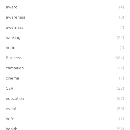
award
(4)
awareness
(8)
awerness
(1)
banking
(24)
busin
(1)
Business
(684)
campaign
(12)
cinema
(7)
CSR
(23)
education
(67)
events
(59)
hdfc
(2)
health
(52)