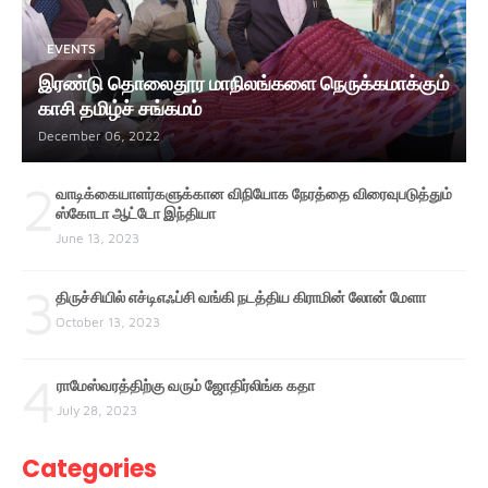
EVENTS
இரண்டு தொலைதூர மாநிலங்களை நெருக்கமாக்கும்
காசி தமிழ்ச் சங்கமம்
December 06, 2022
2
வாடிக்கையாளர்களுக்கான விநியோக நேரத்தை விரைவுபடுத்தும்
ஸ்கோடா ஆட்டோ இந்தியா
June 13, 2023
3
திருச்சியில் எச்டிஎஃப்சி வங்கி நடத்திய கிராமின் லோன் மேளா
October 13, 2023
4
ராமேஸ்வரத்திற்கு வரும் ஜோதிர்லிங்க கதா
July 28, 2023
Categories