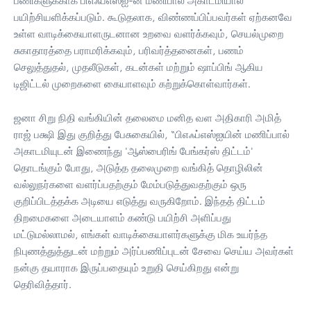
பணிகளுக்காக பிஎஃப்எஸ்ஐ-ன் மணிபால் அகாடமியால்
பயிற்சியளிக்கப்படும். கூடுதலாக, விண்ணப்பிப்பவர்கள் ஏற்கனவே
உள்ள வாடிக்கையாளருடனான உறவை வளர்க்கவும், செயல்முறை
சுகாதாரத்தை பராமரிக்கவும், பரிவர்த்தனைகள், பணம்
செலுத்துதல், முதலீடுகள், கடன்கள் மற்றும் ஷாப்பிங் ஆகிய
டிஜிட்டல் முறைகளை கையாளவும் கற்றுக்கொள்வார்கள்.
ஜனா சிறு நிதி வங்கியின் தலைமை மனித வள அதிகாரி அமித்
ராஜ் பக்ஷி இது குறித்து பேசுகையில், “பிஎஃப்எஸ்ஐயின் மணிப்பால்
அகாடமியுடன் இணைந்து 'ஆஸ்பைரிங் பேங்கர்ஸ் திட்டம்'
தொடங்கும் போது, அடுத்த தலைமுறை வங்கித் தொழிலின்
வல்லுநர்களை வளர்ப்பதற்கும் மேம்படுத்துவதற்கும் ஒரு
குறிப்பிடத்தக்க அடியை எடுத்து வருகிறோம். இந்தத் திட்டம்
திறமைகளை அடையாளம் கண்டு பயிற்சி அளிப்பது
மட்டுமல்லாமல், எங்கள் வாடிக்கையாளர்களுக்கு மிக உயர்ந்த
நிபுணத்துத்துடன் மற்றும் அர்ப்பணிப்புடன் சேவை செய்ய அவர்கள்
நன்கு தயாராக இருப்பதையும் உறுதி செய்கிறது என்று
தெரிவித்தார்.