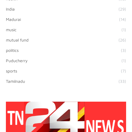
India
(29)
Madurai
(14)
music
(1)
mutual fund
(26)
politics
(3)
Puducherry
(1)
sports
(7)
Tamilnadu
(33)