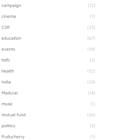
campaign
(12)
cinema
(7)
CSR
(23)
education
(67)
events
(59)
hdfc
(2)
health
(52)
India
(29)
Madurai
(14)
music
(1)
mutual fund
(26)
politics
(3)
Puducherry
(1)