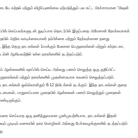
ையே கற்றல் மற்றும் விழிப்புணர்வை ஏற்படுத்தும் பல கட்ட பிரச்சாரமான “மிஷன்
ாப்பிங் செய்பவர்களுடன் துடிப்பாக தொடர்பில் இருப்பதை அமேசான் நோக்கமாகக்
யில் அதிக வாடிக்கையாளர் நம்பிக்கை மற்றும் தேர்வுக்கான தனது
ாக, இந்த தெரு நாடகங்கள் 1௦௦க்கும் மேலான பெருநகரங்கள் மற்றும் கர்நாடகா,
டெல்லி ஆகியவற்றில் உள்ள நகரங்களில் நடத்தப்படும்.
ும் ஆன்லைனில் ஷாப்பிங் செய்ய அல்லது பணம் செலுத்த ஒரு குறிப்பிட்ட
நகரங்கள் மற்றும் நகரங்களில் முதன்மையாக கவனம் செலுத்தப்படும்.
த நாடகங்கள் ஒவ்வொன்றும் 8-12 நிமிடங்கள் நடக்கும். இந்த நாடகங்கள் குறை
் கடமைகள், பாதுகாப்பான முறையில் ஆன்லைன் பணம் செலுத்தும் முறைகள்
்டிருக்கும்.
ரை செய்யாத ஒரு தனித்துவமான முன்முயற்சியாக, நாடகங்கள் இதன்
் முடியும் வகையில் நகர மொழிகள் அல்லது பேச்சுவழக்குகளில் நடத்தப்படும்
து.