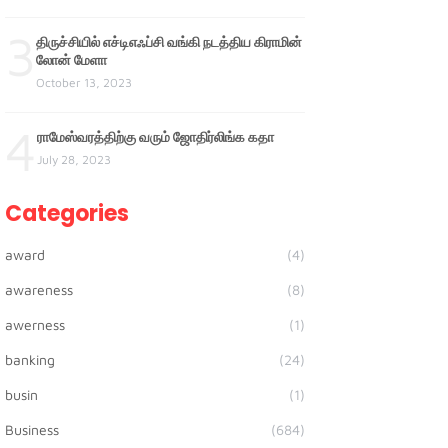
3
திருச்சியில் எச்டிஎஃப்சி வங்கி நடத்திய கிராமின்
லோன் மேளா
October 13, 2023
4
ராமேஸ்வரத்திற்கு வரும் ஜோதிர்லிங்க கதா
July 28, 2023
Categories
award
(4)
awareness
(8)
awerness
(1)
banking
(24)
busin
(1)
Business
(684)