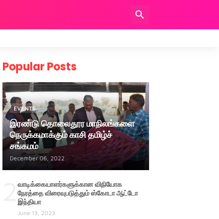
Popular Posts
EVENTS
இரண்டு தொலைதூர மாநிலங்களை
நெருக்கமாக்கும் காசி தமிழ்ச்
சங்கமம்
December 06, 2022
2
வாடிக்கையாளர்களுக்கான விநியோக
நேரத்தை விரைவுபடுத்தும் ஸ்கோடா ஆட்டோ
இந்தியா
June 13, 2023