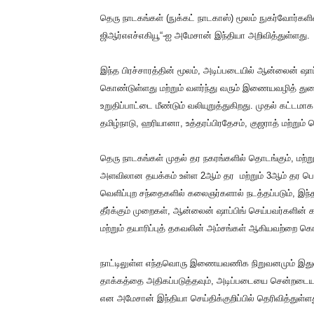
தெரு நாடகங்கள் (நுக்கட் நாடகாஸ்) மூலம் நுகர்வோர்களிட
ஜிஆர்எஎச்எகியூ“-ஐ அமேசான் இந்தியா அறிவித்துள்ளது.
இந்த பிரச்சாரத்தின் மூலம், அடிப்படையில் ஆன்லைன் ஷ
கொண்டுள்ளது மற்றும் வளர்ந்து வரும் இணையவழித் துறை
உறுதிப்பாட்டை மீண்டும் வலியுறுத்துகிறது. முதல் கட்டம
தமிழ்நாடு, ஹரியானா, உத்தரப்பிரதேசம், குஜராத் மற்றும் 
தெரு நாடகங்கள் முதல் தர நகரங்களில் தொடங்கும், மற்ற
அளவிலான தயக்கம் உள்ள 2ஆம் தர மற்றும் 3ஆம் தர பெரு
வெளிப்புற சந்தைகளில் கலைஞர்களால் நடத்தப்படும், இந்
தீர்க்கும் முறைகள், ஆன்லைன் ஷாப்பிங் செய்பவர்களின
மற்றும் தயாரிப்புத் தகவலின் அம்சங்கள் ஆகியவற்றை கொண
நாட்டிலுள்ள எந்தவொரு இணையவணிக நிறுவனமும் இதுவ
தாக்கத்தை அதிகப்படுத்தவும், அடிப்படையை சென்றடையவும
என அமேசான் இந்தியா செய்திக்குறிப்பில் தெரிவித்துள்ள