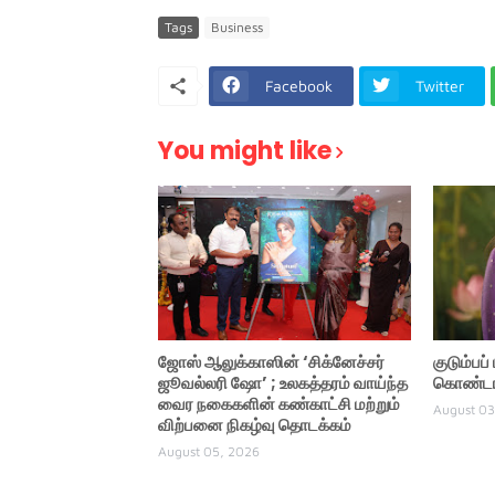
Tags
Business
Facebook
Twitter
You might like
ஜோஸ் ஆலுக்காஸின் ‘சிக்னேச்சர்
குடும்பப
ஜூவல்லரி ஷோ’ ; உலகத்தரம் வாய்ந்த
கொண்டாட
வைர நகைகளின் கண்காட்சி மற்றும்
August 03
விற்பனை நிகழ்வு தொடக்கம்
August 05, 2026