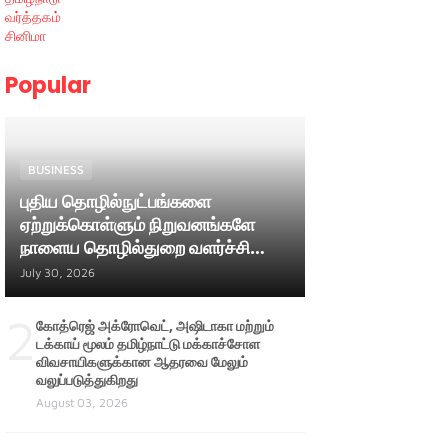
வர்த்தகம்
சினிமா
Popular
BUSINESS
புதிய தொழில்நுட்பங்களை
ஏற்றுக்கொள்ளும் நிறுவனங்களே
நாளைய தொழில்துறை வளர்ச்சியை
வழிநடத்தும் ; அமைச்சர் பி. மதன்
July 30, 2026
ராஜா
2
கோத்ரெஜ் அக்ரோவெட், அஷிடாகா மற்றும்
டக்காய் மூலம் தமிழ்நாட்டு மக்காச்சோள
விவசாயிகளுக்கான ஆதரவை மேலும்
வலுப்படுத்துகிறது
August 03, 2026