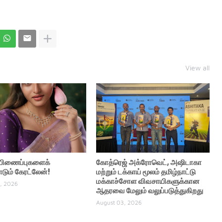
View all
் பிணைப்புகளைக்
கோத்ரெஜ் அக்ரோவெட், அஷிடாகா
ும் கேரட்லேன்!
மற்றும் டக்காய் மூலம் தமிழ்நாட்டு
மக்காச்சோள விவசாயிகளுக்கான
, 2026
ஆதரவை மேலும் வலுப்படுத்துகிறது
August 03, 2026