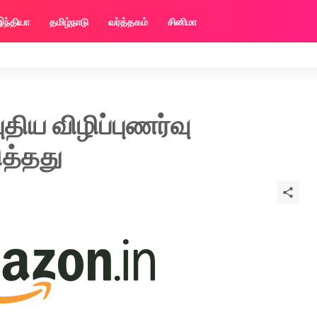
இந்தியா
தமிழ்நாடு
வர்த்தகம்
சினிமா
திய விழிப்புணர்வு
ித்தது