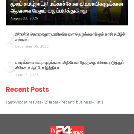
மூலம் தமிழ்நாட்டு மக்காச்சோள விவசாயிகளுக்கான
ஆதரவை மேலும் வலுப்படுத்துகிறது
August 03, 2026
2
இரண்டு தொலைதூர மாநிலங்களை நெருக்கமாக்கும் காசி தமிழ்ச்
சங்கமம்
December 06, 2022
3
வாடிக்கையாளர்களுக்கான விநியோக நேரத்தை விரைவுபடுத்தும்
ஸ்கோடா ஆட்டோ இந்தியா
June 13, 2023
Recent Posts
[getWidget results='2' label='recent' business='list']