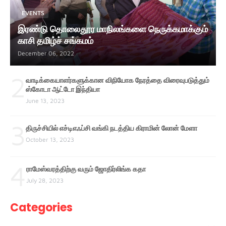
EVENTS
இரண்டு தொலைதூர மாநிலங்களை நெருக்கமாக்கும்
காசி தமிழ்ச் சங்கமம்
December 06, 2022
2
வாடிக்கையாளர்களுக்கான விநியோக நேரத்தை விரைவுபடுத்தும்
ஸ்கோடா ஆட்டோ இந்தியா
June 13, 2023
3
திருச்சியில் எச்டிஎஃப்சி வங்கி நடத்திய கிராமின் லோன் மேளா
October 13, 2023
4
ராமேஸ்வரத்திற்கு வரும் ஜோதிர்லிங்க கதா
July 28, 2023
Categories