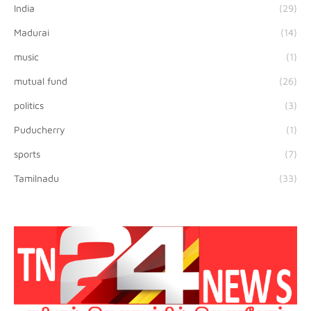
India
(29)
Madurai
(14)
music
(1)
mutual fund
(26)
politics
(3)
Puducherry
(1)
sports
(7)
Tamilnadu
(33)