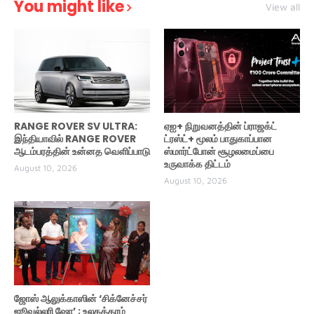
You might like
View all
RANGE ROVER SV ULTRA:
ஏஐ+ நிறுவனத்தின் ப்ராஜக்ட்
இந்தியாவில் RANGE ROVER
ட்ரஸ்ட்+ மூலம் பாதுகாப்பான
ஆடம்பரத்தின் உன்னத வெளிப்பாடு
ஸ்மார்ட்போன் சூழலமைப்பை
உருவாக்க திட்டம்
August 10, 2026
August 10, 2026
ஜோஸ் ஆலுக்காஸின் ‘சிக்னேச்சர்
ஜூவல்லரி ஷோ’ ; உலகத்தரம்