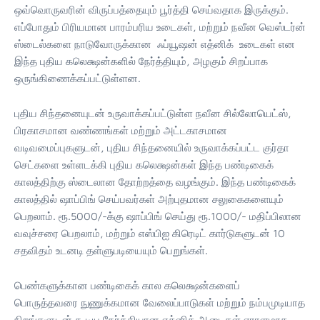
ஒவ்வொருவரின் விருப்பத்தையும் பூர்த்தி செய்வதாக இருக்கும்.
எப்போதும் பிரியமான பாரம்பரிய உடைகள், மற்றும் நவீன வெஸ்டர்ன்
ஸ்டைல்களை நாடுவோருக்கான ஃப்யூஷன் எத்னிக் உடைகள் என
இந்த புதிய கலெக்ஷன்களில் நேர்த்தியும், அழகும் சிறப்பாக
ஒருங்கிணைக்கப்பட்டுள்ளன.
புதிய சிந்தனையுடன் உருவாக்கப்பட்டுள்ள நவீன சில்லோயெட்ஸ்,
பிரகாசமான வண்ணங்கள் மற்றும் அட்டகாசமான
வடிவமைப்புகளுடன், புதிய சிந்தனையில் உருவாக்கப்பட்ட குர்தா
செட்களை உள்ளடக்கி புதிய கலெக்ஷன்கள் இந்த பண்டிகைக்
காலத்திற்கு ஸ்டைலான தோற்றத்தை வழங்கும். இந்த பண்டிகைக்
காலத்தில் ஷாப்பிங் செய்பவர்கள் அற்புதமான சலுகைகளையும்
பெறலாம். ரூ.5000/-க்கு ஷாப்பிங் செய்து ரூ.1000/- மதிப்பிலான
வவுச்சரை பெறலாம், மற்றும் எஸ்பிஐ கிரெடிட் கார்டுகளுடன் 10
சதவிதம் உடனடி தள்ளுபடியையும் பெறுங்கள்.
பெண்களுக்கான பண்டிகைக் கால கலெக்ஷன்களைப்
பொருத்தவரை நுணுக்கமான வேலைப்பாடுகள் மற்றும் நம்பமுடியாத
நிறங்களுடன் கூடிய நேர்த்தியான எத்னிக் ஆடைகள் ஏராளமாக