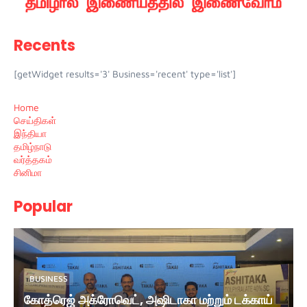
Recents
[getWidget results='3' Business='recent' type='list']
Home
செய்திகள்
இந்தியா
தமிழ்நாடு
வர்த்தகம்
சினிமா
Popular
BUSINESS
கோத்ரெஜ் அக்ரோவெட், அஷிடாகா மற்றும் டக்காய்