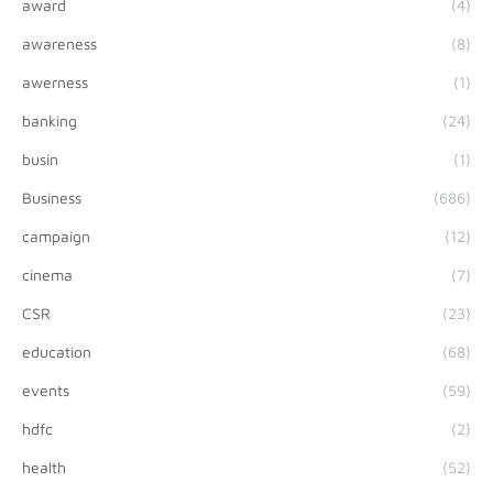
award
(4)
awareness
(8)
awerness
(1)
banking
(24)
busin
(1)
Business
(686)
campaign
(12)
cinema
(7)
CSR
(23)
education
(68)
events
(59)
hdfc
(2)
health
(52)