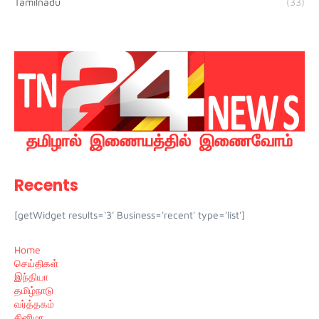
Tamilnadu
(33)
Recents
[getWidget results='3' Business='recent' type='list']
Home
செய்திகள்
இந்தியா
தமிழ்நாடு
வர்த்தகம்
சினிமா