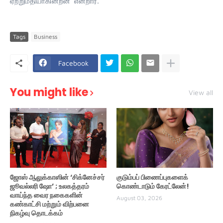
ஏற்றுமதியாகின்றன’ என்றார்.
Tags
Business
Facebook
You might like
View all
ஜோஸ் ஆலுக்காஸின் ‘சிக்னேச்சர்
குடும்பப் பிணைப்புகளைக்
ஜூவல்லரி ஷோ’ ; உலகத்தரம்
கொண்டாடும் கேரட்லேன்!
வாய்ந்த வைர நகைகளின்
August 03, 2026
கண்காட்சி மற்றும் விற்பனை
நிகழ்வு தொடக்கம்