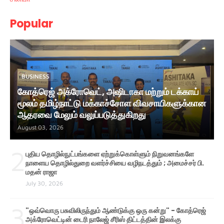
Popular
BUSINESS
கோத்ரெஜ் அக்ரோவெட், அஷிடாகா மற்றும் டக்காய்
மூலம் தமிழ்நாட்டு மக்காச்சோள விவசாயிகளுக்கான
ஆதரவை மேலும் வலுப்படுத்துகிறது
August 03, 2026
2
புதிய தொழில்நுட்பங்களை ஏற்றுக்கொள்ளும் நிறுவனங்களே
நாளைய தொழில்துறை வளர்ச்சியை வழிநடத்தும் ; அமைச்சர் பி.
மதன் ராஜா
July 30, 2026
3
"ஒவ்வொரு பசுவிலிருந்தும் ஆண்டுக்கு ஒரு கன்று" - கோத்ரெஜ்
அக்ரோவெட்டின் டைரி நாலேஜ் சீரிஸ் திட்டத்தின் இலக்கு