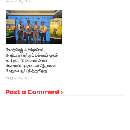
August 05, 2026
கோத்ரெஜ் அக்ரோவெட்,
அஷிடாகா மற்றும் டக்காய் மூலம்
தமிழ்நாட்டு மக்காச்சோள
விவசாயிகளுக்கான ஆதரவை
மேலும் வலுப்படுத்துகிறது
August 03, 2026
Post a Comment