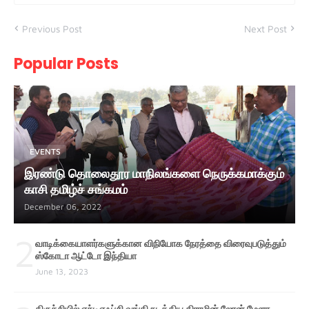
Previous Post
Next Post
Popular Posts
EVENTS
இரண்டு தொலைதூர மாநிலங்களை நெருக்கமாக்கும்
காசி தமிழ்ச் சங்கமம்
December 06, 2022
2
வாடிக்கையாளர்களுக்கான விநியோக நேரத்தை விரைவுபடுத்தும்
ஸ்கோடா ஆட்டோ இந்தியா
June 13, 2023
திருச்சியில் எச்டிஎஃப்சி வங்கி நடத்திய கிராமின் லோன் மேளா