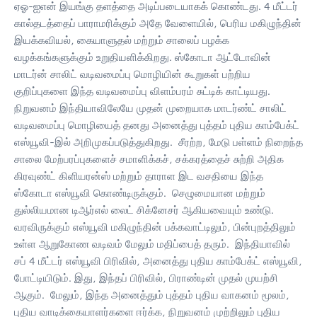
ஏஓ-ஐஎன் இயங்கு தளத்தை அடிப்படையாகக் கொண்டது. 4 மீட்டர்
கால்தடத்தைப் பாராமரிக்கும் அதே வேளையில், பெரிய மகிழுந்தின்
இயக்கவியல், கையாளுதல் மற்றும் சாலைப் பழக்க
வழக்கங்களுக்கும் உறுதியளிக்கிறது. ஸ்கோடா ஆட்டோவின்
மாடர்ன் சாலிட் வடிவமைப்பு மொழியின் கூறுகள் பற்றிய
குறிப்புகளை இந்த வடிவமைப்பு விளம்பரம் சுட்டிக் காட்டியது.
நிறுவனம் இந்தியாவிலேயே முதன் முறையாக மாடர்ண்ட் சாலிட்
வடிவமைப்பு மொழியைத் தனது அனைத்து புத்தம் புதிய காம்பேக்ட்
எஸ்யூவி-இல் அறிமுகப்படுத்துகிறது. சீரற்ற, மேடு பள்ளம் நிறைந்த
சாலை மேற்பரப்புகளைச் சமாளிக்கச், சக்கரத்தைச் சுற்றி அதிக
கிரவுண்ட் கிளியரன்ஸ் மற்றும் தாராள இட வசதியை இந்த
ஸ்கோடா எஸ்யூவி கொண்டிருக்கும். செழுமையான மற்றும்
துல்லியமான டிஆர்எல் லைட் சிக்னேசர் ஆகியவையும் உண்டு.
வரவிருக்கும் எஸ்யூவி மகிழுந்தின் பக்கவாட்டிலும், பின்புறத்திலும்
உள்ள ஆறுகோண வடிவம் மேலும் மதிப்பைத் தரும். இந்தியாவில்
சப் 4 மீட்டர் எஸ்யூவி பிரிவில், அனைத்து புதிய காம்பேக்ட் எஸ்யூவி,
போட்டியிடும். இது, இந்தப் பிரிவில், பிராண்டின் முதல் முயற்சி
ஆகும். மேலும், இந்த அனைத்தும் புத்தம் புதிய வாகனம் மூலம்,
புதிய வாடிக்கையாளர்களை ஈர்க்க, நிறுவனம் முற்றிலும் புதிய