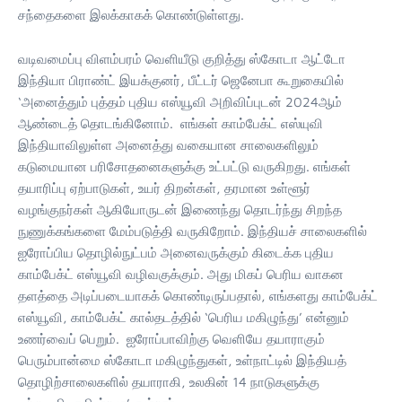
சந்தைகளை இலக்காகக் கொண்டுள்ளது.
வடிவமைப்பு விளம்பரம் வெளியீடு குறித்து ஸ்கோடா ஆட்டோ
இந்தியா பிராண்ட் இயக்குனர், பீட்டர் ஜெனேபா கூறுகையில்
‘அனைத்தும் புத்தம் புதிய எஸ்யூவி அறிவிப்புடன் 2024ஆம்
ஆண்டைத் தொடங்கினோம். எங்கள் காம்பேக்ட் எஸ்யுவி
இந்தியாவிலுள்ள அனைத்து வகையான சாலைகளிலும்
கடுமையான பரிசோதனைகளுக்கு உட்பட்டு வருகிறது. எங்கள்
தயாரிப்பு ஏற்பாடுகள், உயர் திறன்கள், தரமான உள்ளூர்
வழங்குநர்கள் ஆகியோருடன் இணைந்து தொடர்ந்து சிறந்த
நுணுக்கங்களை மேம்படுத்தி வருகிறோம். இந்தியச் சாலைகளில்
ஐரோப்பிய தொழில்நுட்பம் அனைவருக்கும் கிடைக்க புதிய
காம்பேக்ட் எஸ்யூவி வழிவகுக்கும். அது மிகப் பெரிய வாகன
தளத்தை அடிப்படையாகக் கொண்டிருப்பதால், எங்களது காம்பேக்ட்
எஸ்யூவி, காம்பேக்ட் கால்தடத்தில் ‘பெரிய மகிழுந்து’ என்னும்
உணர்வைப் பெறும். ஐரோப்பாவிற்கு வெளியே தயாராகும்
பெரும்பான்மை ஸ்கோடா மகிழுந்துகள், உள்நாட்டில் இந்தியத்
தொழிற்சாலைகளில் தயாராகி, உலகின் 14 நாடுகளுக்கு