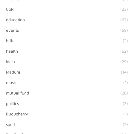
CSR
(23)
education
(67)
events
(59)
hdfc
(2)
health
(52)
India
(29)
Madurai
(14)
music
(1)
mutual fund
(26)
politics
(3)
Puducherry
(1)
sports
(7)