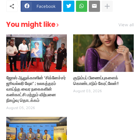
Facebook
You might like
View all
ஜோஸ் ஆலுக்காஸின் ‘சிக்னேச்சர்
குடும்பப் பிணைப்புகளைக்
ஜூவல்லரி ஷோ’ ; உலகத்தரம்
கொண்டாடும் கேரட்லேன்!
வாய்ந்த வைர நகைகளின்
August 03, 2026
கண்காட்சி மற்றும் விற்பனை
நிகழ்வு தொடக்கம்
August 05, 2026