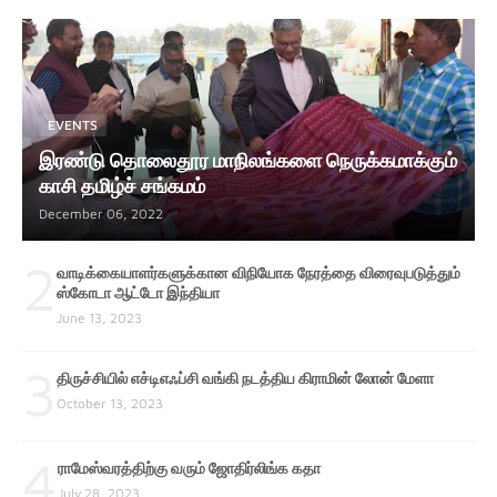
EVENTS
இரண்டு தொலைதூர மாநிலங்களை நெருக்கமாக்கும்
காசி தமிழ்ச் சங்கமம்
December 06, 2022
2
வாடிக்கையாளர்களுக்கான விநியோக நேரத்தை விரைவுபடுத்தும்
ஸ்கோடா ஆட்டோ இந்தியா
June 13, 2023
3
திருச்சியில் எச்டிஎஃப்சி வங்கி நடத்திய கிராமின் லோன் மேளா
October 13, 2023
4
ராமேஸ்வரத்திற்கு வரும் ஜோதிர்லிங்க கதா
July 28, 2023