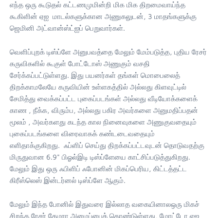
எந்த ஒரு கூடுதல் கட்டணமுமின்றி மிக மிக திறமைவாய்ந்த
கூகிளின் ஏஐ மாடல்களுக்கான அணுகலுடன், 3 மாதங்களுக்கு
ஜெமினி அட்வான்ஸ்ட்ஐப் பெறுவார்கள்.
வெளிப்புறக் டிஸ்ப்ளே அனுபவத்தை மேலும் மேம்படுத்த, புதிய ரேசர்
கருவிகளில் கூகுள் போட்டோஸ் அணுகும் வசதி
சேர்க்கப்பட்டுள்ளது. இது பயனர்கள் தங்கள் மொபைலைத்
திறக்காமலேயே கருவியின் உள்ளகத்தில் அல்லது கிளவுட்டில்
சேமித்து வைக்கப்பட்ட புகைப்படங்கள் அல்லது வீடியோக்களைக்
காண , நீக்க, விரும்ப, அல்லது பகிர அவர்களை அனுமதிப்பதன்
மூலம் , அவர்களது கடந்த கால நினைவுகளை அணுகுவதையும்
புகைப்படங்களை விரைவாகக் கண்டடைவதையும்
எளிதாக்குகிறது. ஃப்ளிப் செய்து திறக்கப்பட்டவுடன் தொடுவதற்கு
மிருதுவான 6.9" பிஓல்இடி டிஸ்ப்ளேயை காட்சிப்படுத்துகிறது.
மேலும் இது ஒரு ஃபிளிப் ஃபோனின் மிகப்பெரிய, கிட்டத்தட்ட
கிரீஸ்லெஸ் இன்டர்னல் டிஸ்ப்ளே ஆகும்.
மேலும் இந்த போனில் இதுவரை இல்லாத வகையினாலஒரு மிகச்
சிறந்த ரேசர் கேமரா அமைப்பைக் கொண்டுள்ளது, மோட்டோ ஏஐ