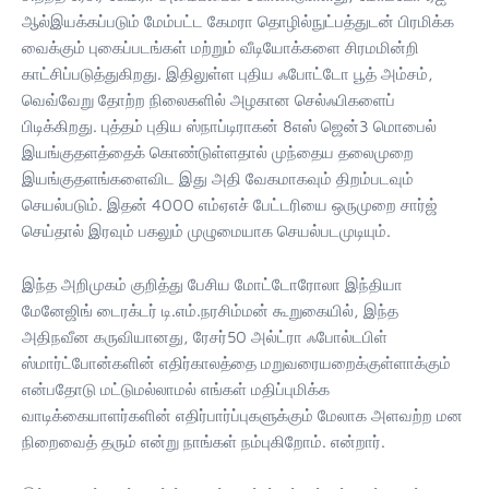
ஆல்இயக்கப்படும் மேம்பட்ட கேமரா தொழில்நுட்பத்துடன் பிரமிக்க
வைக்கும் புகைப்படங்கள் மற்றும் வீடியோக்களை சிரமமின்றி
காட்சிப்படுத்துகிறது. இதிலுள்ள புதிய ஃபோட்டோ பூத் அம்சம்,
வெவ்வேறு தோற்ற நிலைகளில் அழகான செல்ஃபிகளைப்
பிடிக்கிறது. புத்தம் புதிய ஸ்நாப்டிராகன் 8எஸ் ஜென்3 மொபைல்
இயங்குதளத்தைக் கொண்டுள்ளதால் முந்தைய தலைமுறை
இயங்குதளங்களைவிட இது அதி வேகமாகவும் திறம்படவும்
செயல்படும். இதன் 4000 எம்ஏஎச் பேட்டரியை ஒருமுறை சார்ஜ்
செய்தால் இரவும் பகலும் முழுமையாக செயல்படமுடியும்.
இந்த அறிமுகம் குறித்து பேசிய மோட்டோரோலா இந்தியா
மேனேஜிங் டைரக்டர் டி.எம்.நரசிம்மன் கூறுகையில், இந்த
அதிநவீன கருவியானது, ரேசர்50 அல்ட்ரா ஃபோல்டபிள்
ஸ்மார்ட்போன்களின் எதிர்காலத்தை மறுவரையறைக்குள்ளாக்கும்
என்பதோடு மட்டுமல்லாமல் எங்கள் மதிப்புமிக்க
வாடிக்கையாளர்களின் எதிர்பார்ப்புகளுக்கும் மேலாக அளவற்ற மன
நிறைவைத் தரும் என்று நாங்கள் நம்புகிறோம். என்றார்.