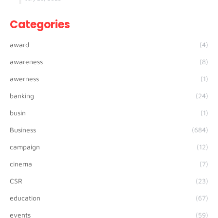
Categories
award
(4)
awareness
(8)
awerness
(1)
banking
(24)
busin
(1)
Business
(684)
campaign
(12)
cinema
(7)
CSR
(23)
education
(67)
events
(59)