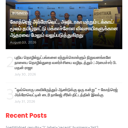
BUSINESS
கோத்ரெஜ் அக்ரோவெட், அஷிடாகா மற்றும் டக்காய்
மூலம் தமிழ்நாட்டு மக்காச்சோள விவசாயிகளுக்கான
ஆதரவை மேலும் வலுப்படுத்துகிறது
August 03, 2026
2
புதிய தொழில்நுட்பங்களை ஏற்றுக்கொள்ளும் நிறுவனங்களே
நாளைய தொழில்துறை வளர்ச்சியை வழிநடத்தும் ; அமைச்சர் பி.
மதன் ராஜா
July 30, 2026
3
"ஒவ்வொரு பசுவிலிருந்தும் ஆண்டுக்கு ஒரு கன்று" - கோத்ரெஜ்
அக்ரோவெட்டின் டைரி நாலேஜ் சீரிஸ் திட்டத்தின் இலக்கு
July 31, 2026
Recent Posts
[getWidget results='2' label='recent' business='list']