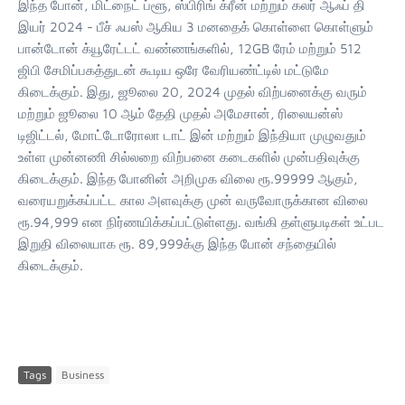
இந்த போன், மிட்நைட் ப்ளூ, ஸ்பிரிங் க்ரீன் மற்றும் கலர் ஆஃப் தி
இயர் 2024 - பீச் ஃபஸ் ஆகிய 3 மனதைக் கொள்ளை கொள்ளும்
பான்டோன் க்யூரேட்டட் வண்ணங்களில், 12GB ரேம் மற்றும் 512
ஜிபி சேமிப்பகத்துடன் கூடிய ஒரே வேரியண்ட்டில் மட்டுமே
கிடைக்கும். இது, ஜூலை 20, 2024 முதல் விற்பனைக்கு வரும்
மற்றும் ஜூலை 10 ஆம் தேதி முதல் அமேசான், ரிலையன்ஸ்
டிஜிட்டல், மோட்டோரோலா டாட் இன் மற்றும் இந்தியா முழுவதும்
உள்ள முன்னணி சில்லறை விற்பனை கடைகளில் முன்பதிவுக்கு
கிடைக்கும். இந்த போனின் அறிமுக விலை ரூ.99999 ஆகும்,
வரையறுக்கப்பட்ட கால அளவுக்கு முன் வருவோருக்கான விலை
ரூ.94,999 என நிர்ணயிக்கப்பட்டுள்ளது. வங்கி தள்ளுபடிகள் உட்பட
இறுதி விலையாக ரூ. 89,999க்கு இந்த போன் சந்தையில்
கிடைக்கும்.
Tags
Business