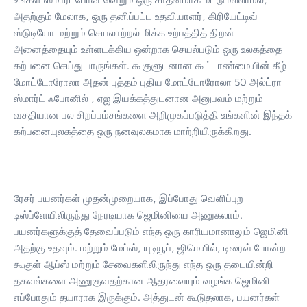
அதற்கும் மேலாக, ஒரு தனிப்பட்ட உதவியாளர், கிரியேட்டிவ்
ஸ்டுடியோ மற்றும் செயலாற்றல் மிக்க உற்பத்தித் திறன்
அனைத்தையும் உள்ளடக்கிய ஒன்றாக செயல்படும் ஒரு உலகத்தை
கற்பனை செய்து பாருங்கள். கூகுளுடனான கூட்டாண்மையின் கீழ்
மோட்டோரோலா அதன் புத்தம் புதிய மோட்டோரோலா 50 அல்ட்ரா
ஸ்மார்ட் ஃபோனில் , ஏஐ இயக்கத்துடனான அனுபவம் மற்றும்
வசதியான பல சிறப்பம்சங்களை அறிமுகப்படுத்தி உங்களின் இந்தக்
கற்பனையுலகத்தை ஒரு நனவுலகமாக மாற்றியிருக்கிறது.
ரேசர் பயனர்கள் முதன்முறையாக, இப்போது வெளிப்புற
டிஸ்ப்ளேயிலிருந்து நேரடியாக ஜெமினியை அணுகலாம்.
பயனர்களுக்குத் தேவைப்படும் எந்த ஒரு காரியமானாலும் ஜெமினி
அதற்கு உதவும். மற்றும் மேப்ஸ், யுடியூப், ஜிமெயில், டிரைவ் போன்ற
கூகுள் ஆப்ஸ் மற்றும் சேவைகளிலிருந்து எந்த ஒரு தடையின்றி
தகவல்களை அணுகுவதற்கான ஆதரவையும் வழங்க ஜெமினி
எப்போதும் தயாராக இருக்கும். அத்துடன் கூடுதலாக, பயனர்கள்