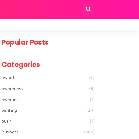
Popular Posts
Categories
award
(4)
awareness
(8)
awerness
(1)
banking
(24)
busin
(1)
Business
(684)