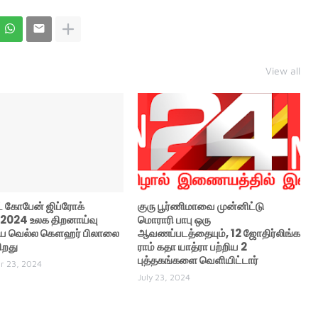
View all
் கோபேன் ஜிப்ரோக்
குரு பூர்ணிமாவை முன்னிட்டு
 2024 உலக திறனாய்வு
மொராரி பாபு ஒரு
யை வெல்ல கௌஹர் பிலாலை
ஆவணப்படத்தையும், 12 ஜோதிர்லிங்க
ிறது
ராம் கதா யாத்ரா பற்றிய 2
புத்தகங்களை வெளியிட்டார்
r 23, 2024
July 23, 2024