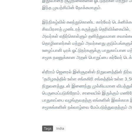
இதுபோன்ற சூழ்நிலைகளில் ஓட்டுநர்கள் மற்றும் அ
இந்த முயற்சியின் நோக்கமாகும்.
இந்நிகழ்வில் கலந்துகொண்ட கார்வேர் டெக்னிக்க
சிவபிரசாத் முண்டரத் கருத்துத் தெரிவிக்கையில், 
அவர்கள் எதிர்கொள்ளும் தனித்துவமான சவால்களை
தொழிலாளர்கள் மற்றும் அவர்களது குடும்பங்களு
உழைப்பாளி டிரக் ஓட்டுநர்களுக்கு பாதுகாப்பா
சமூக நலனுக்கான அதன் பொறுப்பை கர்வேர் டெக்னி
ஸ்ரீராம் ஜெனரல் இன்சூரன்ஸ் நிறுவனத்தின் நிர்
"தமிழகத்தில் உள்ள சங்ககிரி சங்கத்தில் உள்ள 3,5
நிறுவனத்துடன் இணைந்து முக்கியமான விபத்துக் கா
பெருமைப்படுகிறோம். சாலையில் இருக்கும் மணிந
பாதுகாப்பை வழங்குவதற்கு எங்களின் இலக்காக இர
சமூகங்களின் நல்வாழ்வை மேம்படுத்துவதற்கும் அர்
Tags
India