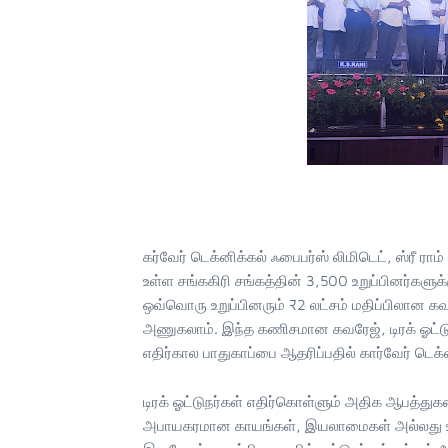
கர்வேர் டெக்னிக்கல் ஃபைபர்ஸ் லிமிடெட், ஸ்ரீ ர
உள்ள சங்ககிரி சங்கத்தின் 3,500 உறுப்பினர்களுக்
ஒவ்வொரு உறுப்பினரும் ₹2 லட்சம் மதிப்பிலான க
அணுகலாம். இந்த கணிசமான கவரேஜ், டிரக் ஓட்டுநர
எதிர்கால பாதுகாப்பை ஆதரிப்பதில் கார்வேர் டெக்ன
டிரக் ஓட்டுநர்கள் எதிர்கொள்ளும் அதிக ஆபத்துக
அபாயகரமான காயங்கள், இயலாமைகள் அல்லது உயிரி