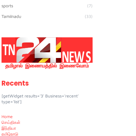
sports
(7)
Tamilnadu
(33)
Recents
[getWidget results='3' Business='recent'
type='list']
Home
செய்திகள்
இந்தியா
தமிழ்நாடு