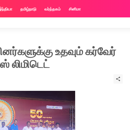
இந்தியா
தமிழ்நாடு
வர்த்தகம்
சினிமா
பினர்களுக்கு உதவும் கர்வேர்
ஸ் லிமிடெட்