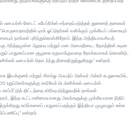
வர்களது குடும்பங்களுக்கு ஏற்படும் நிதிச் சுமையைக் குறைப்பதே
ல் ஃபைபர்ஸ் கோடட் ஃபேப்ரிக்ஸ் சந்தைப்படுத்தல் துணைத் தலைவர்
"பொருளாதாரத்தில் டிரக் ஓட்டுநர்கள் வகிக்கும் முக்கியப் பங்கையும்
யும் நாங்கள் புரிந்துகொள்கிறோம். இந்த அத்தியாவசியத்
க்கு அர்த்தமுள்ள ஆதரவு மற்றும் மன அமைதியை, தேசத்தின் கடின
ன மற்றும் பாதுகாப்பான சூழலை உருவாக்குவதை நோக்கமாகக் கொண்டு,
க்கல் ஃபைபர்ஸ் தொடர்ந்து நிலைநிறுத்துகிறது” என்றார்.
வாக இயக்குனர் மற்றும் சிஎம்ஓ அஃபத்ப் அன்வர் அல்வி கூறுகையில்,
00 உறுப்பினர்களுக்கு கார்வேர் டெக்னிக்கல் ஃபைபர்ஸ்
ப்பீட்டுத் திட்டத்தை விரிவுபடுத்துவதில் நாங்கள்
ேரம், இந்த கூட்டாண்மையானது அவர்களுக்கு முக்கியமான நிதிப்
ுக்கிறது உயிர்களைப் பாதுகாப்பதற்கும் இந்தியா முழுவதும் உள்ள
ப்பணிப்பு” என்றார்.