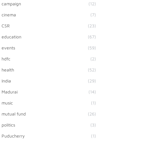
campaign
(12)
cinema
(7)
CSR
(23)
education
(67)
events
(59)
hdfc
(2)
health
(52)
India
(29)
Madurai
(14)
music
(1)
mutual fund
(26)
politics
(3)
Puducherry
(1)