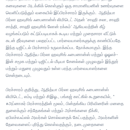
கனவுகளை அடக்கிக் கொள்ளும் ஒரு சாமானியனின் உணர்வுகளை
வெளிப்படுத்தும் வகையில் இப்பிரச்சாரம் இருக்கும். ஆதித்யா
பிர்லா ஹவுசிங் ஃபைனான்ஸ் லிமிடெட் அதன் 'சாஹி சலா, சாஹி
சாத்தி, சாஹி ஹவுசிங் லோன் ரக்கம்' ஆகியவற்றின் கீழ்
வழங்கப்படும் கட்டுப்படியாகக் கூடிய மற்றும் முறைசாரா வீட்டுக்
கடன் தீர்வுகளை பலதரப்பட்ட பார்வையாளர்களுக்கு காண்பிப்பதே
இந்த டிஜிட்டல் பிரச்சாரம் உருவாக்கப்பட நோக்கமாகும். இந்த
பிரச்சாரம் ஆதித்ய பிர்லா ஹவுசிங் ஃபைனான்ஸ் மற்றும் ஓஓஎச்-
இன் சமூக மற்றும் டிஜிட்டல் மீடியா சேனல்கள் முழுவதும் இந்தூர்
மற்றும் மதுரை முழுவதும் உள்ள பரந்த பார்வையாளர்களை
சென்றடையும்.
பிரச்சாரம் குறித்து, ஆதித்யா பிர்லா ஹவுசிங் ஃபைனான்ஸ்
லிமிடெட், எம்டி மற்றும் சிஇஓ., பங்கஜ் காட்கில் கூறுகையில், “
#அப்னாகர் பிரச்சாரத்தின் மூலம், பின்தங்கிய பிரிவினரின் மனதை
துளைக்கும் சந்தேகங்கள் மற்றும் அச்சங்களை நீக்கி,
ஏபிஎச்எஃப்எல் அவர்கள் சொல்வதைக் கேட்பதற்கும், அவர்களின்
தேவைகளைப் புரிந்து கொள்வதற்கும், நடைமுறைகளை