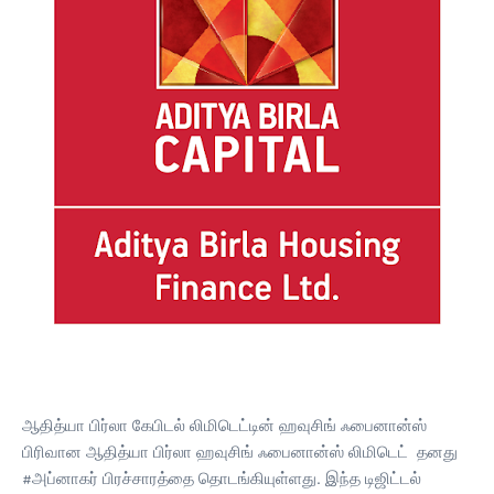
ஆதித்யா பிர்லா கேபிடல் லிமிடெட்டின் ஹவுசிங் ஃபைனான்ஸ்
பிரிவான ஆதித்யா பிர்லா ஹவுசிங் ஃபைனான்ஸ் லிமிடெட் தனது
#அப்னாகர் பிரச்சாரத்தை தொடங்கியுள்ளது. இந்த டிஜிட்டல்