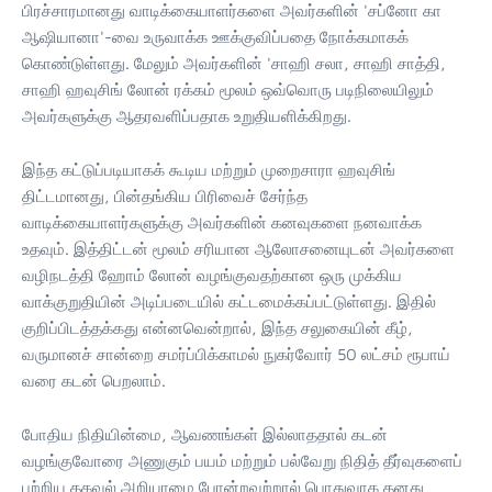
பிரச்சாரமானது வாடிக்கையாளர்களை அவர்களின் 'சப்னோ கா
ஆஷியானா'-வை உருவாக்க ஊக்குவிப்பதை நோக்கமாகக்
கொண்டுள்ளது. மேலும் அவர்களின் 'சாஹி சலா, சாஹி சாத்தி,
சாஹி ஹவுசிங் லோன் ரக்கம் மூலம் ஒவ்வொரு படிநிலையிலும்
அவர்களுக்கு ஆதரவளிப்பதாக உறுதியளிக்கிறது.
இந்த கட்டுப்படியாகக் கூடிய மற்றும் முறைசாரா ஹவுசிங்
திட்டமானது, பின்தங்கிய பிரிவைச் சேர்ந்த
வாடிக்கையாளர்களுக்கு அவர்களின் கனவுகளை நனவாக்க
உதவும். இத்திட்டன் மூலம் சரியான ஆலோசனையுடன் அவர்களை
வழிநடத்தி ஹோம் லோன் வழங்குவதற்கான ஒரு முக்கிய
வாக்குறுதியின் அடிப்படையில் கட்டமைக்கப்பட்டுள்ளது. இதில்
குறிப்பிடத்தக்கது என்னவென்றால், இந்த சலுகையின் கீழ்,
வருமானச் சான்றை சமர்ப்பிக்காமல் நுகர்வோர் 50 லட்சம் ரூபாய்
வரை கடன் பெறலாம்.
போதிய நிதியின்மை, ஆவணங்கள் இல்லாததால் கடன்
வழங்குவோரை அணுகும் பயம் மற்றும் பல்வேறு நிதித் தீர்வுகளைப்
பற்றிய தகவல் அறியாமை போன்றவற்றால் பொதுவாக தனது