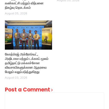
August 03, 2026
கண்காட்சி மற்றும் விற்பனை
நிகழ்வு தொடக்கம்
August 05, 2026
கோத்ரெஜ் அக்ரோவெட்,
அஷிடாகா மற்றும் டக்காய் மூலம்
தமிழ்நாட்டு மக்காச்சோள
விவசாயிகளுக்கான ஆதரவை
மேலும் வலுப்படுத்துகிறது
August 03, 2026
Post a Comment