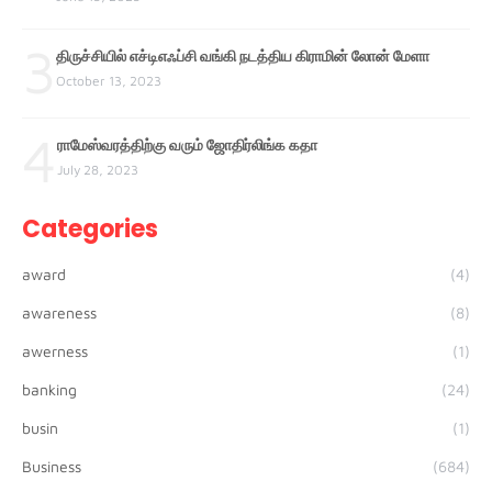
3
திருச்சியில் எச்டிஎஃப்சி வங்கி நடத்திய கிராமின் லோன் மேளா
October 13, 2023
4
ராமேஸ்வரத்திற்கு வரும் ஜோதிர்லிங்க கதா
July 28, 2023
Categories
award
(4)
awareness
(8)
awerness
(1)
banking
(24)
busin
(1)
Business
(684)