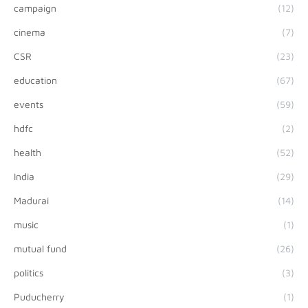
campaign
(12)
cinema
(7)
CSR
(23)
education
(67)
events
(59)
hdfc
(2)
health
(52)
India
(29)
Madurai
(14)
music
(1)
mutual fund
(26)
politics
(3)
Puducherry
(1)