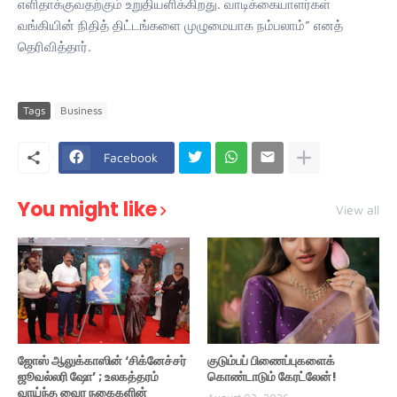
எளிதாக்குவதற்கும் உறுதியளிக்கிறது. வாடிக்கையாளர்கள்
வங்கியின் நிதித் திட்டங்களை முழுமையாக நம்பலாம்” எனத்
தெரிவித்தார்.
Tags
Business
Facebook
You might like
View all
ஜோஸ் ஆலுக்காஸின் ‘சிக்னேச்சர்
குடும்பப் பிணைப்புகளைக்
ஜூவல்லரி ஷோ’ ; உலகத்தரம்
கொண்டாடும் கேரட்லேன்!
வாய்ந்த வைர நகைகளின்