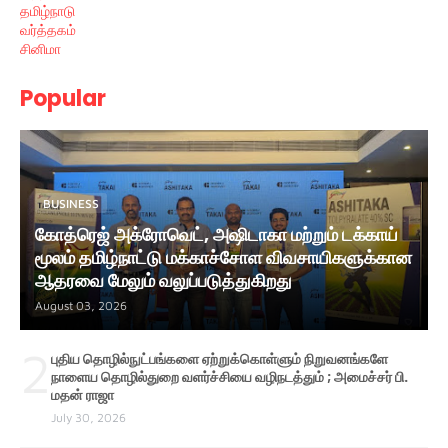
தமிழ்நாடு
வர்த்தகம்
சினிமா
Popular
BUSINESS
கோத்ரெஜ் அக்ரோவெட், அஷிடாகா மற்றும் டக்காய்
மூலம் தமிழ்நாட்டு மக்காச்சோள விவசாயிகளுக்கான
ஆதரவை மேலும் வலுப்படுத்துகிறது
August 03, 2026
2
புதிய தொழில்நுட்பங்களை ஏற்றுக்கொள்ளும் நிறுவனங்களே
நாளைய தொழில்துறை வளர்ச்சியை வழிநடத்தும் ; அமைச்சர் பி.
மதன் ராஜா
July 30, 2026