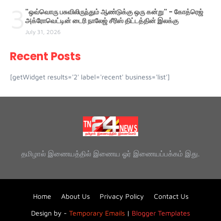
3
"ஒவ்வொரு பசுவிலிருந்தும் ஆண்டுக்கு ஒரு கன்று" - கோத்ரெஜ்
அக்ரோவெட்டின் டைரி நாலேஜ் சீரிஸ் திட்டத்தின் இலக்கு
July 31, 2026
Recent Posts
[getWidget results='2' label='recent' business='list']
தமிழால் இணையத்தில் இணைய ஓர் இணையப்பக்கம் இது.
Home
About Us
Privacy Policy
Contact Us
Design by -
Temporary Emails
|
Blogger Templates