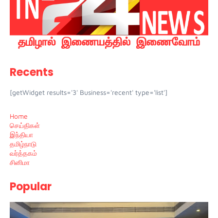
Recents
[getWidget results='3' Business='recent' type='list']
Home
செய்திகள்
இந்தியா
தமிழ்நாடு
வர்த்தகம்
சினிமா
Popular