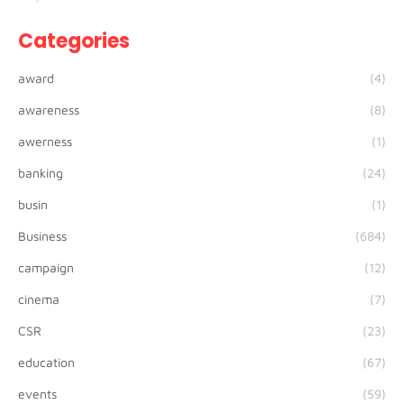
Categories
award
(4)
awareness
(8)
awerness
(1)
banking
(24)
busin
(1)
Business
(684)
campaign
(12)
cinema
(7)
CSR
(23)
education
(67)
events
(59)