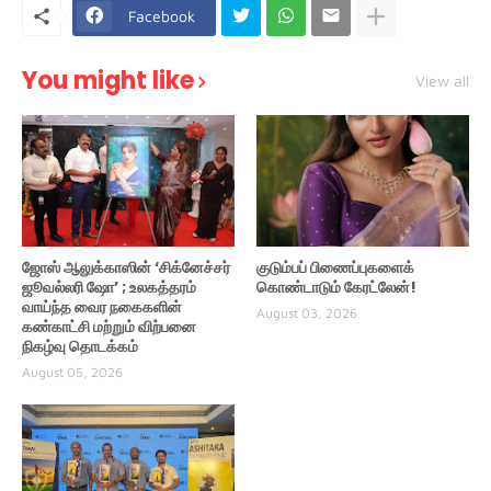
Facebook
You might like
View all
ஜோஸ் ஆலுக்காஸின் ‘சிக்னேச்சர்
குடும்பப் பிணைப்புகளைக்
ஜூவல்லரி ஷோ’ ; உலகத்தரம்
கொண்டாடும் கேரட்லேன்!
வாய்ந்த வைர நகைகளின்
August 03, 2026
கண்காட்சி மற்றும் விற்பனை
நிகழ்வு தொடக்கம்
August 05, 2026