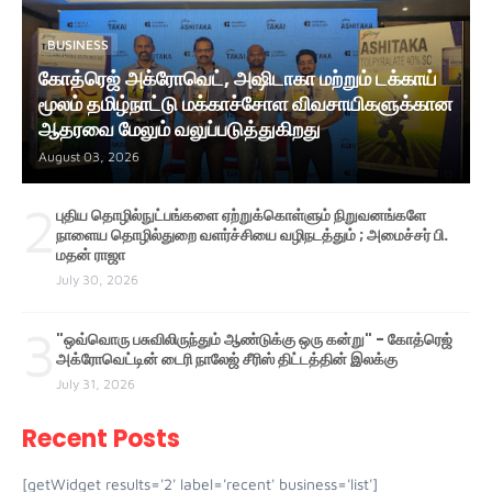
BUSINESS
கோத்ரெஜ் அக்ரோவெட், அஷிடாகா மற்றும் டக்காய்
மூலம் தமிழ்நாட்டு மக்காச்சோள விவசாயிகளுக்கான
ஆதரவை மேலும் வலுப்படுத்துகிறது
August 03, 2026
2
புதிய தொழில்நுட்பங்களை ஏற்றுக்கொள்ளும் நிறுவனங்களே
நாளைய தொழில்துறை வளர்ச்சியை வழிநடத்தும் ; அமைச்சர் பி.
மதன் ராஜா
July 30, 2026
3
"ஒவ்வொரு பசுவிலிருந்தும் ஆண்டுக்கு ஒரு கன்று" - கோத்ரெஜ்
அக்ரோவெட்டின் டைரி நாலேஜ் சீரிஸ் திட்டத்தின் இலக்கு
July 31, 2026
Recent Posts
[getWidget results='2' label='recent' business='list']