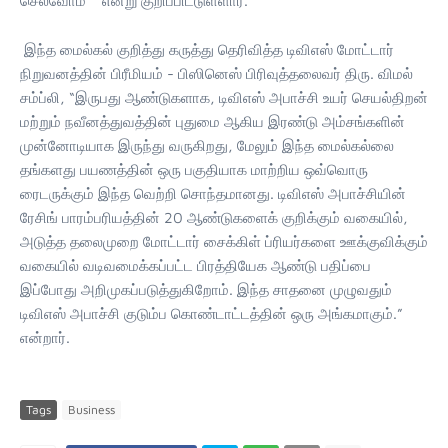
செல்வோம்’’ என்று குறிப்பிட்டுள்ளார்.
இந்த மைல்கல் குறித்து கருத்து தெரிவித்த டிவிஎஸ் மோட்டார்
நிறுவனத்தின் பிரீமியம் - பிஸினெஸ் பிரிவுத்தலைவர் திரு. விமல்
சம்ப்லி, “இருபது ஆண்டுகளாக, டிவிஎஸ் அபாச்சி உயர் செயல்திறன்
மற்றும் நவீனத்துவத்தின் புதுமை ஆகிய இரண்டு அம்சங்களின்
முன்னோடியாக இருந்து வருகிறது, மேலும் இந்த மைல்கல்லை
தங்களது பயணத்தின் ஒரு பகுதியாக மாற்றிய ஒவ்வொரு
ரைடருக்கும் இந்த வெற்றி சொந்தமானது. டிவிஎஸ் அபாச்சியின்
ரேசிங் பாரம்பரியத்தின் 20 ஆண்டுகளைக் குறிக்கும் வகையில்,
அடுத்த தலைமுறை மோட்டார் சைக்கிள் ப்ரியர்களை ஊக்குவிக்கும்
வகையில் வடிவமைக்கப்பட்ட பிரத்தியேக ஆண்டு பதிப்பை
இப்போது அறிமுகப்படுத்துகிறோம். இந்த சாதனை முழுவதும்
டிவிஎஸ் அபாச்சி குடும்ப கொண்டாட்டத்தின் ஒரு அங்கமாகும்.”
என்றார்.
Tags
Business