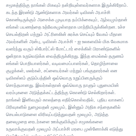
சமூகத்திற்கு நாங்கள் மிகவும் நன்றியுள்ளவர்களாக இருக்கிறோம்.
கடந்த இரண்டு ஆண்டுகளாக அவர்கள் டிவிஎஸ் அபாச்சி
கொண்டிருக்கும் அசைக்க முடியாத நம்பிக்கையும், ஆர்வமும்தான்
எங்கள் பயணத்தை உத்வேகமுள்ளதாக மாற்றியிருக்கின்றன. உச்ச
செயல்திறன் மற்றும் அட்ரினலின் சுரக்க செய்யும் வேகம் மீதான
அவர்களின் அன்பு, டிவிஎஸ் அபாச்சி - ஐ உலகளவில் மிக வேகமாக
வளர்ந்து வரும் ஸ்போர்ட்ஸ் மோட்டார் சைக்கிள் பிராண்டுகளில்
ஒன்றாக உருவெடுக்க வைத்திருக்கிறது. இந்த மைல்கல் தருணம்
எங்கள் பொறியாளர்கள், வடிவமைப்பாளர்கள், தொழிற்சாலை
குழுக்கள், டீலர்கள், சப்ளையர்கள் மற்றும் பங்குதாரர்கள் என
டிவிஎஸ்எம் குடும்பத்தின் ஒவ்வொரு உறுப்பினருக்கும்
சொந்தமானது. இவர்கள்தான் ஒவ்வொரு நாளும் புதுமையின்
வரம்புகளை அடுத்தக்கட்டத்திற்கு கொண்டு செல்கிறார்கள்.
நாங்கள் இனிவரும் காலத்தை எதிர்கொள்வதில், புதிய வாகனப்
பிரிவுகளில் நுழைவதன் மூலமும், இன்னும் அதிக சந்தைகளில்
செயல்பாடுகளை விரிவுப்படுத்துவதன் மூலமும், அடுத்த
தலைமுறை ரைடர்களை ஊக்குவிக்கும் சமூகங்களை
உருவாக்குவதன் மூலமும் அப்பாச்சி மரபை முன்னோக்கி எடுத்து