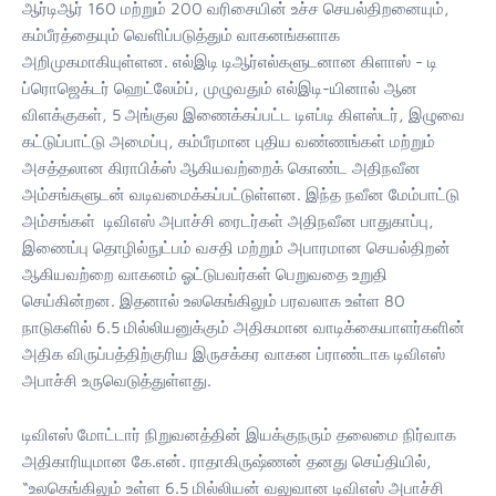
ஆர்டிஆர் 160 மற்றும் 200 வரிசையின் உச்ச செயல்திறனையும்,
கம்பீரத்தையும் வெளிப்படுத்தும் வாகனங்களாக
அறிமுகமாகியுள்ளன. எல்இடி டிஆர்எல்களுடனான கிளாஸ் - டி
ப்ரொஜெக்டர் ஹெட்லேம்ப், முழுவதும் எல்இடி-யினால் ஆன
விளக்குகள், 5 அங்குல இணைக்கப்பட்ட டிஎப்டி கிளஸ்டர், இழுவை
கட்டுப்பாட்டு அமைப்பு, கம்பீரமான புதிய வண்ணங்கள் மற்றும்
அசத்தலான கிராபிக்ஸ் ஆகியவற்றைக் கொண்ட அதிநவீன
அம்சங்களுடன் வடிவமைக்கப்பட்டுள்ளன. இந்த நவீன மேம்பாட்டு
அம்சங்கள் டிவிஎஸ் அபாச்சி ரைடர்கள் அதிநவீன பாதுகாப்பு,
இணைப்பு தொழில்நுட்பம் வசதி மற்றும் அபாரமான செயல்திறன்
ஆகியவற்றை வாகனம் ஓட்டுபவர்கள் பெறுவதை உறுதி
செய்கின்றன. இதனால் உலகெங்கிலும் பரவலாக உள்ள 80
நாடுகளில் 6.5 மில்லியனுக்கும் அதிகமான வாடிக்கையாளர்களின்
அதிக விருப்பத்திற்குரிய இருசக்கர வாகன ப்ராண்டாக டிவிஎஸ்
அபாச்சி உருவெடுத்துள்ளது.
டிவிஎஸ் மோட்டார் நிறுவனத்தின் இயக்குநரும் தலைமை நிர்வாக
அதிகாரியுமான கே.என். ராதாகிருஷ்ணன் தனது செய்தியில்,
“உலகெங்கிலும் உள்ள 6.5 மில்லியன் வலுவான டிவிஎஸ் அபாச்சி