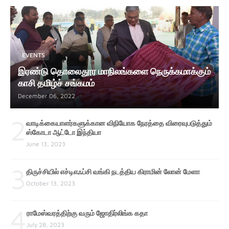
EVENTS
இரண்டு தொலைதூர மாநிலங்களை நெருக்கமாக்கும்
காசி தமிழ்ச் சங்கமம்
December 06, 2022
2
வாடிக்கையாளர்களுக்கான விநியோக நேரத்தை விரைவுபடுத்தும்
ஸ்கோடா ஆட்டோ இந்தியா
June 13, 2023
3
திருச்சியில் எச்டிஎஃப்சி வங்கி நடத்திய கிராமின் லோன் மேளா
October 13, 2023
4
ராமேஸ்வரத்திற்கு வரும் ஜோதிர்லிங்க கதா
July 28, 2023