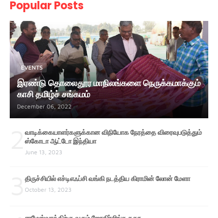
Popular Posts
EVENTS
இரண்டு தொலைதூர மாநிலங்களை நெருக்கமாக்கும்
காசி தமிழ்ச் சங்கமம்
December 06, 2022
2
வாடிக்கையாளர்களுக்கான விநியோக நேரத்தை விரைவுபடுத்தும்
ஸ்கோடா ஆட்டோ இந்தியா
June 13, 2023
3
திருச்சியில் எச்டிஎஃப்சி வங்கி நடத்திய கிராமின் லோன் மேளா
October 13, 2023
ராமேஸ்வரத்திற்கு வரும் ஜோதிர்லிங்க கதா