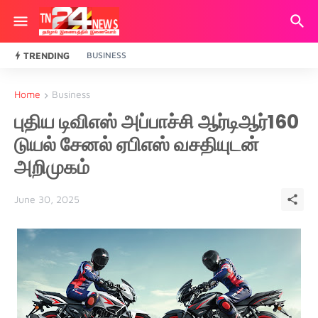
TRENDING
BUSINESS
Home
Business
புதிய டிவிஎஸ் அப்பாச்சி ஆர்டிஆர்160
டுயல் சேனல் ஏபிஎஸ் வசதியுடன்
அறிமுகம்
June 30, 2025