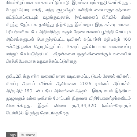
மிகச்சிறப்பான வாகன கட்டுப்பாடு இரண்டையும் உறுதி செய்கிறது..
மேலும்அபார சக்தி, எந்த சூழலிலும் எளிதில் கையாளுவதற்கான
கட்டுப்பாட்டையும் வழங்குவதால், இவ்வாகனப் பிரிவில் மிகச்
சிறந்த தேர்வாக தனித்து நிற்கிறது.இன்றைய இரு சக்கர வாகன
ப்ரியர்களிடையே அதிகரித்து வரும் தேவைகளைப் பூர்த்தி செய்யும்
அம்சங்களுடன் பொருத்தப்பட்ட டிவிஎஸ் அப்பாச்சி ஆர்டிஆர் 160
-ன்அதிநவீன தொழில்நுட்பம், மிகவும் துல்லியமான வடிவமைப்பு
மற்றும் மேம்படுத்தப்பட்ட திறன்களை ஒருங்கிணைக்கும் வகையில்
பிரத்தியேகமாக உருவாக்கப்பட்டுள்ளது.
ஓபிடி2பி க்கு ஏற்ற வகையிலான வடிவமைப்பு, டுயல் சேனல் ஏபிஎஸ்,
சிவப்பு அலாய் வீல்கள் ஆகியவை 2025 டிவிஎஸ் அப்பாச்சி
ஆர்டிஆர் 160 -ன் புதிய அம்சங்கள் ஆகும். இந்த பைக் இந்தியா
முழுவதும் உள்ள டிவிஎஸ் மோட்டார் நிறுவன விநியோகஸ்தர்களிடம்
கிடைக்கிறது. இதன் விலை ரூ.1,34,320 (எக்ஸ்-ஷோரூம்
டெல்லி)ல் இருந்து தொடங்குகிறது.
Tags
Business