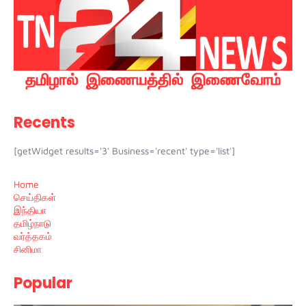
Recents
[getWidget results='3' Business='recent' type='list']
Home
செய்திகள்
இந்தியா
தமிழ்நாடு
வர்த்தகம்
சினிமா
Popular