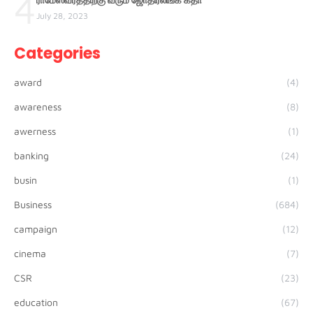
4
July 28, 2023
Categories
award
(4)
awareness
(8)
awerness
(1)
banking
(24)
busin
(1)
Business
(684)
campaign
(12)
cinema
(7)
CSR
(23)
education
(67)