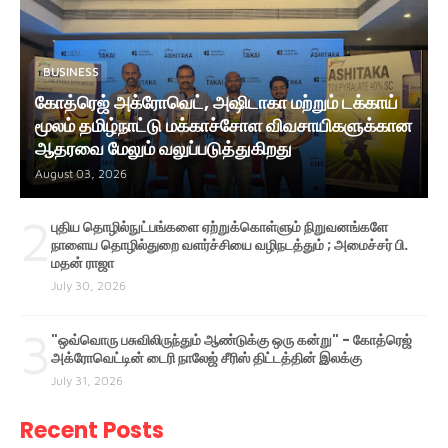
BUSINESS
கோத்ரெஜ் அக்ரோவெட், அஷிடாகா மற்றும் டக்காய்
மூலம் தமிழ்நாட்டு மக்காச்சோள விவசாயிகளுக்கான
ஆதரவை மேலும் வலுப்படுத்துகிறது
August 03, 2026
2
புதிய தொழில்நுட்பங்களை ஏற்றுக்கொள்ளும் நிறுவனங்களே
நாளைய தொழில்துறை வளர்ச்சியை வழிநடத்தும் ; அமைச்சர் பி.
மதன் ராஜா
July 30, 2026
3
"ஒவ்வொரு பசுவிலிருந்தும் ஆண்டுக்கு ஒரு கன்று" - கோத்ரெஜ்
அக்ரோவெட்டின் டைரி நாலேஜ் சீரிஸ் திட்டத்தின் இலக்கு
July 31, 2026
Recent Posts