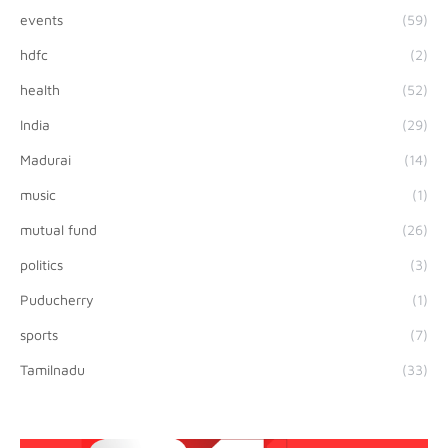
events
(59)
hdfc
(2)
health
(52)
India
(29)
Madurai
(14)
music
(1)
mutual fund
(26)
politics
(3)
Puducherry
(1)
sports
(7)
Tamilnadu
(33)