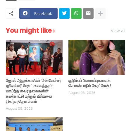
Facebook
You might like
View all
ஜோஸ் ஆலுக்காஸின் ‘சிக்னேச்சர்
குடும்பப் பிணைப்புகளைக்
ஜூவல்லரி ஷோ’ ; உலகத்தரம்
கொண்டாடும் கேரட்லேன்!
வாய்ந்த வைர நகைகளின்
August 03, 2026
கண்காட்சி மற்றும் விற்பனை
நிகழ்வு தொடக்கம்
August 05, 2026