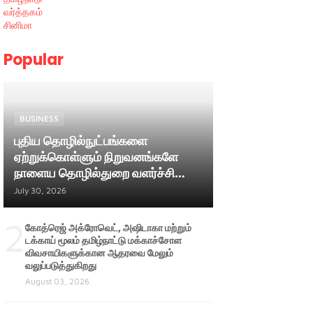
வர்த்தகம்
சினிமா
Popular
BUSINESS
புதிய தொழில்நுட்பங்களை
ஏற்றுக்கொள்ளும் நிறுவனங்களே
நாளைய தொழில்துறை வளர்ச்சியை
வழிநடத்தும் ; அமைச்சர் பி. மதன்
July 30, 2026
ராஜா
2
கோத்ரெஜ் அக்ரோவெட், அஷிடாகா மற்றும்
டக்காய் மூலம் தமிழ்நாட்டு மக்காச்சோள
விவசாயிகளுக்கான ஆதரவை மேலும்
வலுப்படுத்துகிறது
August 03, 2026