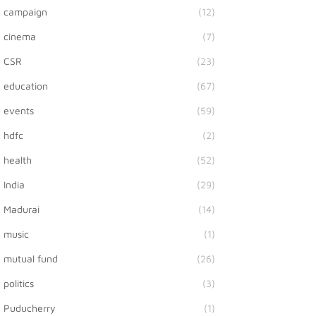
campaign
(12)
cinema
(7)
CSR
(23)
education
(67)
events
(59)
hdfc
(2)
health
(52)
India
(29)
Madurai
(14)
music
(1)
mutual fund
(26)
politics
(3)
Puducherry
(1)