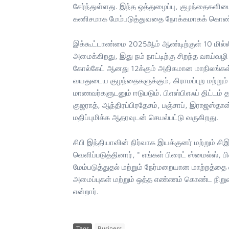
சேர்ந்துள்ளது. இந்த ஒத்துழைப்பு, குழந்தைகளி
கணிசமாக மேம்படுத்துவதை நோக்கமாகக் கொண்
இக்கூட்டாண்மை 2025ஆம் ஆண்டிற்குள் 10 ம
அமைக்கிறது, இது நம் நாட்டிற்கு சிறந்த வாய்வ
கோல்கேட் ஆனது 12க்கும் அதிகமான மாநிலங்கள் 
வயதுடைய குழந்தைகளுக்கும், கிராமப்புற மற்றும்
மாணவர்களுடனும் ஈடுபடும். பிஎஸ்பிஎஃப் திட்டம் 
குஜராத், ஆந்திரப்பிரதேசம், பஞ்சாப், இராஜஸ்தா
மதிப்புமிக்க ஆதரவுடன் செயல்பட்டு வருகிறது.
சிபி இந்தியாவின் நிர்வாக இயக்குனர் மற்றும் சி
வெளிப்படுத்தினார், " எங்கள் பிரைட் ஸ்மைல்ஸ், பி
மேம்படுத்துதல் மற்றும் நேர்மறையான மாற்றத்தை
அமைப்புகள் மற்றும் ஒத்த எண்ணம் கொண்ட நிறுவ
என்றார்.
Tags
Business