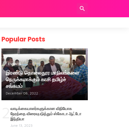
Popular Posts
EVENTS
இரண்டு தொலைதூர மாநிலங்களை
நெருக்கமாக்கும் காசி தமிழ்ச்
சங்கமம்
December 06, 2022
2
வாடிக்கையாளர்களுக்கான விநியோக
நேரத்தை விரைவுபடுத்தும் ஸ்கோடா ஆட்டோ
இந்தியா
June 13, 2023