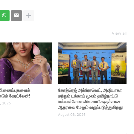
View all
் பிணைப்புகளைக்
கோத்ரெஜ் அக்ரோவெட், அஷிடாகா
ும் கேரட்லேன்!
மற்றும் டக்காய் மூலம் தமிழ்நாட்டு
மக்காச்சோள விவசாயிகளுக்கான
, 2026
ஆதரவை மேலும் வலுப்படுத்துகிறது
August 03, 2026