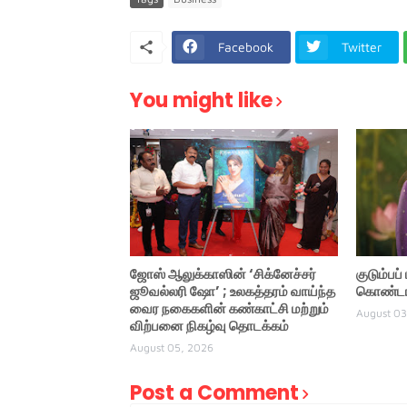
Facebook
Twitter
You might like
ஜோஸ் ஆலுக்காஸின் ‘சிக்னேச்சர்
குடும்பப
ஜூவல்லரி ஷோ’ ; உலகத்தரம் வாய்ந்த
கொண்டாட
வைர நகைகளின் கண்காட்சி மற்றும்
August 03
விற்பனை நிகழ்வு தொடக்கம்
August 05, 2026
Post a Comment