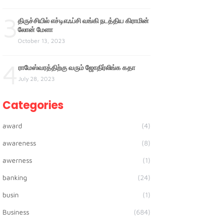
3
திருச்சியில் எச்டிஎஃப்சி வங்கி நடத்திய கிராமின்
லோன் மேளா
October 13, 2023
4
ராமேஸ்வரத்திற்கு வரும் ஜோதிர்லிங்க கதா
July 28, 2023
Categories
award
(4)
awareness
(8)
awerness
(1)
banking
(24)
busin
(1)
Business
(684)