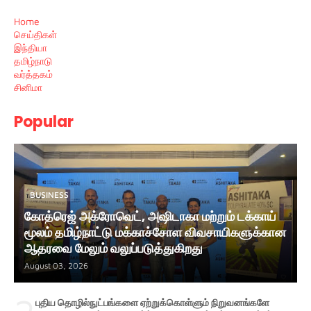
Home
செய்திகள்
இந்தியா
தமிழ்நாடு
வர்த்தகம்
சினிமா
Popular
BUSINESS
கோத்ரெஜ் அக்ரோவெட், அஷிடாகா மற்றும் டக்காய்
மூலம் தமிழ்நாட்டு மக்காச்சோள விவசாயிகளுக்கான
ஆதரவை மேலும் வலுப்படுத்துகிறது
August 03, 2026
புதிய தொழில்நுட்பங்களை ஏற்றுக்கொள்ளும் நிறுவனங்களே