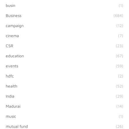
busin
(1)
Business
(684)
campaign
(12)
cinema
(7)
CSR
(23)
education
(67)
events
(59)
hdfc
(2)
health
(52)
India
(29)
Madurai
(14)
music
(1)
mutual fund
(26)