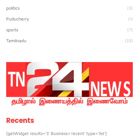
politics
(3)
Puducherry
(1)
sports
(7)
Tamilnadu
(33)
Recents
[getWidget results='3' Business='recent' type='list']