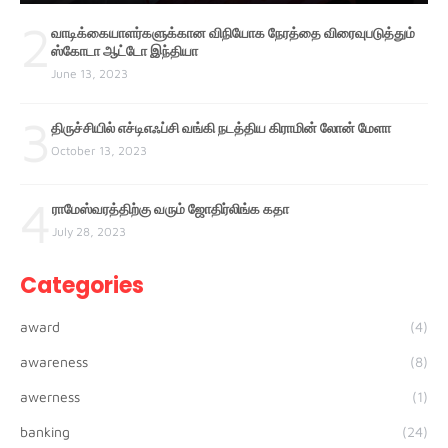
2
வாடிக்கையாளர்களுக்கான விநியோக நேரத்தை விரைவுபடுத்தும்
ஸ்கோடா ஆட்டோ இந்தியா
June 13, 2023
3
திருச்சியில் எச்டிஎஃப்சி வங்கி நடத்திய கிராமின் லோன் மேளா
October 13, 2023
4
ராமேஸ்வரத்திற்கு வரும் ஜோதிர்லிங்க கதா
July 28, 2023
Categories
award
(4)
awareness
(8)
awerness
(1)
banking
(24)