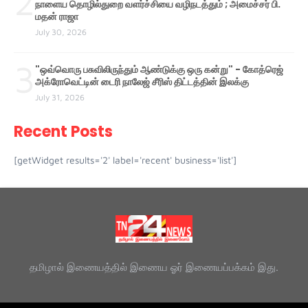
2
நாளைய தொழில்துறை வளர்ச்சியை வழிநடத்தும் ; அமைச்சர் பி.
மதன் ராஜா
July 30, 2026
3
"ஒவ்வொரு பசுவிலிருந்தும் ஆண்டுக்கு ஒரு கன்று" - கோத்ரெஜ்
அக்ரோவெட்டின் டைரி நாலேஜ் சீரிஸ் திட்டத்தின் இலக்கு
July 31, 2026
Recent Posts
[getWidget results='2' label='recent' business='list']
தமிழால் இணையத்தில் இணைய ஓர் இணையப்பக்கம் இது.