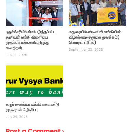
புதுச்சேரியில் மேம்படுத்தப்பட்ட
மதுரையில் எச்டிஎப்சி வங்கியின்
தனியார் வங்கி கிளையை
விழாக்கால சலுகை துவக்கம்(
முதல்வர் ரங்கசாமி திறந்து
பெஸ்டிவ் ட்ரீட்ஸ்)
வைத்தார்
September 22, 2025
July 14, 2026
கரூர் வைஸ்யா வங்கி காலாண்டு
முடிவுகள் அறிவிப்பு
July 29, 2025
Post a Comment