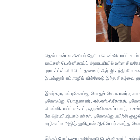
தென் மண்டல சீனியர் தேசிய டென்னிகாய்ட் சாம்
ஹட்சன் டென்னிகாய்ட் அகாடமியில் உள்ள சிவநே
புராடக்ட்ஸ் லிமிடெட் தலைவர் ஆர்.ஜி சந்திரமோகன
இயக்குநர் எம்.ராஜீவ் விக்னேஷ் இந்த நிகழ்வை த
இவர்களுடன் டிகேஎப்ஐ, பொதுச் செயலாளர்,ஏ.ய
டிகேஎஃப்ஐ, பொருளாளர், எச்.எஸ்.ஸ்ரீகாந்த், டிகே
டென்னிகாய்ட் சங்கம், ஒருங்கிணைப்பாளர், டி.சங்
கே.ஆர்.வி.ஷ்யாம் சுந்தர், டிகேஎஃப்ஐ பயிற்சி 
வழிகாட்டி அஜித் ஹரிதாஸ் ஆகியோர் கலந்து க
இந்தப் போட்டியை தமிழ்நாடு டென்னிகாய்ட் சங்கம்