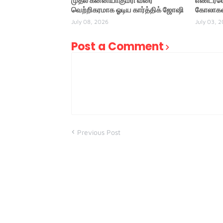
முதல் கன்னியாகுமரி வரை
எண்டர்ட
வெற்றிகரமாக ஓடிய கார்த்திக் ஜோஷி
கோலாகல
July 08, 2026
July 03, 
Post a Comment
Previous Post