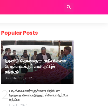
Popular Posts
EVENTS
இரண்டு தொலைதூர மாநிலங்களை
நெருக்கமாக்கும் காசி தமிழ்ச்
சங்கமம்
December 06, 2022
2
வாடிக்கையாளர்களுக்கான விநியோக
நேரத்தை விரைவுபடுத்தும் ஸ்கோடா ஆட்டோ
இந்தியா
June 13, 2023