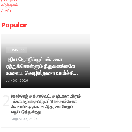
வர்த்தகம்
சினிமா
Popular
BUSINESS
புதிய தொழில்நுட்பங்களை
ஏற்றுக்கொள்ளும் நிறுவனங்களே
நாளைய தொழில்துறை வளர்ச்சியை
வழிநடத்தும் ; அமைச்சர் பி. மதன்
July 30, 2026
ராஜா
2
கோத்ரெஜ் அக்ரோவெட், அஷிடாகா மற்றும்
டக்காய் மூலம் தமிழ்நாட்டு மக்காச்சோள
விவசாயிகளுக்கான ஆதரவை மேலும்
வலுப்படுத்துகிறது
August 03, 2026