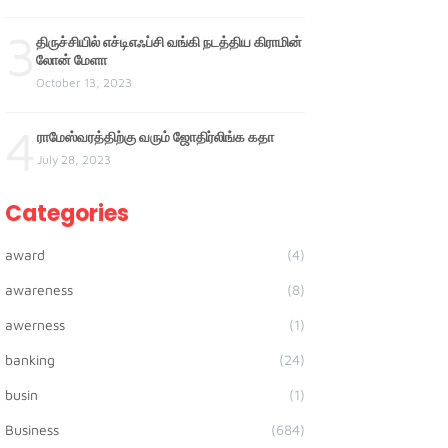
3
திருச்சியில் எச்டிஎஃப்சி வங்கி நடத்திய கிராமின்
லோன் மேளா
October 13, 2023
4
ராமேஸ்வரத்திற்கு வரும் ஜோதிர்லிங்க கதா
July 28, 2023
Categories
award
(4)
awareness
(8)
awerness
(1)
banking
(24)
busin
(1)
Business
(684)