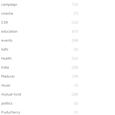
campaign
(12)
cinema
(7)
CSR
(23)
education
(67)
events
(59)
hdfc
(2)
health
(52)
India
(29)
Madurai
(14)
music
(1)
mutual fund
(26)
politics
(3)
Puducherry
(1)