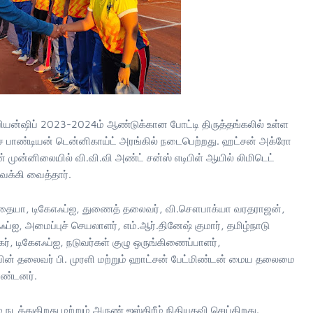
பியன்ஷிப் 2023-2024ம் ஆண்டுக்கான போட்டி திருத்தங்கலில் உள்ள
ச பாண்டியன் டென்னிகாய்ட் அரங்கில் நடைபெற்றது. ஹட்சன் அக்ரோ
் முன்னிலையில் வி.வி.வி அண்ட் சன்ஸ் எடிபிள் ஆயில் லிமிடெட்
ுவக்கி வைத்தார்.
ாதையா, டிகேஎஃப்ஐ, துணைத் தலைவர், வி.சௌபாக்யா வரதராஜன்,
எஃப்ஐ, அமைப்புச் செயலாளர், எம்.ஆர்.தினேஷ் குமார், தமிழ்நாடு
கர், டிகேஎஃப்ஐ, நடுவர்கள் குழு ஒருங்கிணைப்பாளர்,
குழுவின் தலைவர் பி. முரளி மற்றும் ஹாட்சன் பேட்மிண்டன் மைய தலைமை
ொண்டனர்.
 நடத்துகிறது மற்றும் அருண் ஐஸ்கிரீம் நிதியுதவி செய்கிறது.