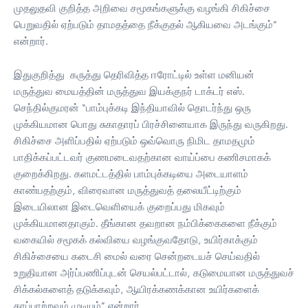
முதலுதவி குறித்த அறிவை சமூகங்களுக்கு வழங்கி சிகிச்சை
பெறுவதில் ஏற்படும் தாமதத்தை நீக்குதல் ஆகியவை அடங்கும்”
என்றார்.
இதுகுறித்து கருத்து தெரிவித்த ஈரோட்டில் உள்ள மனியன்
மருத்துவ மையத்தின் மருத்துவ இயக்குநர் டாக்டர் எஸ்.
செந்தில்குமரன் “பாம்புக்கடி இந்தியாவில் தொடர்ந்து ஒரு
முக்கியமான பொது சுகாதாரப் பிரச்சினையாக இருந்து வருகிறது.
சிகிச்சை அளிப்பதில் ஏற்படும் ஒவ்வொரு நிமிட தாமதமும்
பாதிக்கப்பட்டவர் குணமடைவதற்கான வாய்ப்பை கணிசமாகக்
குறைக்கிறது. களமட்டத்தில் பாம்புக்கடியை அடையாளம்
காண்பதற்கும், விரைவான மருத்துவத் தலையீட்டிற்கும்
இடையிலான இடைவெளியைக் குறைப்பது மிகவும்
முக்கியமானதாகும். தீங்கான தவறான நம்பிக்கைகளை நீக்கும்
வகையில் சமூகக் கல்வியை வழங்குவதோடு, உயிர்காக்கும்
சிகிச்சையை கடைசி மைல் வரை சென்றடையச் செய்வதில்
உறுதியான அர்ப்பணிப்புடன் செயல்பட்டால், கடுமையான மருத்துவச்
சிக்கல்களைத் தடுக்கவும், ஆயிரக்கணக்கான உயிர்களைக்
காப்பாற்றவும் முடியும்” என்றார்.