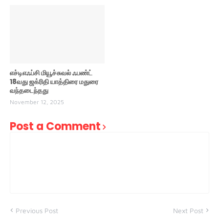
எச்டிஎஃப்சி மியூச்சுவல் ஃபண்ட்
18வது ஜக்ரிதி யாத்திரை மதுரை
வந்தடைந்தது
November 12, 2025
Post a Comment
Previous Post
Next Post