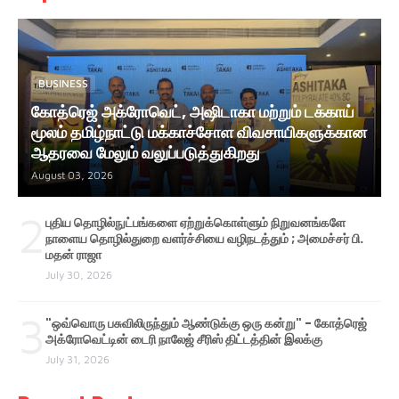
BUSINESS
கோத்ரெஜ் அக்ரோவெட், அஷிடாகா மற்றும் டக்காய்
மூலம் தமிழ்நாட்டு மக்காச்சோள விவசாயிகளுக்கான
ஆதரவை மேலும் வலுப்படுத்துகிறது
August 03, 2026
2
புதிய தொழில்நுட்பங்களை ஏற்றுக்கொள்ளும் நிறுவனங்களே
நாளைய தொழில்துறை வளர்ச்சியை வழிநடத்தும் ; அமைச்சர் பி.
மதன் ராஜா
July 30, 2026
3
"ஒவ்வொரு பசுவிலிருந்தும் ஆண்டுக்கு ஒரு கன்று" - கோத்ரெஜ்
அக்ரோவெட்டின் டைரி நாலேஜ் சீரிஸ் திட்டத்தின் இலக்கு
July 31, 2026