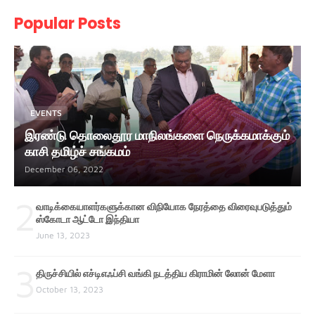
Popular Posts
EVENTS
இரண்டு தொலைதூர மாநிலங்களை நெருக்கமாக்கும்
காசி தமிழ்ச் சங்கமம்
December 06, 2022
2
வாடிக்கையாளர்களுக்கான விநியோக நேரத்தை விரைவுபடுத்தும்
ஸ்கோடா ஆட்டோ இந்தியா
June 13, 2023
3
திருச்சியில் எச்டிஎஃப்சி வங்கி நடத்திய கிராமின் லோன் மேளா
October 13, 2023