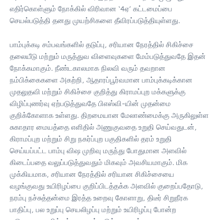
எதிர்கொள்ளும் நோக்கில் விரிவான ‘4ஏ’ கட்டமைப்பை
செயல்படுத்தி தனது முயற்சிகளை தீவிரப்படுத்தியுள்ளது.
பாம்புக்கடி சம்பவங்களில் தடுப்பு, சரியான நேரத்தில் சிகிச்சை
தலையீடு மற்றும் மருத்துவ விளைவுகளை மேம்படுத்துவதே இதன்
நோக்கமாகும். நீண்டகாலமாக நிலவி வரும் தவறான
நம்பிக்கைகளை அகற்றி, ஆதாரப்பூர்வமான பாம்புக்கடிக்கான
முதலுதவி மற்றும் சிகிச்சை குறித்து கிராமப்புற மக்களுக்கு
விழிப்புணர்வு ஏற்படுத்துவதே பிஎஸ்வி-யின் முதன்மை
குறிக்கோளாக உள்ளது. திறமையான மேலாண்மைக்கு அருகிலுள்ள
சுகாதார மையத்தை எளிதில் அணுகுவதை உறுதி செய்வதுடன்,
கிராமப்புற மற்றும் சிறு நகர்ப்புற பகுதிகளில் தரம் உறுதி
செய்யப்பட்ட பாம்பு விஷ முறிவு மருந்து போதுமான அளவில்
கிடைப்பதை வலுப்படுத்துவதும் மிகவும் அவசியமாகும். மிக
முக்கியமாக, சரியான நேரத்தில் சரியான சிகிச்சையை
வழங்குவது உயிரிழப்பை குறிப்பிடத்தக்க அளவில் குறைப்பதோடு,
நரம்பு நச்சுத்தன்மை இரத்த உறைவு கோளாறு, திடீர் சிறுநீரக
பாதிப்பு, பல உறுப்பு செயலிழப்பு மற்றும் உயிரிழப்பு போன்ற