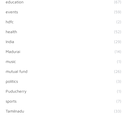
education
(67)
events
(59)
hdfc
(2)
health
(52)
India
(29)
Madurai
(14)
music
(1)
mutual fund
(26)
politics
(3)
Puducherry
(1)
sports
(7)
Tamilnadu
(33)