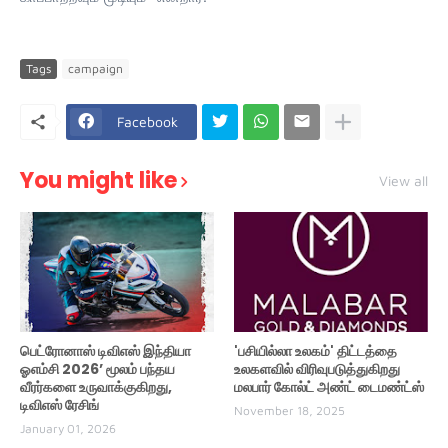
Tags
campaign
Facebook
You might like
View all
பெட்ரோனாஸ் டிவிஎஸ் இந்தியா
'பசியில்லா உலகம்' திட்டத்தை
ஓஎம்சி 2026’ மூலம் பந்தய
உலகளவில் விரிவுபடுத்துகிறது
வீரர்களை உருவாக்குகிறது,
மலபார் கோல்ட் அண்ட் டைமண்ட்ஸ்
டிவிஎஸ் ரேசிங்
November 18, 2025
January 01, 2026