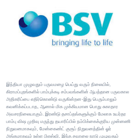
இந்தியா முழுவதும் பருவமழை பெய்து வரும் நிலையில்,
கிராமப்புறங்களில் பாம்புக்கடி சம்பவங்களின் ஆபத்தான பருவகால
அதிகரிப்பை எதிர்கொண்டு வருகின்றன-இது பெரும்பாலும்
கவனிக்கப்படாத, ஆனால் மிக முக்கியமான பொது சுகாதார
அவசரநிலையாகும். இரண்டு தசாப்தங்களுக்கும் மேலாக உயர்தர
பாம்பு விஷ முறிவு மருந்து தயாரிப்பில் நம்பிக்கைக்குரிய முன்னணி
நிறுவனமாகவும், மேன்கைண்ட் குரூப் நிறுவனத்தின் ஓர்
அங்கமாகவும் உள்ள பிஎஸ்வி, இந்த சவாலை நாடு முழுவதும்