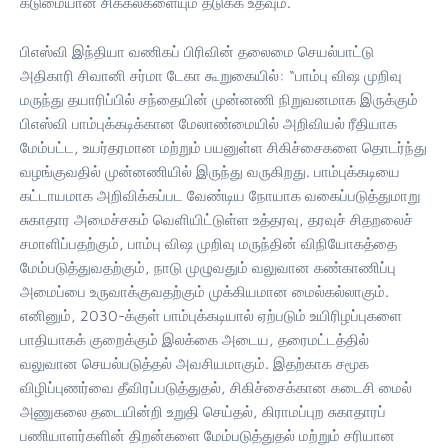
கடுமையான சிக்கல்களையும் தடுக்க உதவும்.
பிஎஸ்வி இந்தியா வணிகப் பிரிவின் தலைமை செயல்பாட்டு
அதிகாரி சிவானி சர்மா டேகா கூறுகையில்: “பாம்பு விஷ முறிவு
மருந்து தயாரிப்பில் சந்தையின் முன்னணி நிறுவனமாக இருக்கும்
பிஎஸ்வி பாம்புக்கடிக்கான மேலாண்மையில் அறிவியல் ரீதியாக
மேம்பட்ட, உயர்தரமான மற்றும் பயனுள்ள சிகிச்சைகளை தொடர்ந்து
வழங்குவதில் முன்னணியில் இருந்து வருகிறது. பாம்புக்கடியை
கட்டாயமாக அறிவிக்கப்பட வேண்டிய நோயாக வகைப்படுத்துமாறு
சுகாதார அமைச்சகம் வெளியிட்டுள்ள உத்தரவு, தரவுச் சிதறலைச்
சமாளிப்பதற்கும், பாம்பு விஷ முறிவு மருந்தின் விநியோகத்தை
மேம்படுத்துவதற்கும், நாடு முழுவதும் வலுவான கண்காணிப்பு
அமைப்பை உருவாக்குவதற்கும் முக்கியமான மைல்கல்லாகும்.
எனினும், 2030-க்குள் பாம்புக்கடியால் ஏற்படும் உயிரிழப்புகளை
பாதியாகக் குறைக்கும் இலக்கை அடைய, தரைமட்டத்தில்
வலுவான செயல்படுத்தல் அவசியமாகும். இதற்காக சமூக
விழிப்புணர்வை தீவிரப்படுத்துதல், சிகிச்சைக்கான கடைசி மைல்
அணுகலை தடையின்றி உறுதி செய்தல், கிராமப்புற சுகாதாரப்
பணியாளர்களின் திறன்களை மேம்படுத்துதல் மற்றும் சரியான