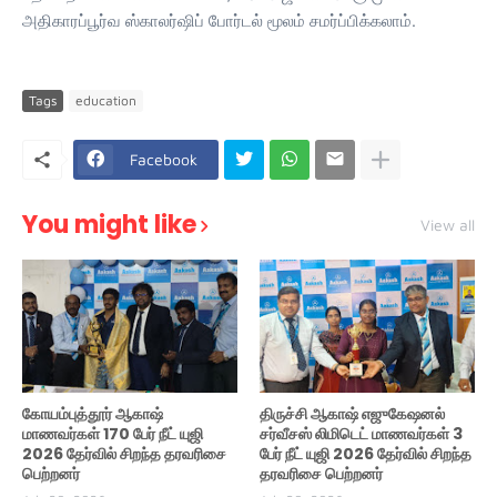
அதிகாரப்பூர்வ ஸ்காலர்ஷிப் போர்டல் மூலம் சமர்ப்பிக்கலாம்.
Tags
education
Facebook
You might like
View all
கோயம்புத்தூர் ஆகாஷ்
திருச்சி ஆகாஷ் எஜுகேஷனல்
மாணவர்கள் 170 பேர் நீட் யுஜி
சர்வீசஸ் லிமிடெட் மாணவர்கள் 3
2026 தேர்வில் சிறந்த தரவரிசை
பேர் நீட் யுஜி 2026 தேர்வில் சிறந்த
பெற்றனர்
தரவரிசை பெற்றனர்