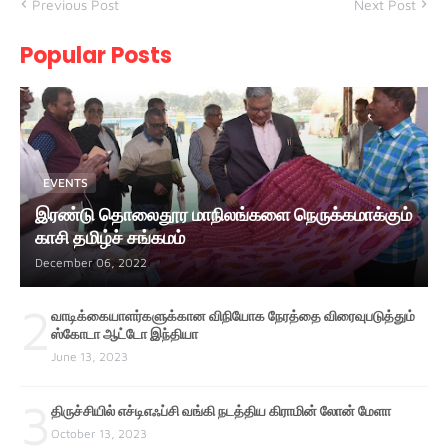
Previous Post
Next Post
Popular Posts
EVENTS
இரண்டு தொலைதூர மாநிலங்களை நெருக்கமாக்கும்
காசி தமிழ்ச் சங்கமம்
December 06, 2022
2
வாடிக்கையாளர்களுக்கான விநியோக நேரத்தை விரைவுபடுத்தும்
ஸ்கோடா ஆட்டோ இந்தியா
June 13, 2023
3
திருச்சியில் எச்டிஎஃப்சி வங்கி நடத்திய கிராமின் லோன் மேளா
October 13, 2023