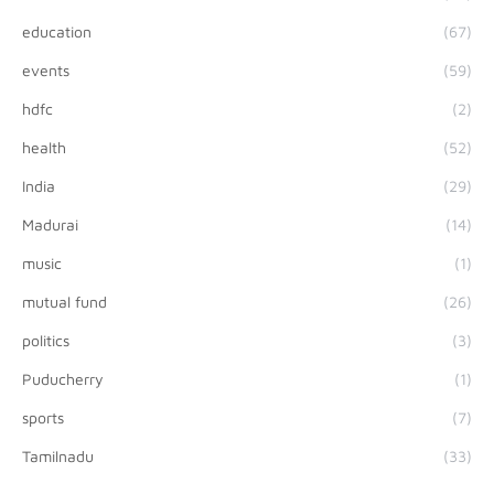
education
(67)
events
(59)
hdfc
(2)
health
(52)
India
(29)
Madurai
(14)
music
(1)
mutual fund
(26)
politics
(3)
Puducherry
(1)
sports
(7)
Tamilnadu
(33)