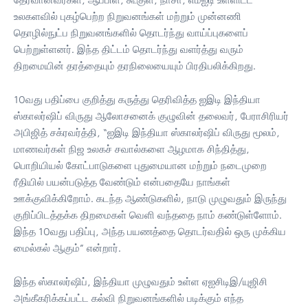
உலகளவில் புகழ்பெற்ற நிறுவனங்கள் மற்றும் முன்னணி
தொழில்நுட்ப நிறுவனங்களில் தொடர்ந்து வாய்ப்புகளைப்
பெற்றுள்ளனர். இந்த திட்டம் தொடர்ந்து வளர்த்து வரும்
திறமையின் தரத்தையும் தரநிலையையும் பிரதிபலிக்கிறது.
10வது பதிப்பை குறித்து கருத்து தெரிவித்த ஐஇடி இந்தியா
ஸ்காலர்ஷிப் விருது ஆலோசனைக் குழுவின் தலைவர், பேராசிரியர்
அபிஜித் சக்ரவர்த்தி, “ஐஇடி இந்தியா ஸ்காலர்ஷிப் விருது மூலம்,
மாணவர்கள் நிஜ உலகச் சவால்களை ஆழமாக சிந்தித்து,
பொறியியல் கோட்பாடுகளை புதுமையான மற்றும் நடைமுறை
ரீதியில் பயன்படுத்த வேண்டும் என்பதையே நாங்கள்
ஊக்குவிக்கிறோம். கடந்த ஆண்டுகளில், நாடு முழுவதும் இருந்து
குறிப்பிடத்தக்க திறமைகள் வெளி வந்ததை நாம் கண்டுள்ளோம்.
இந்த 10வது பதிப்பு, அந்த பயணத்தை தொடர்வதில் ஒரு முக்கிய
மைல்கல் ஆகும்” என்றார்.
இந்த ஸ்காலர்ஷிப், இந்தியா முழுவதும் உள்ள ஏஐசிடிஇ/யுஜிசி
அங்கீகரிக்கப்பட்ட கல்வி நிறுவனங்களில் படிக்கும் எந்த