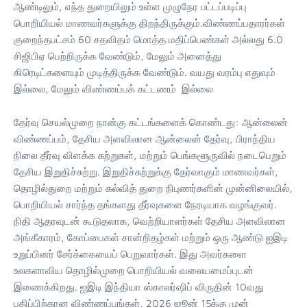
ஆண்டிலும், எந்த துறையிலும் உள்ள முழுநேர பட்டப்படிப்பு
பொறியியல் மாணவர்களுக்கு திறந்திருக்கும்.விண்ணப்பதாரர்கள்
குறைந்தபட்சம் 60 சதவிதம் மொத்த மதிப்பெண்கள் அல்லது 6.0
சிஜிபிஏ பெற்றிருக்க வேண்டும், மேலும் அனைத்து
கிரெடிட்களையும் முடித்திருக்க வேண்டும். வயது வரம்பு எதுவும்
இல்லை, மேலும் விண்ணப்பக் கட்டணம் இல்லை
தேர்வு செயல்முறை நான்கு கட்டங்களைக் கொண்டது: ஆன்லைன்
விண்ணப்பம், தேசிய அளவிலான ஆன்லைன் தேர்வு, பிராந்திய
நிலை தீர்வு விளக்க சுற்றுகள், மற்றும் பெங்களூருவில் நடைபெறும்
தேசிய இறுதிச்சுற்று. இறுதிச்சுற்றுக்கு தேர்வாகும் மாணவர்கள்,
தொழில்துறை மற்றும் கல்வித் துறை நிபுணர்களின் முன்னிலையில்,
பொறியியல் சார்ந்த தங்களது தீர்வுகளை நேரடியாக வழங்குவர்.
நிதி ஆதரவுடன் கூடுதலாக, வெற்றியாளர்கள் தேசிய அளவிலான
அங்கீகாரம், கோப்பைகள் சான்றிதழ்கள் மற்றும் ஒரு ஆண்டு ஐஇடி
உறுப்பினர் சேர்க்கையைப் பெறுவார்கள். இது அவர்களை
உலகளாவிய தொழில்முறை பொறியியல் வலையமைப்புடன்
இணைக்கிறது. ஐஇடி இந்தியா ஸ்காலர்ஷிப் விருதின் 10வது
பதிப்பிற்கான விண்ணப்பங்கள், 2026 ஜூன் 15க்கு முன்