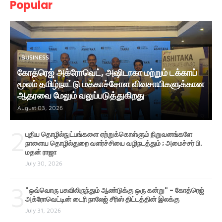
Popular
BUSINESS
கோத்ரெஜ் அக்ரோவெட், அஷிடாகா மற்றும் டக்காய்
மூலம் தமிழ்நாட்டு மக்காச்சோள விவசாயிகளுக்கான
ஆதரவை மேலும் வலுப்படுத்துகிறது
August 03, 2026
2
புதிய தொழில்நுட்பங்களை ஏற்றுக்கொள்ளும் நிறுவனங்களே
நாளைய தொழில்துறை வளர்ச்சியை வழிநடத்தும் ; அமைச்சர் பி.
மதன் ராஜா
July 30, 2026
3
"ஒவ்வொரு பசுவிலிருந்தும் ஆண்டுக்கு ஒரு கன்று" - கோத்ரெஜ்
அக்ரோவெட்டின் டைரி நாலேஜ் சீரிஸ் திட்டத்தின் இலக்கு
July 31, 2026