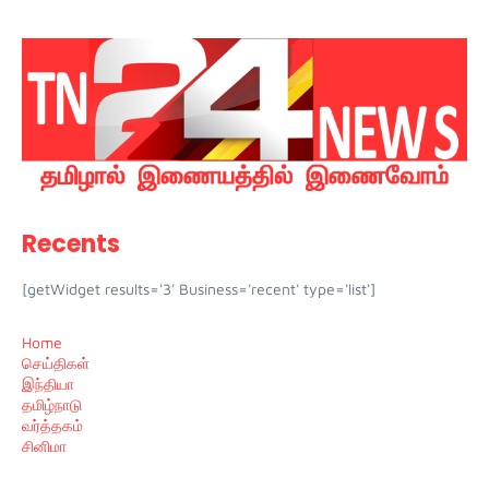
Recents
[getWidget results='3' Business='recent' type='list']
Home
செய்திகள்
இந்தியா
தமிழ்நாடு
வர்த்தகம்
சினிமா