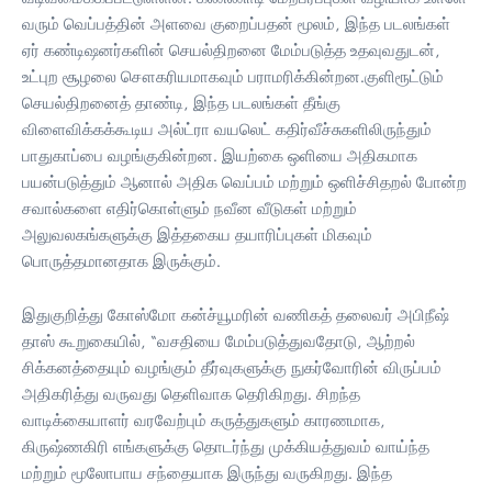
வரும் வெப்பத்தின் அளவை குறைப்பதன் மூலம், இந்த படலங்கள்
ஏர் கண்டிஷனர்களின் செயல்திறனை மேம்படுத்த உதவுவதுடன்,
உட்புற சூழலை சௌகரியமாகவும் பராமரிக்கின்றன.குளிரூட்டும்
செயல்திறனைத் தாண்டி, இந்த படலங்கள் தீங்கு
விளைவிக்கக்கூடிய அல்ட்ரா வயலெட் கதிர்வீச்சுகளிலிருந்தும்
பாதுகாப்பை வழங்குகின்றன. இயற்கை ஒளியை அதிகமாக
பயன்படுத்தும் ஆனால் அதிக வெப்பம் மற்றும் ஒளிச்சிதறல் போன்ற
சவால்களை எதிர்கொள்ளும் நவீன வீடுகள் மற்றும்
அலுவலகங்களுக்கு இத்தகைய தயாரிப்புகள் மிகவும்
பொருத்தமானதாக இருக்கும்.
இதுகுறித்து கோஸ்மோ கன்ச்யூமரின் வணிகத் தலைவர் அபிநீஷ்
தாஸ் கூறுகையில், “வசதியை மேம்படுத்துவதோடு, ஆற்றல்
சிக்கனத்தையும் வழங்கும் தீர்வுகளுக்கு நுகர்வோரின் விருப்பம்
அதிகரித்து வருவது தெளிவாக தெரிகிறது. சிறந்த
வாடிக்கையாளர் வரவேற்பும் கருத்துகளும் காரணமாக,
கிருஷ்ணகிரி எங்களுக்கு தொடர்ந்து முக்கியத்துவம் வாய்ந்த
மற்றும் மூலோபாய சந்தையாக இருந்து வருகிறது. இந்த