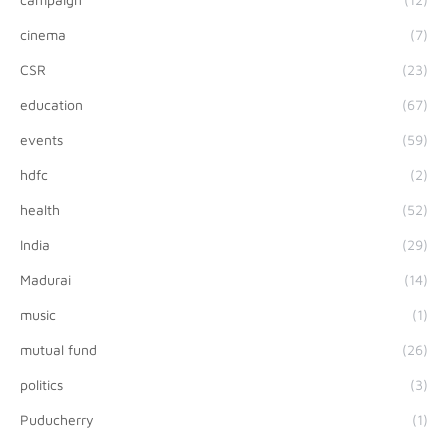
cinema
(7)
CSR
(23)
education
(67)
events
(59)
hdfc
(2)
health
(52)
India
(29)
Madurai
(14)
music
(1)
mutual fund
(26)
politics
(3)
Puducherry
(1)