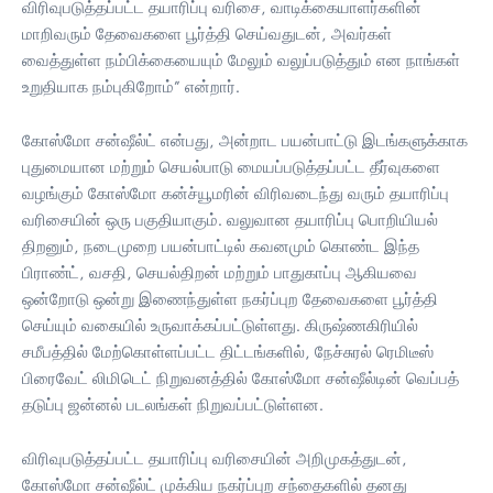
விரிவுபடுத்தப்பட்ட தயாரிப்பு வரிசை, வாடிக்கையாளர்களின்
மாறிவரும் தேவைகளை பூர்த்தி செய்வதுடன், அவர்கள்
வைத்துள்ள நம்பிக்கையையும் மேலும் வலுப்படுத்தும் என நாங்கள்
உறுதியாக நம்புகிறோம்” என்றார்.
கோஸ்மோ சன்ஷீல்ட் என்பது, அன்றாட பயன்பாட்டு இடங்களுக்காக
புதுமையான மற்றும் செயல்பாடு மையப்படுத்தப்பட்ட தீர்வுகளை
வழங்கும் கோஸ்மோ கன்ச்யூமரின் விரிவடைந்து வரும் தயாரிப்பு
வரிசையின் ஒரு பகுதியாகும். வலுவான தயாரிப்பு பொறியியல்
திறனும், நடைமுறை பயன்பாட்டில் கவனமும் கொண்ட இந்த
பிராண்ட், வசதி, செயல்திறன் மற்றும் பாதுகாப்பு ஆகியவை
ஒன்றோடு ஒன்று இணைந்துள்ள நகர்ப்புற தேவைகளை பூர்த்தி
செய்யும் வகையில் உருவாக்கப்பட்டுள்ளது. கிருஷ்ணகிரியில்
சமீபத்தில் மேற்கொள்ளப்பட்ட திட்டங்களில், நேச்சுரல் ரெமிடீஸ்
பிரைவேட் லிமிடெட் நிறுவனத்தில் கோஸ்மோ சன்ஷீல்டின் வெப்பத்
தடுப்பு ஜன்னல் படலங்கள் நிறுவப்பட்டுள்ளன.
விரிவுபடுத்தப்பட்ட தயாரிப்பு வரிசையின் அறிமுகத்துடன்,
கோஸ்மோ சன்ஷீல்ட் முக்கிய நகர்ப்புற சந்தைகளில் தனது