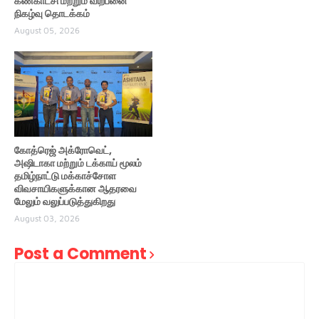
கண்காட்சி மற்றும் விற்பனை
நிகழ்வு தொடக்கம்
August 05, 2026
கோத்ரெஜ் அக்ரோவெட்,
அஷிடாகா மற்றும் டக்காய் மூலம்
தமிழ்நாட்டு மக்காச்சோள
விவசாயிகளுக்கான ஆதரவை
மேலும் வலுப்படுத்துகிறது
August 03, 2026
Post a Comment