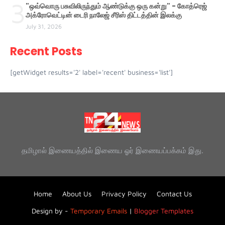
3
"ஒவ்வொரு பசுவிலிருந்தும் ஆண்டுக்கு ஒரு கன்று" - கோத்ரெஜ்
அக்ரோவெட்டின் டைரி நாலேஜ் சீரிஸ் திட்டத்தின் இலக்கு
July 31, 2026
Recent Posts
[getWidget results='2' label='recent' business='list']
தமிழால் இணையத்தில் இணைய ஓர் இணையப்பக்கம் இது.
Home
About Us
Privacy Policy
Contact Us
Design by -
Temporary Emails
|
Blogger Templates