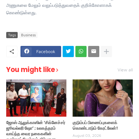
அணுகலை மேலும் வலுப்படுத்துவதைக் குறிக்கோளாகக்
கொண்டுள்ளது.
Tags
Business
Facebook
You might like
View all
ஜோஸ் ஆலுக்காஸின் ‘சிக்னேச்சர்
குடும்பப் பிணைப்புகளைக்
ஜூவல்லரி ஷோ’ ; உலகத்தரம்
கொண்டாடும் கேரட்லேன்!
வாய்ந்த வைர நகைகளின்
August 03, 2026