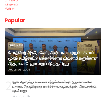
வர்த்தகம்
சினிமா
Popular
BUSINESS
கோத்ரெஜ் அக்ரோவெட், அஷிடாகா மற்றும் டக்காய்
மூலம் தமிழ்நாட்டு மக்காச்சோள விவசாயிகளுக்கான
ஆதரவை மேலும் வலுப்படுத்துகிறது
August 03, 2026
2
புதிய தொழில்நுட்பங்களை ஏற்றுக்கொள்ளும் நிறுவனங்களே
நாளைய தொழில்துறை வளர்ச்சியை வழிநடத்தும் ; அமைச்சர் பி.
மதன் ராஜா
July 30, 2026