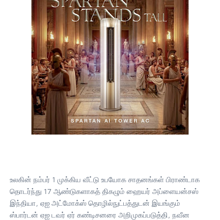
உலகின் நம்பர் 1 முக்கிய வீட்டு உபயோக சாதனங்கள் பிராண்டாக
தொடர்ந்து 17 ஆண்டுகளாகத் திகழும் ஹையர் அப்ளையன்சஸ்
இந்தியா, ஏஐ அட்மோக்ஸ் தொழில்நுட்பத்துடன் இயங்கும்
ஸ்பார்டன் ஏஐ டவர் ஏர் கண்டிசனரை அறிமுகப்படுத்தி, நவீன