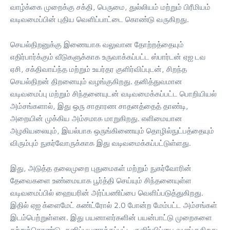
வாழ்க்கை முறைக்கு சக்தி, பெருமை, துல்லியம் மற்றும் பிரீமியம்
வடிவமைப்பின் புதிய வெளிப்பாட்டை கொண்டு வருகிறது.
செயல்திறனுக்கு இணையாக வலுவான தோற்றத்தையும்
எதிர்பார்க்கும் வீடுகளுக்காக உருவாக்கப்பட்ட ஸ்பார்டன் ஏஐ டவ
ஏசி, சக்திவாய்ந்த மற்றும் உயர்தர குளிர்விப்புடன், சிறந்த
செயல்திறன் திறனையும் வழங்குகிறது. தனித்துவமான
வடிவமைப்பு மற்றும் சிந்தனையுடன் வடிவமைக்கப்பட்ட பொறியியல்
அம்சங்களால், இது ஒரு சாதாரண சாதனத்தைத் தாண்டி,
அறையின் முக்கிய அம்சமாக மாறுகிறது. எளிமையான
அழகியலையும், இயல்பாக ஒருங்கிணையும் தொழில்நுட்பத்தையும்
விரும்பும் நுகர்வோருக்காக இது வடிவமைக்கப்பட்டுள்ளது.
இது, அடுத்த தலைமுறை புதுமைகள் மற்றும் நுகர்வோரின்
தேவைகளை உண்மையாக பூர்த்தி செய்யும் சிந்தனையுள்ள
வடிவமைப்பில் ஹையரின் அர்ப்பணிப்பை வெளிப்படுத்துகிறது.
இதில் ஏஐ க்ளைமேட் கண்ட்ரோல் 2.0 போன்ற மேம்பட்ட அம்சங்கள்
இடம்பெற்றுள்ளன. இது பயனாளர்களின் பயன்பாட்டு முறைகளை
கற்றுக்கொண்டு, தனிப்பயனாக்கப்பட்ட குளிர்விப்பை வழங்குகிறது.