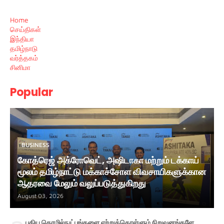
Home
செய்திகள்
இந்தியா
தமிழ்நாடு
வர்த்தகம்
சினிமா
Popular
BUSINESS
கோத்ரெஜ் அக்ரோவெட், அஷிடாகா மற்றும் டக்காய்
மூலம் தமிழ்நாட்டு மக்காச்சோள விவசாயிகளுக்கான
ஆதரவை மேலும் வலுப்படுத்துகிறது
August 03, 2026
புதிய தொழில்நுட்பங்களை ஏற்றுக்கொள்ளும் நிறுவனங்களே