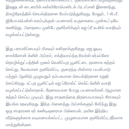
இதனுடன் டைனமிக் என்விரோமெண்டல் அடாப்சன் இணைந்து,
நிகழ்நேரத்தில் செயல்திறனை மேம்படுத்துகிறது. மேலும், 1 கி.மீ.
ஜியோஃபென்ஸ் வரம்புக்குள் பயனாளர் வருகையை முன்கூட்டியே
கணித்து, அறையை முன்பே குளிர்விக்கும் ஏஐ ப்ரீ கூலிங் வசதியும்
வழங்கப்பட்டுள்ளது.
இது பராமரிப்பையும் மிகவும் எளிதாக்குகிறது. ஏஐ ஓடியு
சைக்ளோன் க்ளீன் அம்சம், சக்திவாய்ந்த ரிவர்ஸ் ஏர்ஃப்ளோ
தொழில்நுட்பத்தின் மூலம் வெளிப்புற யூனிட்டை தானாக சுத்தம்
செய்து, வேகமான குளிர்விப்பு, குறைந்த மின்சார பயன்பாடு
மற்றும் ஆண்டு முழுவதும் நம்பகமான செயல்திறனை உறுதி
செய்கிறது. உட்புற யூனிட்டில் ஏஐ ப்ரோஸ்ட் செல்ப் க்ளீன் வசதி
வழங்கப்பட்டுள்ளதால், தேவையான போது பயனாளர்கள் ஆழமான
சுத்தம் செய்ய முடியும். இது சாதனத்தை திறமையாகவும் சீராகவும்
இயங்க உதவுகிறது. இந்த அனைத்து அம்சங்களும் சேர்ந்து இது
ஒரு சாதாரண ஏர் கண்டிஷனராக அல்லாமல், நவீன இந்திய
வீடுகளுக்காக வடிவமைக்கப்பட்ட முழுமையான குளிர்விப்பு தீர்வாக
மாற்றுகின்றன.