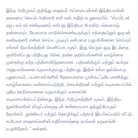
இந்த அறிமுகம் குறித்து ஹையர் அப்ளையன்சஸ் இந்தியாவின்
தலைமை செயல் அதிகாரி என்.எஸ். சதீஷ் கூறுகையில், “ஸ்பார்டன்
ஏஐ டவர் ஏர் கண்டிஷனர் என்பது இந்தியா போன்ற பல்வகைத்
தன்மையும், வேகமாக மாறிக்கொண்டிருக்கும் சந்தையிலும் ஒரு ஏர்
கண்டிஷனர் என்ன செய்ய முடியும் என்பதை மறுபரிசீலனை செய்யும்
எங்கள் நோக்கத்தின் வெளிப்பாடாகும். இது வெறும் ஒரு இடத்தை
குளிர்விப்பது பற்றியது அல்ல; நவீன குடும்பங்களின் வாழ்க்கை
முறைக்கு ஏற்ற புத்திசாலித்தனமான, பதிலளிக்கும் மற்றும் உயர்தர
அனுபவங்களை உருவாக்குவது பற்றியது. இதில் உள்ள ஒவ்வொரு
புதுமையும், பயனாளர்களின் தேவைகளை முன்கூட்டியே கணித்து,
வாழ்க்கையை எளிமைப்படுத்தி, செயல்திறன் மற்றும் வடிவமைப்பில்
புதிய தரநிலைகளை உருவாக்கும் வகையில்
வடிவமைக்கப்பட்டுள்ளது. இந்த அறிமுகத்தின் மூலம், இந்திய
நுகர்வோரின் விருப்பங்களுடன் உண்மையாக ஒத்துப்போகும்
நோக்கம், துல்லியம் மற்றும் தொழில்நுட்பத்தால் இயக்கப்படும் வீட்டு
உபயோக சாதனங்களின் எதிர்காலத்தை நாங்கள் உருவாக்கி
வருகிறோம்,” என்றார்.