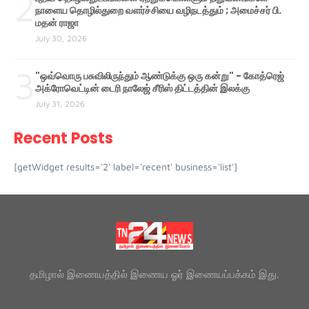
2
நாளைய தொழில்துறை வளர்ச்சியை வழிநடத்தும் ; அமைச்சர் பி.
மதன் ராஜா
July 30, 2026
3
"ஒவ்வொரு பசுவிலிருந்தும் ஆண்டுக்கு ஒரு கன்று" - கோத்ரெஜ்
அக்ரோவெட்டின் டைரி நாலேஜ் சீரிஸ் திட்டத்தின் இலக்கு
July 31, 2026
Recent Posts
[getWidget results='2' label='recent' business='list']
தமிழால் இணையத்தில் இணைய ஓர் இணையப்பக்கம் இது.