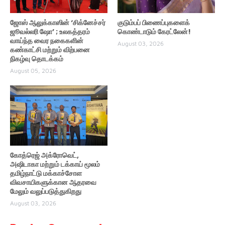
ஜோஸ் ஆலுக்காஸின் ‘சிக்னேச்சர்
குடும்பப் பிணைப்புகளைக்
ஜூவல்லரி ஷோ’ ; உலகத்தரம்
கொண்டாடும் கேரட்லேன்!
வாய்ந்த வைர நகைகளின்
August 03, 2026
கண்காட்சி மற்றும் விற்பனை
நிகழ்வு தொடக்கம்
August 05, 2026
கோத்ரெஜ் அக்ரோவெட்,
அஷிடாகா மற்றும் டக்காய் மூலம்
தமிழ்நாட்டு மக்காச்சோள
விவசாயிகளுக்கான ஆதரவை
மேலும் வலுப்படுத்துகிறது
August 03, 2026