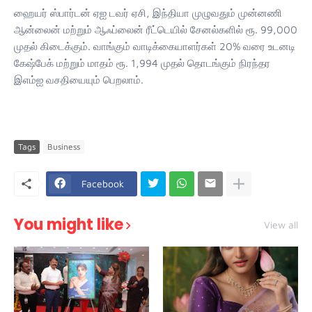
ஹையர் ஸ்பார்டன் ஏஐ டவர் ஏசி, இந்தியா முழுவதும் முன்னணி
ஆன்லைன் மற்றும் ஆஃப்லைன் ரீட்டெயில் சேனல்களில் ரூ. 99,000
முதல் கிடைக்கும். வாங்கும் வாடிக்கையாளர்கள் 20% வரை உடனடி
கேஷ்பேக் மற்றும் மாதம் ரூ. 1,994 முதல் தொடங்கும் நிரந்தர
இஎம்ஐ வசதியையும் பெறலாம்.
Tags
Business
Facebook
You might like
View all