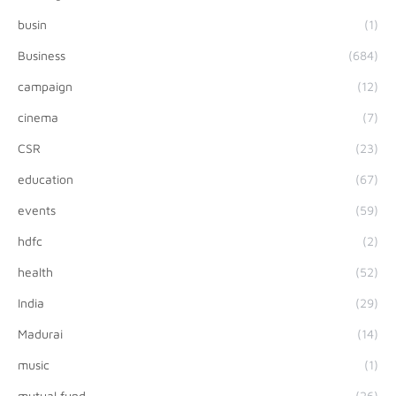
busin
(1)
Business
(684)
campaign
(12)
cinema
(7)
CSR
(23)
education
(67)
events
(59)
hdfc
(2)
health
(52)
India
(29)
Madurai
(14)
music
(1)
mutual fund
(26)