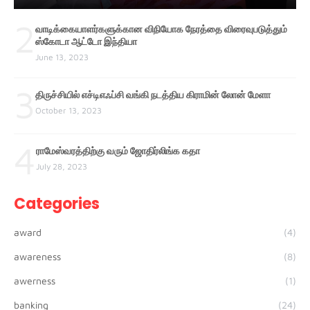
2
வாடிக்கையாளர்களுக்கான விநியோக நேரத்தை விரைவுபடுத்தும்
ஸ்கோடா ஆட்டோ இந்தியா
June 13, 2023
3
திருச்சியில் எச்டிஎஃப்சி வங்கி நடத்திய கிராமின் லோன் மேளா
October 13, 2023
4
ராமேஸ்வரத்திற்கு வரும் ஜோதிர்லிங்க கதா
July 28, 2023
Categories
award
(4)
awareness
(8)
awerness
(1)
banking
(24)