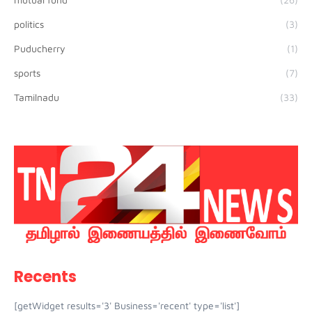
politics
(3)
Puducherry
(1)
sports
(7)
Tamilnadu
(33)
Recents
[getWidget results='3' Business='recent' type='list']