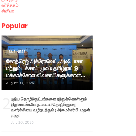
வர்த்தகம்
சினிமா
Popular
BUSINESS
கோத்ரெஜ் அக்ரோவெட், அஷிடாகா
மற்றும் டக்காய் மூலம் தமிழ்நாட்டு
மக்காச்சோள விவசாயிகளுக்கான
ஆதரவை மேலும் வலுப்படுத்துகிறது
August 03, 2026
2
புதிய தொழில்நுட்பங்களை ஏற்றுக்கொள்ளும்
நிறுவனங்களே நாளைய தொழில்துறை
வளர்ச்சியை வழிநடத்தும் ; அமைச்சர் பி. மதன்
ராஜா
July 30, 2026