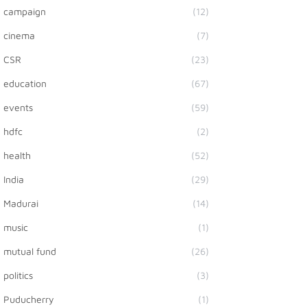
campaign
(12)
cinema
(7)
CSR
(23)
education
(67)
events
(59)
hdfc
(2)
health
(52)
India
(29)
Madurai
(14)
music
(1)
mutual fund
(26)
politics
(3)
Puducherry
(1)