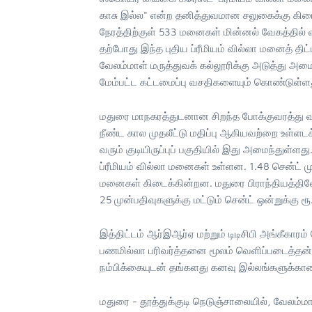
காசு இல்ல" என்ற தனித்துவமான சலுகைக்கு கிடை
நேரத்திற்குள் 533 மனைகள் மின்னல் வேகத்தில் வி
தற்போது இந்த புதிய ப்ரீமியம் வில்லா மனைத் திட
வேலம்மாள் மருத்துவக் கல்லூரிக்கு அடுத்து அமை
மேம்பட்ட கட்டமைப்பு வசதிகளையும் கொண்டுள்ளது
மதுரை மாநகரத்துடனான சிறந்த போக்குவரத்து வசத
நீண்ட கால முதலீட்டு மதிப்பு ஆகியவற்றை உள்ள
வரும் குடியிருப்புப் பகுதியில் இது அமைந்துள்ள
ப்ரீமியம் வில்லா மனைகள் உள்ளன. 1.48 சென்ட் ம
மனைகள் கிடைக்கின்றன. மதுரை பிராந்தியத்திலே
25 முன்பதிவுகளுக்கு மட்டும் சென்ட் ஒன்றுக்கு
இத்திட்டம் ஆர்இஆர்ஏ மற்றும் டிடிசிபி அங்கீகார
பணமில்லா பரிவர்த்தனை மூலம் வெளிப்படைத்தன
நம்பிக்கையுடன் தங்களது கனவு இல்லங்களுக்கா
மதுரை - தூத்துக்குடி நெடுஞ்சாலையில், வேலம்மாள