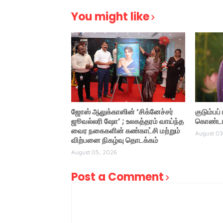
You might like
ஜோஸ் ஆலுக்காஸின் ‘சிக்னேச்சர்
குடும்பப
ஜூவல்லரி ஷோ’ ; உலகத்தரம் வாய்ந்த
கொண்டாட
வைர நகைகளின் கண்காட்சி மற்றும்
August 03
விற்பனை நிகழ்வு தொடக்கம்
August 05, 2026
Post a Comment