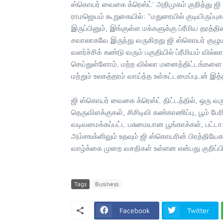
ஸ்கொயர் வைகை க்ரெஸ்ட்' அறிமுகம் குறித்து ஜி
ராமஜெயம் கூறுகையில்: "மதுரையில் குடியிருப்ப
இருப்பினும், இங்குள்ள மக்களுக்கு ப்ரீமிய தரத
சவாலாகவே இருந்து வருகிறது ஜி ஸ்கொயர் குழும
வளர்ச்சிக் கண்டு வரும் பகுதியில் ப்ரீமியம் 
செய்துள்ளோம். மற்ற வில்லா மனைத்திட்டங்களை
மற்றும் உலகத்தரம் வாய்ந்த உள்கட்டமைப்புடன் இத
ஜி ஸ்கொயர் வைகை க்ரெஸ்ட் திட்டத்தில், ஒரு வர
தெருவிளக்குகள், சிசிடிவி கண்காணிப்பு, பூம் பே
வடிவமைக்கப்பட்ட பசுமையான பூங்காக்கள், பட்ட
அம்சஙக்ளிலும் உதவும் ஜி ஸ்கொயரின் பிரத்தியேக 
வாழ்க்கை முறை வசதிகள் உள்ளன என்பது குறிப்பி
Tags
Business
Facebook
Twitter