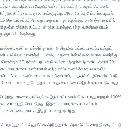
த்த ஏகோபித்த வரவேற்பினால் ஈர்க்கப்பட்டு, வெறும் 72 மணி
ற்றுத் தீர்ந்தன. மதுரை மக்களுக்கு அதே சிறப்பு அம்சங்களுடன்,
்டம் தொடங்கப்பட்டுள்ளது. மதுரை - தூத்துக்குடி நெடுஞ்சாலையில்,
ந்துள்ள இந்தத் திட்டம், சிறந்த போக்குவரத்து வசதிகளையும்,
 குறிப்பிடத்தக்கது.
ிகள், எதிர்காலத்திற்கு ஏற்ற அதிநவீன உள்கட்டமைப்பு மற்றும்
டக்கிய வில்லா மனைத்திட்டமாக, மதுரையின் மிகவேகமாக வளர்ந்து
து. மொத்தம் 30 ஏக்கர் பரப்பளவில் அமைந்துள்ள இத்திட்டத்தில் 234
ுதல் வாடிக்கையாளர்களின் எதிர்பார்ப்புகளுக்கேற்ற வகையில்
யே மிகவும் கவர்ச்சிகரமான விலையில், முதலில் மேற்கொள்ளப்படும்
 ரூ.9.9 லட்சம் என்ற அசத்தலான சலுகை விலை அறிவிக்கப்பட்டுள்ளது.
ம் பெற்றது. சாலைகளுக்குக் கூடுதல் கட்டணம் கிடையாது மற்றும் 100%
்மையை உறுதி செய்கிறது. இதனால் வாடிக்கையாளர்கள்
ன மனைகளை வாங்க இத்திட்டம் உதவுகிறது.
் மருத்துவக் கல்லூரிக்கு அடுத்து மிக அருகில் அமைந்திருக்கும் 'ஜி