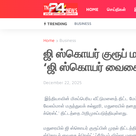
HOME
செய்திகள்
TRENDING
BUSINESS
Home
Business
ஜி ஸ்கொயர் குரூப் ம
‘ஜி ஸ்கொயர் வைகை 
December 22, 2025
இந்தியாவின் மிகப்பெரிய வீட்டுமனைத் திட்ட மே
வேலம்மாள் மருத்துவக் கல்லூரி, மதுரையில் தனத
க்ரெஸ்ட்' திட்டத்தை அறிமுகப்படுத்தியுள்ளது.
மதுரையில் ஜி ஸ்கொயர் குரூப்பின் முதல் திட்டத
ஸ்கொயர் வைகை க்ரெஸ்ட்' ப்ரீமியம் வில்லா மனைத்த