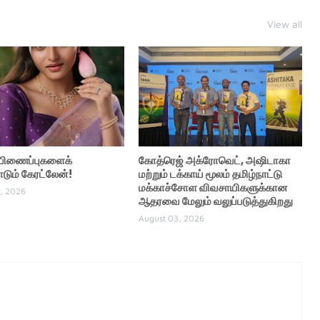
View all
் பிணைப்புகளைக்
கோத்ரெஜ் அக்ரோவெட், அஷிடாகா
ும் கேரட்லேன்!
மற்றும் டக்காய் மூலம் தமிழ்நாட்டு
மக்காச்சோள விவசாயிகளுக்கான
, 2026
ஆதரவை மேலும் வலுப்படுத்துகிறது
August 03, 2026