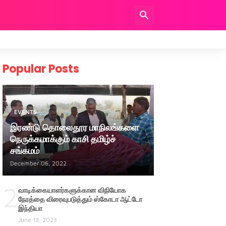
Popular Posts
EVENTS
இரண்டு தொலைதூர மாநிலங்களை
நெருக்கமாக்கும் காசி தமிழ்ச்
சங்கமம்
December 06, 2022
2
வாடிக்கையாளர்களுக்கான விநியோக
நேரத்தை விரைவுபடுத்தும் ஸ்கோடா ஆட்டோ
இந்தியா
June 13, 2023