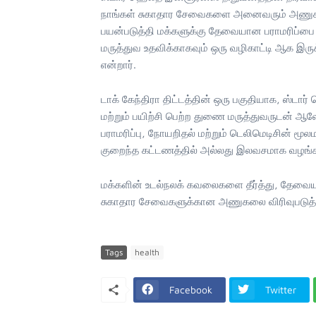
நாங்கள் சுகாதார சேவைகளை அனைவரும் அணுகக்க
பயன்படுத்தி மக்களுக்கு தேவையான பராமரிப்பை வ
மருத்துவ உதவிக்காகவும் ஒரு வழிகாட்டி ஆக இருக
என்றார்.
டாக் கேந்திரா திட்டத்தின் ஒரு பகுதியாக, ஸ்டா
மற்றும் பயிற்சி பெற்ற துணை மருத்துவருடன
பராமரிப்பு, நோயறிதல் மற்றும் டெலிமெடிசின்
குறைந்த கட்டணத்தில் அல்லது இலவசமாக வழங்கப
மக்களின் உடல்நலக் கவலைகளை தீர்த்து, தேவையா
சுகாதார சேவைகளுக்கான அணுகலை விரிவுபடுத்து
Tags
health
Facebook
Twitter