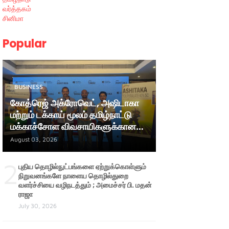
வர்த்தகம்
சினிமா
Popular
BUSINESS
கோத்ரெஜ் அக்ரோவெட், அஷிடாகா
மற்றும் டக்காய் மூலம் தமிழ்நாட்டு
மக்காச்சோள விவசாயிகளுக்கான
ஆதரவை மேலும் வலுப்படுத்துகிறது
August 03, 2026
2
புதிய தொழில்நுட்பங்களை ஏற்றுக்கொள்ளும்
நிறுவனங்களே நாளைய தொழில்துறை
வளர்ச்சியை வழிநடத்தும் ; அமைச்சர் பி. மதன்
ராஜா
July 30, 2026