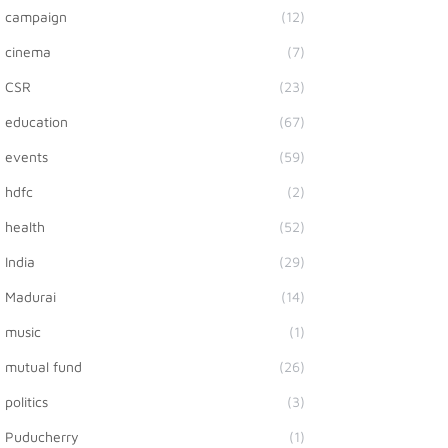
campaign
(12)
cinema
(7)
CSR
(23)
education
(67)
events
(59)
hdfc
(2)
health
(52)
India
(29)
Madurai
(14)
music
(1)
mutual fund
(26)
politics
(3)
Puducherry
(1)