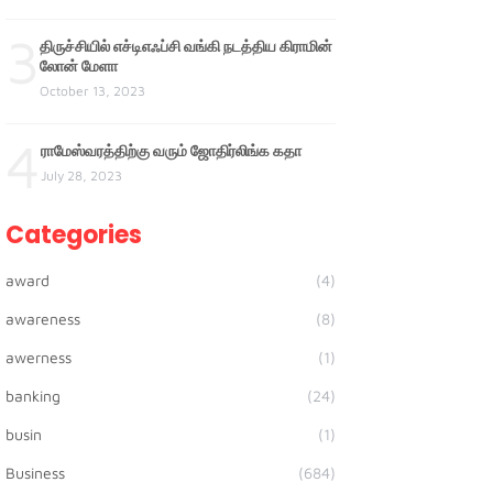
3
திருச்சியில் எச்டிஎஃப்சி வங்கி நடத்திய கிராமின்
லோன் மேளா
October 13, 2023
4
ராமேஸ்வரத்திற்கு வரும் ஜோதிர்லிங்க கதா
July 28, 2023
Categories
award
(4)
awareness
(8)
awerness
(1)
banking
(24)
busin
(1)
Business
(684)