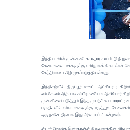
இந்தியாவின் முன்னணி சுகாதார காப்பீட்டு நிறு
சேவைகளை மக்களுக்கு எளிதாகக் கிடைக்கச் செய்யு
கேந்திராயை அறிமுகப்படுத்தியுள்ளது.
இந்நிகழ்வில், திருப்பூர் மாவட்ட ஆட்சியர் டி. கிற
எம்.கே.எம்.ஆர். பாலசுப்பிரமணியம் ஆகியோர் ச
முன்னிலைப்படுத்தும் இந்த முயற்சியை பாராட்டி
பகுதிகளில் உள்ள மக்களுக்கு மருத்துவ சேவைகள்
ஒரு நவீன தீர்வாக இது அமையும்,” என்றனர்.
ஸ்டார் ஹெல்த் இன்சூரன்ஸ் நிறுவனத்தின் நிர்வா