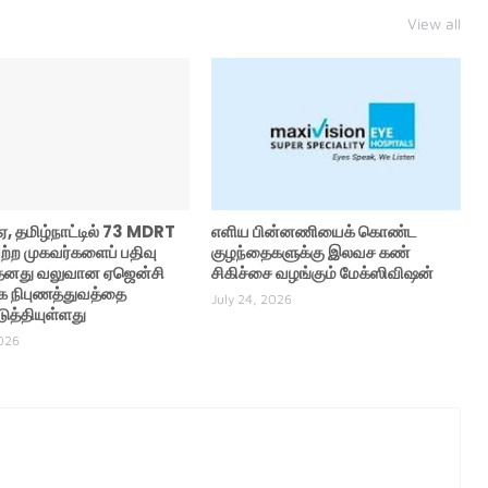
View all
ஏ, தமிழ்நாட்டில் 73 MDRT
எளிய பின்னணியைக் கொண்ட
ற்ற முகவர்களைப் பதிவு
குழந்தைகளுக்கு இலவச கண்
 தனது வலுவான ஏஜென்சி
சிகிச்சை வழங்கும் மேக்ஸிவிஷன்
 நிபுணத்துவத்தை
July 24, 2026
ுத்தியுள்ளது
2026