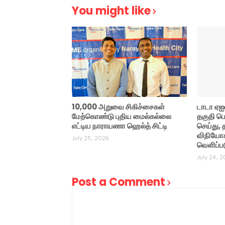
You might like
10,000 அறுவை சிகிச்சைகள்
டாடா ஏஐ
மேற்கொண்டு புதிய மைல்கல்லை
தகுதி பெ
எட்டிய நாராயணா ஹெல்த் சிட்டி
செய்து,
விநியோக
July 25, 2026
வெளிப்பட
July 24, 
Post a Comment