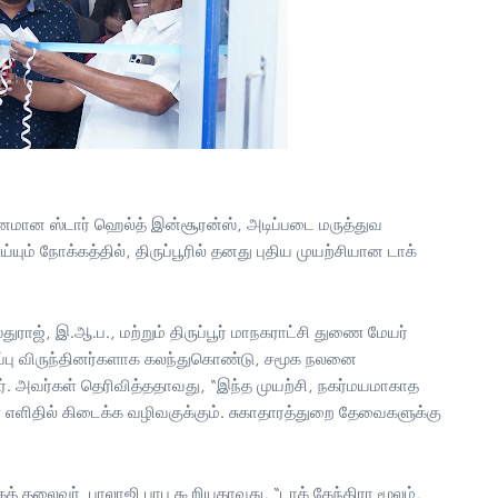
வனமான ஸ்டார் ஹெல்த் இன்சூரன்ஸ், அடிப்படை மருத்துவ
ம் நோக்கத்தில், திருப்பூரில் தனது புதிய முயற்சியான டாக்
ிஸ்துராஜ், இ.ஆ.ப., மற்றும் திருப்பூர் மாநகராட்சி துணை மேயர்
ிறப்பு விருந்தினர்களாக கலந்துகொண்டு, சமூக நலனை
னர். அவர்கள் தெரிவித்ததாவது, “இந்த முயற்சி, நகர்மயமாகாத
 எளிதில் கிடைக்க வழிவகுக்கும். சுகாதாரத்துறை தேவைகளுக்கு
கத் தலைவர் பாலாஜி பாபு கூறியதாவது, “டாக் கேந்திரா மூலம்,