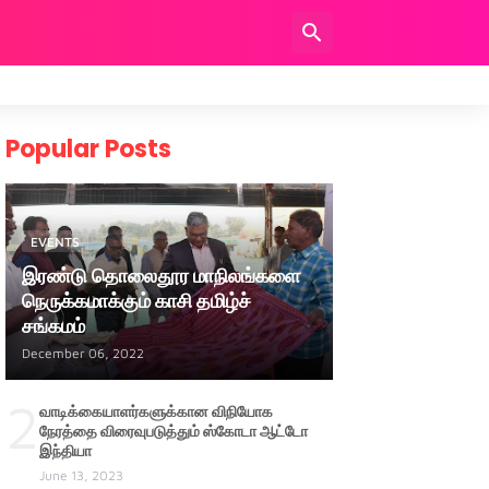
Popular Posts
EVENTS
இரண்டு தொலைதூர மாநிலங்களை
நெருக்கமாக்கும் காசி தமிழ்ச்
சங்கமம்
December 06, 2022
2
வாடிக்கையாளர்களுக்கான விநியோக
நேரத்தை விரைவுபடுத்தும் ஸ்கோடா ஆட்டோ
இந்தியா
June 13, 2023