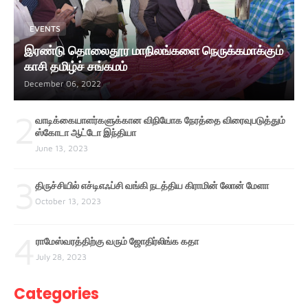
EVENTS
இரண்டு தொலைதூர மாநிலங்களை நெருக்கமாக்கும்
காசி தமிழ்ச் சங்கமம்
December 06, 2022
2
வாடிக்கையாளர்களுக்கான விநியோக நேரத்தை விரைவுபடுத்தும்
ஸ்கோடா ஆட்டோ இந்தியா
June 13, 2023
3
திருச்சியில் எச்டிஎஃப்சி வங்கி நடத்திய கிராமின் லோன் மேளா
October 13, 2023
4
ராமேஸ்வரத்திற்கு வரும் ஜோதிர்லிங்க கதா
July 28, 2023
Categories