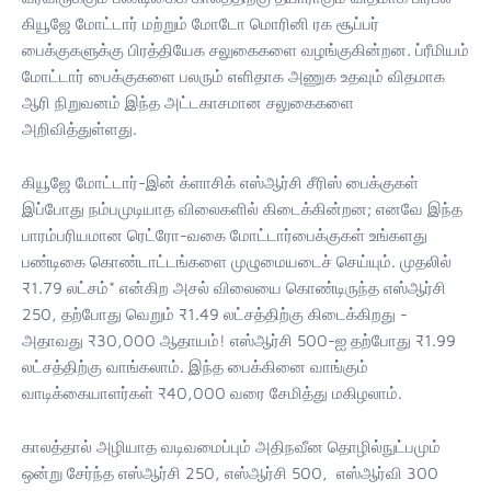
கியூஜே மோட்டார் மற்றும் மோடோ மொரினி ரக சூப்பர்
பைக்குகளுக்கு பிரத்தியேக சலுகைகளை வழங்குகின்றன. ப்ரீமியம்
மோட்டார் பைக்குகளை பலரும் எளிதாக அணுக உதவும் விதமாக
ஆரி நிறுவனம் இந்த அட்டகாசமான சலுகைகளை
அறிவித்துள்ளது.
கியூஜே மோட்டார்-இன் க்ளாசிக் எஸ்ஆர்சி சீரிஸ் பைக்குகள்
இப்போது நம்பமுடியாத விலைகளில் கிடைக்கின்றன; எனவே இந்த
பாரம்பரியமான ரெட்ரோ-வகை மோட்டார்பைக்குகள் உங்களது
பண்டிகை கொண்டாட்டங்களை முழுமையடைச் செய்யும். முதலில்
₹1.79 லட்சம்* என்கிற அசல் விலையை கொண்டிருந்த எஸ்ஆர்சி
250, தற்போது வெறும் ₹1.49 லட்சத்திற்கு கிடைக்கிறது -
அதாவது ₹30,000 ஆதாயம்! எஸ்ஆர்சி 500-ஐ தற்போது ₹1.99
லட்சத்திற்கு வாங்கலாம். இந்த பைக்கினை வாங்கும்
வாடிக்கையாளர்கள் ₹40,000 வரை சேமித்து மகிழலாம்.
காலத்தால் அழியாத வடிவமைப்பும் அதிநவீன தொழில்நுட்பமும்
ஒன்று சேர்ந்த எஸ்ஆர்சி 250, எஸ்ஆர்சி 500, எஸ்ஆர்வி 300