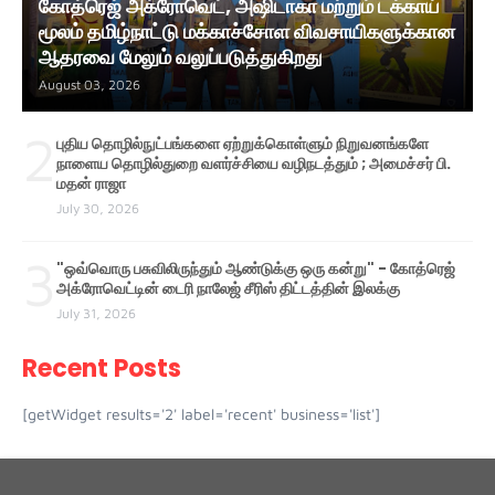
கோத்ரெஜ் அக்ரோவெட், அஷிடாகா மற்றும் டக்காய்
மூலம் தமிழ்நாட்டு மக்காச்சோள விவசாயிகளுக்கான
ஆதரவை மேலும் வலுப்படுத்துகிறது
August 03, 2026
2
புதிய தொழில்நுட்பங்களை ஏற்றுக்கொள்ளும் நிறுவனங்களே
நாளைய தொழில்துறை வளர்ச்சியை வழிநடத்தும் ; அமைச்சர் பி.
மதன் ராஜா
July 30, 2026
3
"ஒவ்வொரு பசுவிலிருந்தும் ஆண்டுக்கு ஒரு கன்று" - கோத்ரெஜ்
அக்ரோவெட்டின் டைரி நாலேஜ் சீரிஸ் திட்டத்தின் இலக்கு
July 31, 2026
Recent Posts
[getWidget results='2' label='recent' business='list']