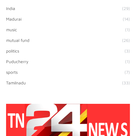
India
(29)
Madurai
(14)
music
(1)
mutual fund
(26)
politics
(3)
Puducherry
(1)
sports
(7)
Tamilnadu
(33)