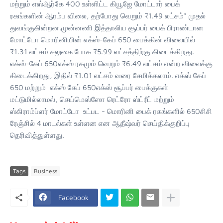
மற்றும் எஸ்ஆர்கே 400 உள்ளிட்ட கியூஜே மோட்டார் பைக்
ரகங்களின் ஆரம்ப விலை, தற்போது வெறும் ₹1.49 லட்சம்* முதல்
துவங்குகின்றன.முன்னணி இத்தாலிய சூப்பர் பைக் பிராண்டான
மோட்டோ மொரினியின் எக்ஸ்-கேப் 650 பைக்கின் விலையில்
₹1.31 லட்சம் சலுகை போக ₹5.99 லட்சத்திற்கு கிடைக்கிறது.
எக்ஸ்-கேப் 650எக்ஸ் ரகமும் வெறும் ₹6.49 லட்சம் என்ற விலைக்கு
கிடைக்கிறது, இதில் ₹1.01 லட்சம் வரை சேமிக்கலாம். எக்ஸ் கேப்
650 மற்றும் எக்ஸ் கேப் 650எக்ஸ் சூப்பர் பைக்குகள்
மட்டுமில்லாமல், செய்மெஸ்ஸோ ரெட்ரோ ஸ்ட்ரீட் மற்றும்
ஸ்கிராம்ப்ளர் மோட்டோ உட்பட - மொரினி பைக் ரகங்களில் 650சிசி
ரேஞ்சில் 4 மாடல்கள் உள்ளன என ஆதீஷ்வர் செய்திக்குறிப்பு
தெரிவித்துள்ளது.
Tags
Business
Facebook