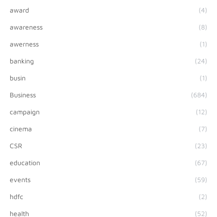
award
(4)
awareness
(8)
awerness
(1)
banking
(24)
busin
(1)
Business
(684)
campaign
(12)
cinema
(7)
CSR
(23)
education
(67)
events
(59)
hdfc
(2)
health
(52)