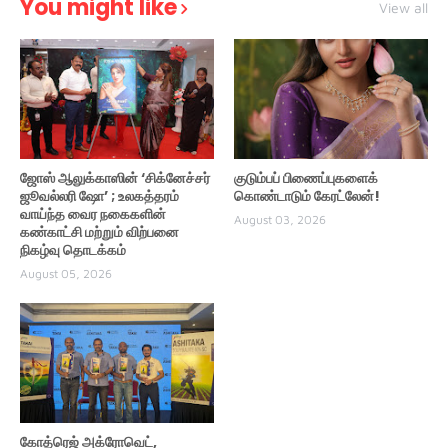
You might like
View all
ஜோஸ் ஆலுக்காஸின் ‘சிக்னேச்சர்
குடும்பப் பிணைப்புகளைக்
ஜூவல்லரி ஷோ’ ; உலகத்தரம்
கொண்டாடும் கேரட்லேன்!
வாய்ந்த வைர நகைகளின்
August 03, 2026
கண்காட்சி மற்றும் விற்பனை
நிகழ்வு தொடக்கம்
August 05, 2026
கோத்ரெஜ் அக்ரோவெட்,